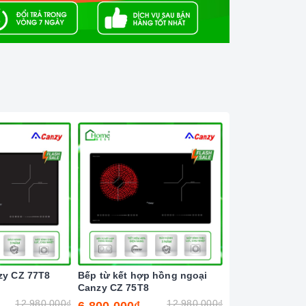
zy CZ 77T8
Bếp từ kết hợp hồng ngoại
Bếp từ đôi Latin
Canzy CZ 75T8
12.980.000₫
12.980.000₫
6.800.000₫
6.500.000₫