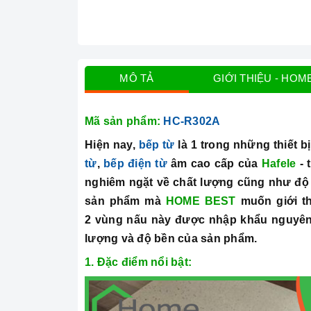
MÔ TẢ
GIỚI THIỆU - HOM
Mã sản phẩm:
HC-R302A
Hiện nay,
bếp từ
là 1 trong những thiết b
từ
,
bếp điện từ
âm cao cấp của
Hafele
- 
nghiêm ngặt về chất lượng cũng như độ b
sản phẩm mà
HOME BEST
muốn giới th
2 vùng nấu này được nhập khẩu nguyên
lượng và độ bền của sản phẩm.
1. Đặc điểm nổi bật: