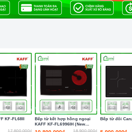
nh minh họa
 bảng điều khiển)
dư)
FF KF-FL68II
Bếp từ kết hợp hồng ngoại
Bếp từ đôi Can
KAFF KF-FL6996IH (New
a bếp điện hiện nay
2025)
17.800.000₫
18.900.000₫
10.800.000₫
5.900.000₫