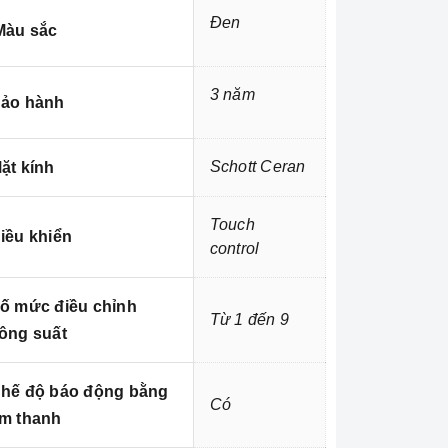
Đen
àu sắc
3 năm
ảo hành
Schott Ceran
ặt kính
Touch
iều khiển
control
ố mức điều chỉnh
Từ 1 đến 9
ông suất
hế độ báo động bằng
Có
m thanh