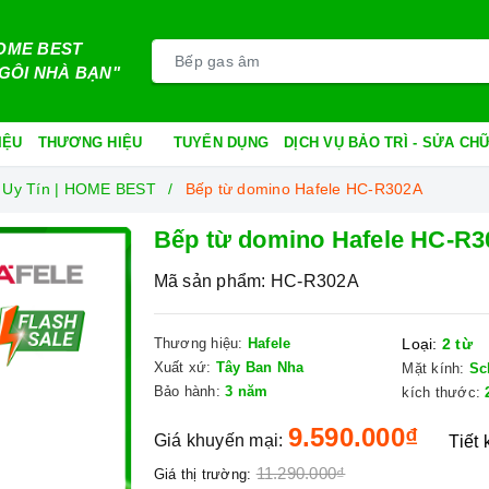
OME BEST
GÔI NHÀ BẠN"
IỆU
THƯƠNG HIỆU
TUYỂN DỤNG
DỊCH VỤ BẢO TRÌ - SỬA C
 Uy Tín | HOME BEST
Bếp từ domino Hafele HC-R302A
Bếp từ domino Hafele HC-R
Mã sản phẩm:
HC-R302A
Thương hiệu:
Hafele
Loại:
2 từ
Xuất xứ:
Tây Ban Nha
Mặt kính:
Sc
Bảo hành:
3 năm
kích thước:
9.590.000₫
Giá khuyến mại:
Tiết
11.290.000₫
Giá thị trường: