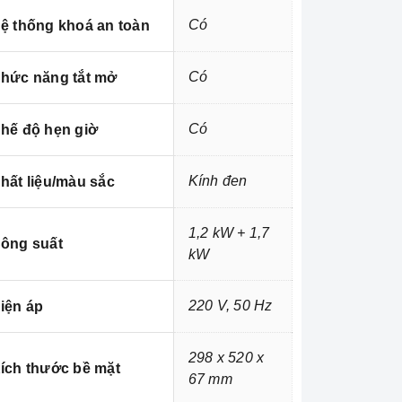
Có
ệ thống khoá an toàn
Có
hức năng tắt mở
Có
hế độ hẹn giờ
Kính đen
hất liệu/màu sắc
1,2 kW + 1,7
ông suất
kW
220 V, 50 Hz
iện áp
298 x 520 x
ích thước bề mặt
67 mm