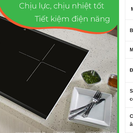
M
B
M
Đ
S
c
C
â