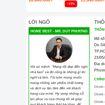
- 43%
LỜI NGỎ
THÔ
THÔN
HOME BEST - MR. DUY PHƯƠNG
Mã số
Do Sở
TP.HC
23/05
Đại d
Với sứ mệnh: “Mang tốt đẹp đến ngôi
Phươ
nhà bạn” và đó cũng là những gì tôi
nghĩ và làm. Tôi luôn mong muốn
CHÍNH
mang những sản phẩm chất lượng
Chính 
và dịch vụ tận tâm đến với khách
hàng của mình. Hy vọng những nỗ
Chính 
lực phục vụ của chúng tôi sẽ giúp
Chính 
quý khách hàng thật hài lòng, để