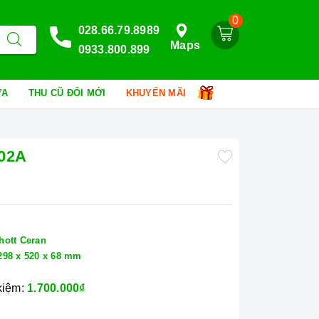
0
028.66.79.8989
Maps
0933.800.899
HỮA
THU CŨ ĐỔI MỚI
KHUYẾN MÃI
302A
hott Ceran
298 x 520 x 68 mm
 kiệm:
1.700.000₫