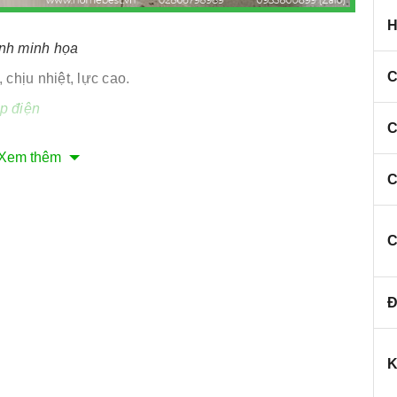
H
nh minh họa
C
 chịu nhiệt, lực cao.
p điện
C
Xem thêm
C
ảm ứng
C
Đ
anh
K