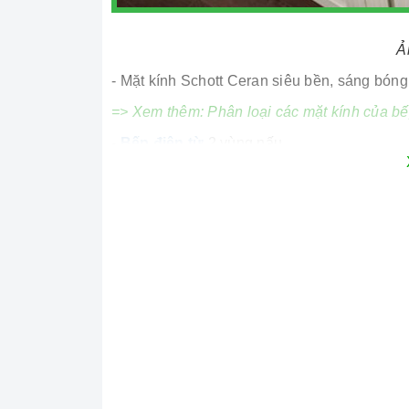
Ả
- Mặt kính Schott Ceran siêu bền, sáng bóng,
=> Xem thêm:
Phân loại các mặt kính của bế
-
Bếp điện từ
2 vùng nấu
- Bo mạch IGBT Siemen
- 9 dải công suất cảm ứng
Xem thêm:
Ưu điểm của bảng điều khiển c
2. Tính năng nổi bật:
-
Chức năng Booster tăng công suất cực nh
- Công nghệ Inverter tiết kiệm điện
-
Cảm biến chống tràn