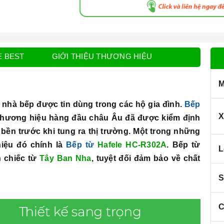
E BEST
GIỚI THIỆU THƯƠNG HIỆU
M
ị nhà bếp được tin dùng trong các hộ gia đình.
Bếp
X
thương hiệu hàng đầu châu Âu đã được kiểm định
ền trước khi tung ra thị trường. Một trong những
iệu đó chính là
Bếp từ
Hafele HC-R302A
. Bếp từ
L
 chiếc từ
Tây Ban Nha
, tuyệt đối đảm bảo về chất
S
C