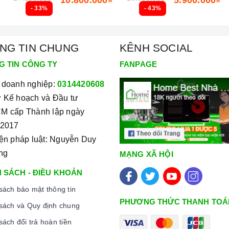
- 33%
- 43%
NG TIN CHUNG
KÊNH SOCIAL
G TIN CÔNG TY
FANPAGE
 doanh nghiệp:
0314420608
 Kế hoạch và Đầu tư
M cấp Thành lập ngày
/2017
iện pháp luật: Nguyễn Duy
ng
MẠNG XÃ HỘI
 SÁCH - ĐIỀU KHOẢN
sách bảo mật thông tin
PHƯƠNG THỨC THANH TOÁ
sách và Quy định chung
sách đổi trả hoàn tiền