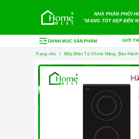
NHÀ PHÂN PHỐI H
"MANG TỐT ĐẸP ĐẾN N
GIỚI TH
DANH MỤC SẢN PHẨM
Trang chủ
Bếp Điện Từ Chính Hãng, Bảo Hành