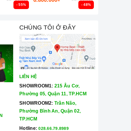
- 55%
- 48%
CHÚNG TÔI Ở ĐÂY
LIÊN HỆ
SHOWROOM1:
215 Âu Cơ,
Phường 05, Quận 11, TP.HCM
SHOWROOM2:
Trần Não,
Phường Bình An, Quận 02,
N
TP.HCM
Hotline:
028.66.79.8989