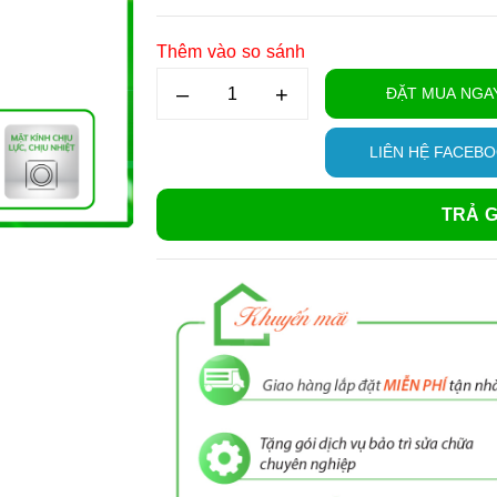
Thêm vào so sánh
–
+
ĐẶT MUA NGA
LIÊN HỆ FACEB
TRẢ G