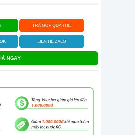
Y
TRẢ GÓP QUA THẺ
OOK
LIÊN HỆ ZALO
IÁ NGAY