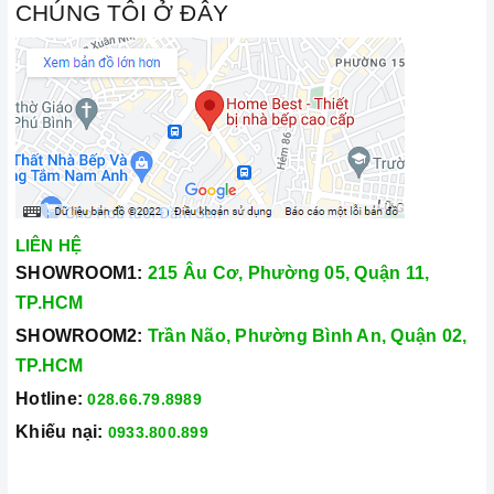
CHÚNG TÔI Ở ĐÂY
Đến với Home Best, chúng tôi tự hào cung cấp đến khách hàng
đa dạng các dòng
bếp từ CANZY
nổi tiếng, cam kết về chất
lượng và nguồn gốc sản phẩm chính hãng. Chúng tôi tự tin
mang đến cho quý khách hàng dịch vụ chăm sóc khách hàng
tận tâm và chính sách bảo hành, hậu mãi chuyên nghiệp nhất.
Xem thêm tại đây:
Home Best Care - Trung tâm bảo trì, sửa
chữa thiết bị nhà bếp cao cấp
LIÊN HỆ
SHOWROOM1:
215 Âu Cơ, Phường 05, Quận 11,
TP.HCM
SHOWROOM2:
Trần Não, Phường Bình An, Quận 02,
TP.HCM
Hotline:
028.66.79.8989
Khiếu nại:
0933.800.899