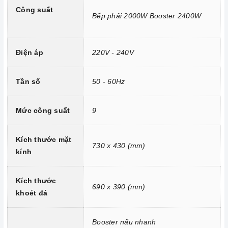
Công suất
Bếp phải 2000W Booster 2400W
Mặt kính Platinum Ceramic chịu lực, chịu nhiệt
Điện áp
220V - 240V
Công nghệ hiện đại
Bộ bảng mạch và mâm từ theo tiêu chuẩn chất lượng Châu
Tần số
50 - 60Hz
Âu
Ứng dụng công nghệ INVERTER tiết kiệm 30% thông minh
Mức công suất
9
vượt trội.
Điều khiển cảm ứng trượt Slide.
Kích thước mặt
730 x 430 (mm)
kính
Kích thước
690 x 390 (mm)
khoét đá
Booster nấu nhanh