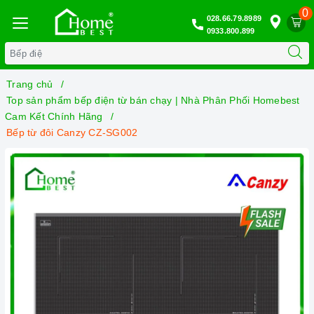
0
028.66.79.8989
0933.800.899
Trang chủ
Top sản phẩm bếp điện từ bán chạy | Nhà Phân Phối Homebest
Cam Kết Chính Hãng
Bếp từ đôi Canzy CZ-SG002