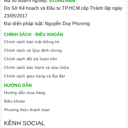
Mã số doanh nghiệp:
0314420608
Lưu ý vệ sinh và bảo quản bếp
Do Sở Kế hoạch và Đầu tư TP.HCM cấp Thành lập ngày
Luôn dùng khăn mềm và khô để vệ sinh mặt bếp, chú ý lau
23/05/2017
thật nhẹ để tránh làm trầy xước mặt bếp.
Đại diện pháp luật: Nguyễn Duy Phương
Đối với các vết bẩn cứng đầu, có thể dùng giấy ướt hoặc chất
CHÍNH SÁCH - ĐIỀU KHOẢN
tẩy rửa chuyên dụng để lau mặt bếp.
Chính sách bảo mật thông tin
Lưu ý chỉ nên thực hiện việc này khi bếp đã nguội và cách xa
Chính sách và Quy định chung
thời gian nấu nướng để đảm bảo an toàn.
Chính sách đổi trả hoàn tiền
Khi không sử dụng, nên cất giữ cẩn thận và bảo quản mặt
Chính sách bảo hành và sửa chữa
bếp để tránh làm trầy xước, ảnh hưởng đến cảm ứng
bếp
Chính sách giao hàng và lắp đặt
từ.
HƯỚNG DẪN
Thường xuyên lau chùi bếp và giữ vệ sinh sạch sẽ để đảm
Hướng dẫn mua hàng
bảo tuổi thọ của bếp.
Điều khoản
3. Tại sao nên chọn mua sản phẩm tại Home Best?
Phương thức thanh toán
Cam kết hàng chính hãng:
Chúng tôi cam kết cung cấp sản
KÊNH SOCIAL
phẩm chính hãng 100%, có nguồn gốc, xuất xứ và chứng từ