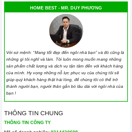
Đặt bếp trên bề mặt phẳng, ổn định.
HOME BEST - MR. DUY PHƯƠNG
Đặt dụng cụ nấu đúng trọng tâm của vùng nấu trước khi bật
cảm ứng để tránh các mã lỗi bếp điện từ và để tiết kiệm điện
năng.
Bật bếp bằng cách chạm vào nút bật/ tắt trên bảng điều
khiển, và thao tác trượt để tăng giảm công suất/ nhiệt độ/
Với sứ mệnh: “Mang tốt đẹp đến ngôi nhà bạn” và đó cũng là
thời gian.
những gì tôi nghĩ và làm. Tôi luôn mong muốn mang những
Đặt công suất/ nhiệt độ/ hẹn giờ và chế độ nấu Booster theo
sản phẩm chất lượng và dịch vụ tận tâm đến với khách hàng
của mình. Hy vọng những nỗ lực phục vụ của chúng tôi sẽ
hướng dẫn sử dụng.
giúp quý khách hàng thật hài lòng, để chúng tôi có thể trở
Khóa trẻ em: sử dụng để bảo đảm an toàn nếu nhà có trẻ em
thành người bạn, người thân gắn bó lâu dài với ngôi nhà của
và để ngăn mọi tác động làm thay đổi các cài đặt trong quá
bạn !
trình nấu. Tất cả các nút sẽ bị khóa và chương trình nấu vẫn
sẽ tiếp tục chạy khi sử dụng tính năng này. Để kích hoạt
THÔNG TIN CHUNG
hoặc tắt tính năng này, nhấn giữ biểu tượng khóa trong vài
THÔNG TIN CÔNG TY
giây cho đến khi có tín hiệu thông báo.