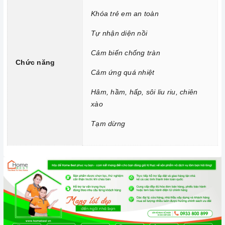
Khóa trẻ em an toàn
Tự nhận diện nồi
Công nghệ hiện đại
Cảm biến chống tràn
Chức năng
Tính năng vượt trội
Cảm ứng quá nhiệt
Chức năng Booster:
Giúp các thiết bị bếp gia tăng nhiệt
Hâm, hầm, hấp, sôi liu riu, chiên
nhanh chóng trên các vùng nấu.
xào
Chức năng Khóa trẻ em:
Tránh trường hợp trẻ nghịch
Tạm dừng
ngợm bấm lung tung làm thay đổi chương trình nấu gây nguy
hiểm.
Chức năng Tự nhận diện nồi nấu:
Bếp từ
nhận diện được
thiết bị đun nấu và hoạt động.
Chức năng Cảm biến chống tràn:
Nếu nước hoặc thức ăn
bị tràn ra mặt bếp, cảm ứng sẽ phát ra tiếng bíp và tự động
tắt để đảm bảo an toàn cho người dùng và giữ cho bếp sạch