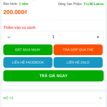
Bảo hành:
1 năm
Dòng Sản Phẩm:
TLLNCLatino
200.000₫
Thêm vào so sánh
–
+
ĐẶT MUA NGAY
TRẢ GÓP QUA THẺ
LIÊN HỆ FACEBOOK
LIÊN HỆ ZALO
TRẢ GIÁ NGAY
MÔ TẢ