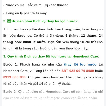
- Nước có màu sắc và mùi vị khác thường
- Tiếng ồn lạ phát ra từ máy
2. Khi nào phải Dịch vụ thay lõi lọc nước?
Thời gian thay cụ thể được tính theo tháng, năm, hoặc tổng số
lít nước được lọc. Có thể là
3 tháng
,
6 tháng
,
12 tháng
,
24
tháng
hoặc
8000 lít nước
. Bạn cần xem thông tin chi tiết cho
từng thiết bị trong sách hướng dẫn kèm theo hộp máy.
3. Quy trình Dịch vụ thay lõi lọc nước tại Homebest Care:
Bước 1
: Khách hàng có nhu cầu
thay lõi
lọc nước
tại
Homebest Care, vui lòng liên hệ đến
SĐT 028 66 79 8989
hoặc
0933 800 899
. Chuyên viên chăm sóc khách hàng của chúng
tôi sẽ tiếp nhận và gửi tới bộ phận kỹ thuật.
Bước 2
: Kỹ thuật viên của Homebest Care sẽ có mặt tại địa chỉ
của khách để kiểm tra và "bắt mạch" chính xác lỗi sản phẩm.