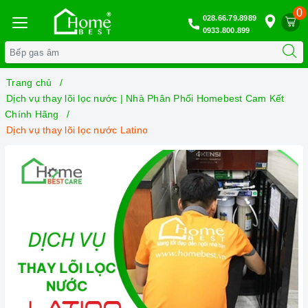
0
028.66.79.8989
0933.800.899
Trang chủ
Dịch vụ thay lõi lọc nước | Nhà Phân Phối Homebest Cam Kết
Chính Hãng
Dịch vụ thay lõi lọc nước Latino