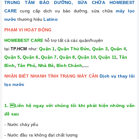
TRUNG TÂM BẢO DƯỠNG, SỬA CHỮA HOMEBEST
CARE
cung cấp dịch vụ bảo dưỡng, sửa chữa
máy lọc
nước
thương hiệu
Latino
PHẠM VI HOẠT ĐỘNG
HOMEBEST CARE
hỗ trợ tất cả các quận/huyện
tại
TP.HCM
như:
Quận 1
,
Quận Thủ Đức
,
Quận 3
,
Quận 4
,
Quận 5
,
Quận 6
,
Quận 7
,
Quận 8
,
Quận 10
,
Quận 11
,
Tân
Bình
,
Tân Phú
,
Nhà Bè
,
Bình Chánh
,....
NHẬN BIẾT NHANH TÌNH TRẠNG MÁY CẦN
Dịch vụ thay lõi
lọc nước
1. Liên hệ ngay với chúng tôi khi phát hiện những vấn
đề sau
- Nước chảy yếu
- Nước đầu ra không đạt chất lượng