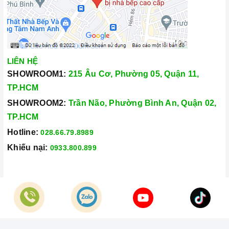
LIÊN HỆ
SHOWROOM1:
215 Âu Cơ, Phường 05, Quận 11,
TP.HCM
SHOWROOM2:
Trần Não, Phường Bình An, Quận 02,
TP.HCM
Hotline:
028.66.79.8989
Khiếu nại:
0933.800.899
© Bản quyền thuộc về
Công Ty TNHH Home Best Việt Nam
Cung cấp bởi
Sapo