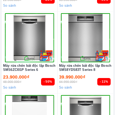
So sánh
So sánh
Máy rửa chén bát độc lập Bosch
Máy rửa chén bát độc lập Bosch
SMS6ZCI01P Series 6
SMS8YDS83T Series 8
23.900.000₫
39.990.000₫
- 50%
- 11%
48.000.000₫
44.990.000₫
So sánh
So sánh