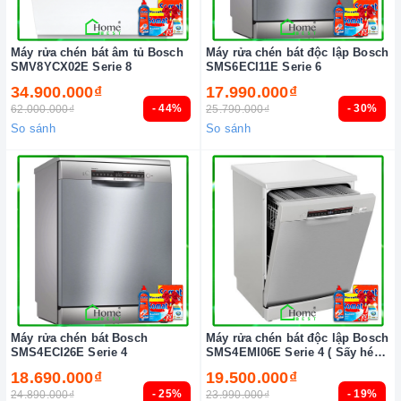
Máy rửa chén bát âm tủ Bosch
Máy rửa chén bát độc lập Bosch
SMV8YCX02E Serie 8
SMS6ECI11E Serie 6
34.900.000₫
17.990.000₫
- 44%
- 30%
62.000.000₫
25.790.000₫
So sánh
So sánh
Máy rửa chén bát Bosch
Máy rửa chén bát độc lập Bosch
SMS4ECI26E Serie 4
SMS4EMI06E Serie 4 ( Sấy hé
cửa )
18.690.000₫
19.500.000₫
- 25%
- 19%
24.890.000₫
23.990.000₫