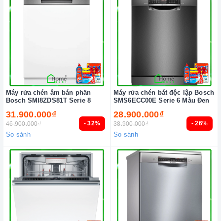
Máy rửa chén âm bán phần
Máy rửa chén bát độc lập Bosch
Bosch SMI8ZDS81T Serie 8
SMS6ECC00E Serie 6 Màu Đen
31.900.000₫
28.900.000₫
- 32%
- 26%
46.900.000₫
38.900.000₫
So sánh
So sánh