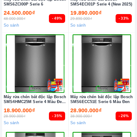
SMS6ZCI00P Serie 6
SMS4ECI01P Serie 4 (New 2025)
24.500.000₫
19.890.000₫
- 49%
- 33%
48.000.000₫
29.890.000₫
So sánh
So sánh
Máy rửa chén bát độc lập Bosch
Máy rửa chén bát độc lập Bosch
SMS4HMC25M Serie 4 Màu Đen
SMS6ECC51E Serie 6 Màu Đen
(New 2025)
18.900.000₫
28.900.000₫
- 35%
- 26%
28.900.000₫
38.900.000₫
So sánh
So sánh