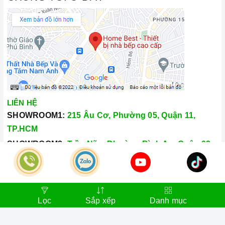
LIÊN HỆ
SHOWROOM1:
215 Âu Cơ, Phường 05, Quận 11,
TP.HCM
SHOWROOM2:
Trần Não, Phường Bình An, Quận 02,
TP.HCM
Hotline:
028.66.79.8989
Khiếu nại:
0933.800.899
Lọc
Sắp xếp
Danh mục