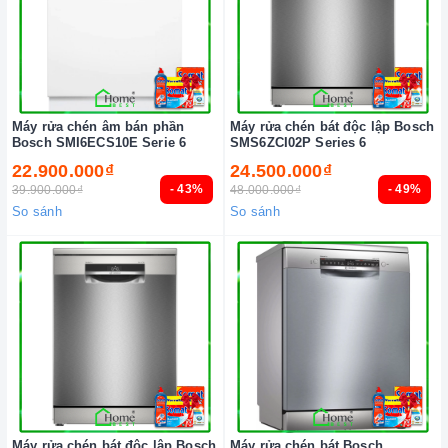
Máy rửa chén âm bán phần
Máy rửa chén bát độc lập Bosch
Bosch SMI6ECS10E Serie 6
SMS6ZCI02P Series 6
22.900.000₫
24.500.000₫
- 43%
- 49%
39.900.000₫
48.000.000₫
So sánh
So sánh
Máy rửa chén bát độc lập Bosch
Máy rửa chén bát Bosch