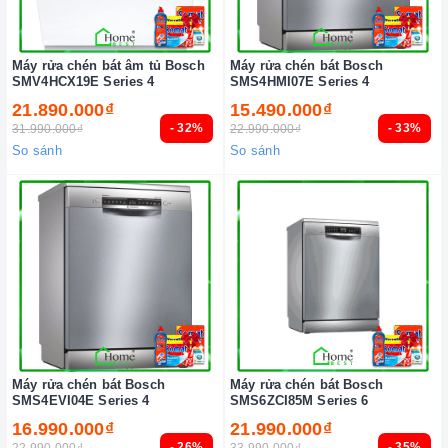
Máy rửa chén bát âm tủ Bosch
Máy rửa chén bát Bosch
SMV4HCX19E Series 4
SMS4HMI07E Series 4
21.890.000₫
15.490.000₫
- 32%
- 33%
31.990.000₫
22.990.000₫
So sánh
So sánh
Máy rửa chén bát Bosch
Máy rửa chén bát Bosch
SMS4EVI04E Series 4
SMS6ZCI85M Series 6
16.990.000₫
21.990.000₫
- 26%
- 35%
22.990.000₫
33.990.000₫