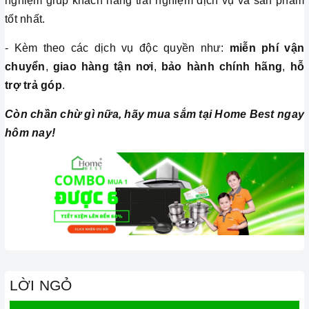
nghiệm giúp khách hàng trải nghiệm dịch vụ và sản phẩm
tốt nhất.
- Kèm theo các dịch vụ độc quyền như:
miễn phí vận
chuyển
,
giao hàng tận nơi
,
bảo hành chính hãng
,
hỗ
trợ trả góp
.
Còn chần chừ gì nữa, hãy mua sắm tại Home Best ngay
hôm nay!
LỜI NGỎ