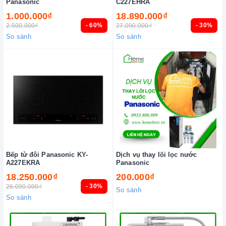
Panasonic
C227EHRA
1.000.000₫
18.890.000₫
- 60%
- 30%
2.500.000₫
27.090.000₫
So sánh
So sánh
Bếp từ đôi Panasonic KY-
Dịch vụ thay lõi lọc nước
A227EKRA
Panasonic
18.250.000₫
200.000₫
- 30%
26.090.000₫
So sánh
So sánh