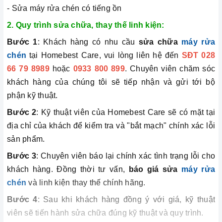
- Sửa máy rửa chén có tiếng ồn
2. Quy trình sửa chữa, thay thế linh kiện:
Bước 1
: Khách hàng có nhu cầu
sửa chữa
máy rửa
chén
tại Homebest Care, vui lòng liên hệ đến
SĐT 028
66 79 8989
hoặc
0933 800 899
. Chuyên viên chăm sóc
khách hàng của chúng tôi sẽ tiếp nhận và gửi tới bộ
phận kỹ thuật.
Bước 2
: Kỹ thuật viên của Homebest Care sẽ có mặt tại
địa chỉ của khách để kiểm tra và "bắt mạch" chính xác lỗi
sản phẩm.
Bước 3
: Chuyên viên báo lại chính xác tình trạng lỗi cho
khách hàng. Đồng thời tư vấn,
báo giá sửa
máy rửa
chén
và linh kiện thay thế chính hãng.
Bước 4
: Sau khi khách hàng đồng ý với giá, kỹ thuật
viên sẽ tiến hành sửa chữa đúng kỹ thuật và quy trình.