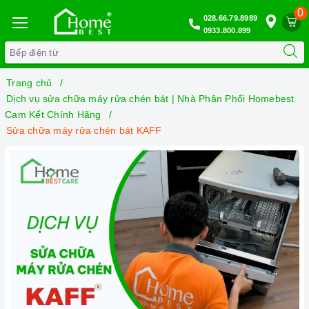
0
028.66.79.8989
0933.800.899
Trang chủ
Dịch vụ sửa chữa máy rửa chén bát | Nhà Phân Phối Homebest
Cam Kết Chính Hãng
Sửa chữa máy rửa chén bát KAFF