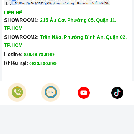
LIÊN HỆ
SHOWROOM1:
215 Âu Cơ, Phường 05, Quận 11,
TP.HCM
SHOWROOM2:
Trần Não, Phường Bình An, Quận 02,
TP.HCM
Hotline:
028.66.79.8989
Khiếu nại:
0933.800.899
© Bản quyền thuộc về
Công Ty TNHH Home Best Việt Nam
Cung cấp bởi
Sapo