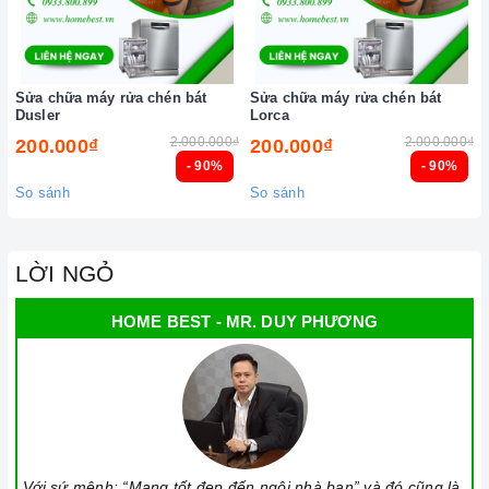
Sửa chữa máy rửa chén bát
Sửa chữa máy rửa chén bát
Dusler
Lorca
2.000.000₫
2.000.000₫
200.000₫
200.000₫
- 90%
- 90%
So sánh
So sánh
LỜI NGỎ
HOME BEST - MR. DUY PHƯƠNG
Với sứ mệnh: “Mang tốt đẹp đến ngôi nhà bạn” và đó cũng là