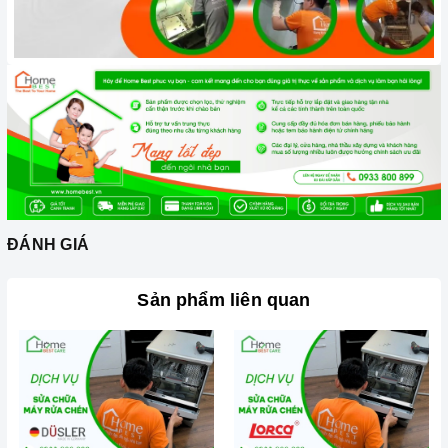
- Cam kết linh kiện và thiết bị thay thế
chính hãng
.
- Giá cả tiết kiệm, minh bạch, rõ ràng,
không thêm phí
.
Miễn phí kiểm tra
lỗi sản phẩm.
- Dịch vụ khách hàng
chu đáo, tận tình
– bảo hành bảo
trì theo
đúng quy định
của hãng.
-
Hoàn tiền 100%
nếu chất lượng không đúng như cam
kết.
- Giao hàng
tận nhà
,
không phát sinh phí
vận chuyển.
ĐÁNH GIÁ
- Không thay đổi bất kỳ linh kiện nếu không có sự đồng ý
của khách. Linh kiện hư, được thay đổi sẽ
trả lại
cho
Sản phẩm liên quan
khách.
Hãy để HomeBest giúp gia đình quý khách có một
trải nghiệm tốt nhất ngay hôm nay nhé!