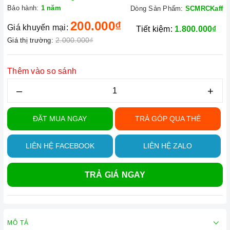
Bảo hành:
1 năm
Dòng Sản Phẩm:
SCMRCKaff
200.000₫
Giá khuyến mại:
Tiết kiệm:
1.800.000₫
2.000.000₫
Giá thị trường:
Thêm vào so sánh
–
+
ĐẶT MUA NGAY
TRẢ GÓP QUA THẺ
LIÊN HỆ FACEBOOK
LIÊN HỆ ZALO
TRẢ GIÁ NGAY
MÔ TẢ