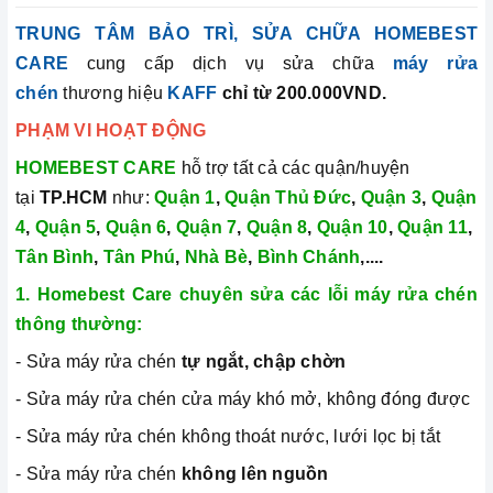
TRUNG TÂM BẢO TRÌ, SỬA CHỮA HOMEBEST
CARE
cung cấp dịch vụ sửa chữa
máy rửa
chén
thương hiệu
KAFF
chỉ từ 200.000VND.
PHẠM VI HOẠT ĐỘNG
HOMEBEST CARE
hỗ trợ tất cả các quận/huyện
tại
TP.HCM
như:
Quận 1
,
Quận Thủ Đức
,
Quận 3
,
Quận
4
,
Quận 5
,
Quận 6
,
Quận 7
,
Quận 8
,
Quận 10
,
Quận 11
,
Tân Bình
,
Tân Phú
,
Nhà Bè
,
Bình Chánh
,....
1. Homebest Care chuyên sửa các lỗi máy rửa chén
thông thường:
- Sửa máy rửa chén
tự ngắt,
chập chờn
- Sửa máy rửa chén cửa máy khó mở, không đóng được
- Sửa máy rửa chén không thoát nước, lưới lọc bị tắt
- Sửa máy rửa chén
không lên nguồn