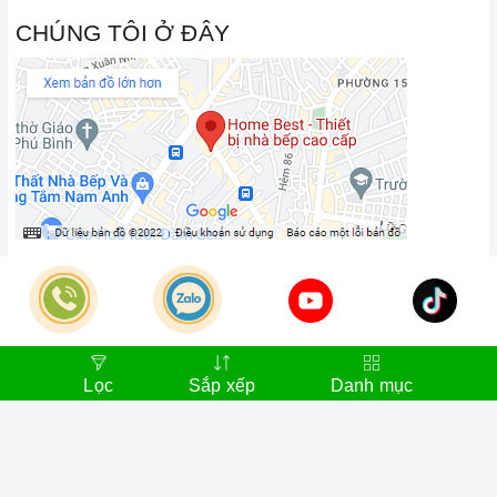
CHÚNG TÔI Ở ĐÂY
LIÊN HỆ
SHOWROOM1:
215 Âu Cơ, Phường 05, Quận 11,
TP.HCM
SHOWROOM2:
Trần Não, Phường Bình An, Quận 02,
Lọc
Sắp xếp
Danh mục
TP.HCM
Hotline:
028.66.79.8989
Khiếu nại:
0933.800.899