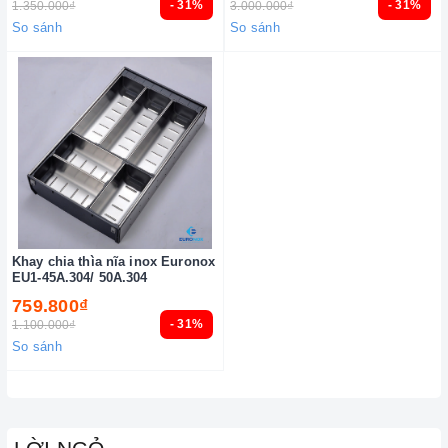
- 31%
- 31%
1.350.000₫
3.000.000₫
So sánh
So sánh
Khay chia thìa nĩa inox Euronox
EU1-45A.304/ 50A.304
759.800₫
- 31%
1.100.000₫
So sánh