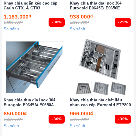
Khay chia ngăn kéo cao cấp
Khay chia thìa dĩa inox 304
Garis GT01 & GT03
Eurogold E0645E/ E0650E
1.183.000₫
938.000₫
- 30%
- 29%
1.690.000₫
1.330.000₫
So sánh
So sánh
Khay chia thìa dĩa inox 304
Khay chia thìa nĩa chất liệu
Eurogold E0645A/ E0650A
nhựa cao cấp Eurogold ETP800
850.000₫
966.000₫
- 30%
- 30%
1.210.000₫
1.380.000₫
So sánh
So sánh