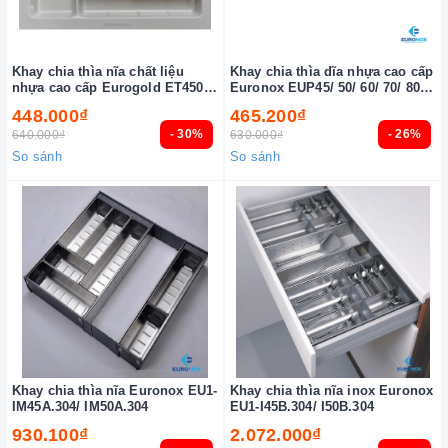
Khay chia thìa nĩa chất liệu
Khay chia thìa dĩa nhựa cao cấp
nhựa cao cấp Eurogold ET450/
Euronox EUP45/ 50/ 60/ 70/ 80/
ET900
90
448.000₫
465.200₫
- 30%
- 26%
640.000₫
630.000₫
So sánh
So sánh
Khay chia thìa nĩa Euronox EU1-
Khay chia thìa nĩa inox Euronox
IM45A.304/ IM50A.304
EU1-I45B.304/ I50B.304
930.100₫
2.072.000₫