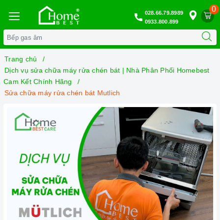
0
028.66.79.8989
0933.800.899
Trang chủ
Dịch vụ sửa chữa máy rửa chén bát | Nhà Phân Phối Homebest
Cam Kết Chính Hãng
Sửa chữa máy rửa chén bát Mutlich