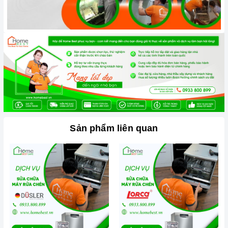
- Cam kết linh kiện và thiết bị thay thế
chính hãng
.
- Giá cả tiết kiệm, minh bạch, rõ ràng,
không thêm phí
.
Miễn phí kiểm tra
lỗi sản phẩm.
- Dịch vụ khách hàng
chu đáo, tận tình
– bảo hành bảo
trì theo
đúng quy định
của hãng.
-
Hoàn tiền 100%
nếu chất lượng không đúng như cam
kết.
- Giao hàng
tận nhà
,
không phát sinh phí
vận chuyển.
Sản phẩm liên quan
- Không thay đổi bất kỳ linh kiện nếu không có sự đồng ý
của khách. Linh kiện hư, được thay đổi sẽ
trả lại
cho
khách.
Hãy để HomeBest giúp gia đình quý khách có một
trải nghiệm tốt nhất ngay hôm nay nhé!