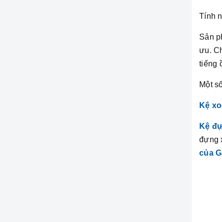
Tính n
Sản p
ưu. C
tiếng 
Một s
Kệ xo
Kệ đự
đựng 
của G