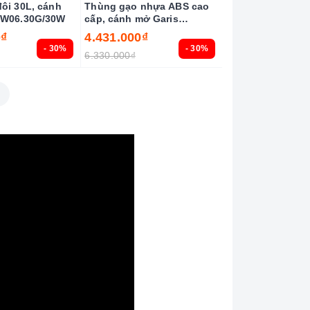
ôi 30L, cánh
Thùng gạo nhựa ABS cao
GW06.30G/30W
cấp, cánh mở Garis
GR09.45
0₫
4.431.000₫
- 30%
- 30%
6.330.000₫
»