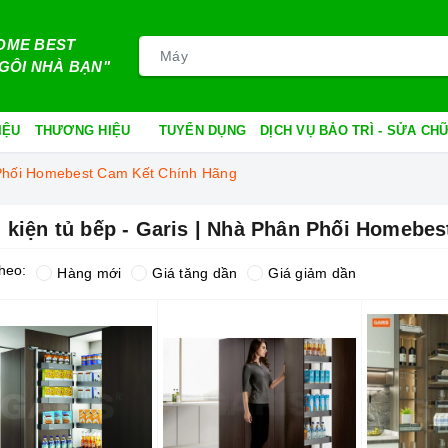
OME BEST
GÔI NHÀ BẠN"
IỆU
THƯƠNG HIỆU
TUYỂN DỤNG
DỊCH VỤ BẢO TRÌ - SỬA C
n Phối Homebest Cam Kết Chính Hãng
 kiện tủ bếp - Garis | Nhà Phân Phối Homebe
heo:
Hàng mới
Giá tăng dần
Giá giảm dần