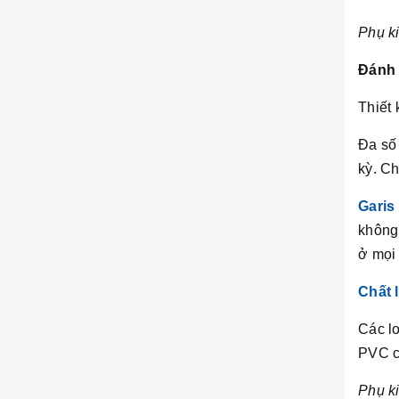
Phụ ki
Đánh 
Thiết
Đa số 
kỳ. Ch
Garis
không 
ở mọi v
Chất 
Các l
PVC c
Phụ ki