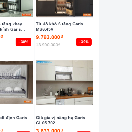
6 tầng khay
Tủ đồ khô 6 tầng Garis
kính Garis
MS6.45V
0₫
9.793.000₫
- 30%
- 30%
13.990.000₫
 cố định Garis
Giá gia vị nâng hạ Garis
GL05.702
0₫
3.633.000₫