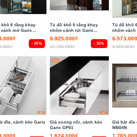
 khô 6 tầng khay
Tủ đồ khô 6 tầng khay
Tủ đồ khô 
cánh mở Garis
nhôm cánh rút Garis
nhôm vách 
45GA
MS6.40GA
GS6.45A
3.000₫
8.925.000₫
6.573.00
- 30%
- 30%
0.000₫
12.750.000₫
9.390.000₫
át đĩa, cánh kéo Garis
Giá xoong nồi, cánh kéo
Giá bát đĩa
Garis GP01
MB04N
3.000₫
1.624.000₫
1.785.00