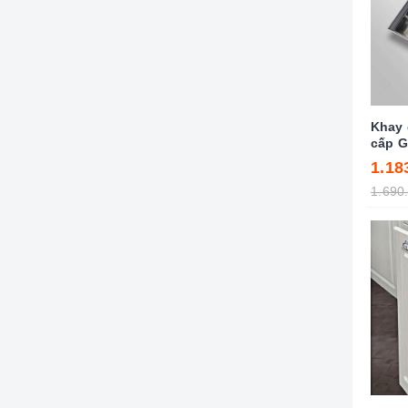
Khay 
cấp G
1.18
1.690