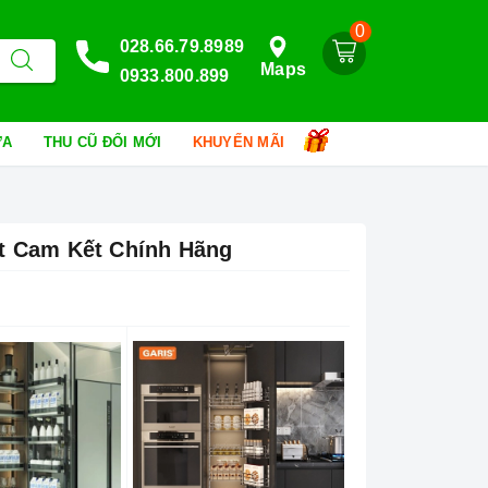
0
028.66.79.8989
Maps
0933.800.899
HỮA
THU CŨ ĐỔI MỚI
KHUYẾN MÃI
st Cam Kết Chính Hãng