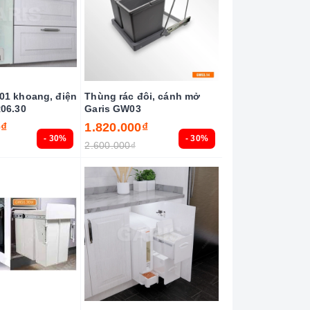
01 khoang, điện
Thùng rác đôi, cánh mở
R06.30
Garis GW03
0₫
1.820.000₫
- 30%
- 30%
2.600.000₫