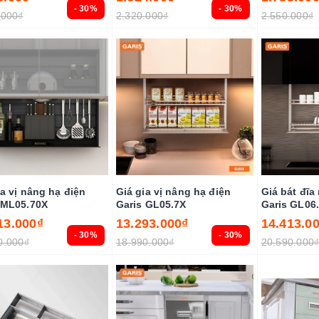
- 30%
- 30%
.000₫
2.320.000₫
2.550.000₫
ia vị nâng hạ điện
Giá gia vị nâng hạ điện
Giá bát đĩa
 ML05.70X
Garis GL05.7X
Garis GL06
13.000₫
13.293.000₫
14.413.0
- 30%
- 30%
0.000₫
18.990.000₫
20.590.000