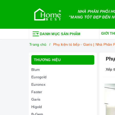
NHÀ PHÂN PHỐI H
"MANG TỐT ĐẸP ĐẾN N
GIỚI TH
DANH MỤC SẢN PHẨM
Trang chủ
Phụ kiện tủ bếp - Garis | Nhà Phâ
Phụ
THƯƠNG HIỆU
Xếp t
Blum
Eurogold
Euronox
Faster
Garis
Higold
B-Gem