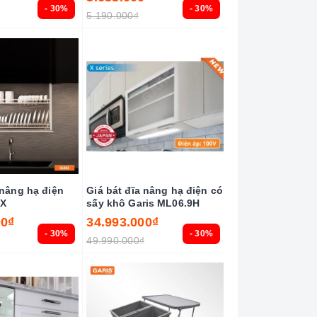
- 30%
- 30%
5.190.000₫
 nâng hạ điện
Giá bát đĩa nâng hạ điện có
.X
sấy khô Garis ML06.9H
00₫
34.993.000₫
- 30%
- 30%
₫
49.990.000₫