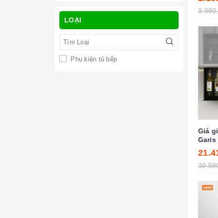
3.090
LOẠI
Phụ kiện tủ bếp
Giá g
Garis
21.4
30.59