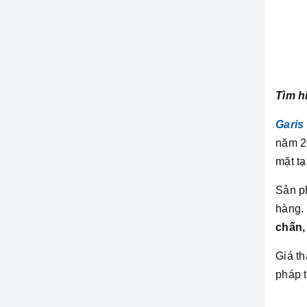
Tìm h
Garis
năm 2
mặt tạ
Sản 
hàng.
chấn,
Giá t
pháp t