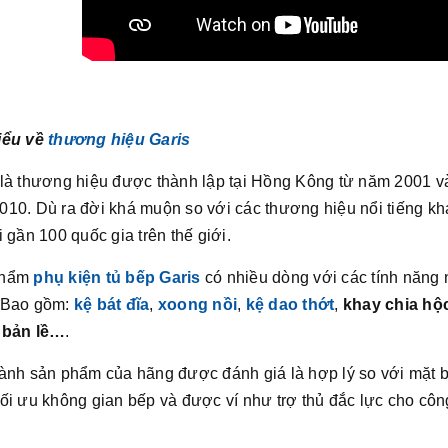
iểu về
thương hiệu Garis
là thương hiệu được thành lập tại Hồng Kông từ năm 2001 và
010. Dù ra đời khá muộn so với các thương hiệu nổi tiếng k
i gần 100 quốc gia trên thế giới.
phẩm
phụ kiện tủ bếp Garis
có nhiều dòng với các tính năng 
 Bao gồm:
kệ bát đĩa
,
xoong nồi
,
kệ dao thớt
,
khay chia hộc
 bản lề…
.
hành sản phẩm của hãng được đánh giá là hợp lý so với mặt
ối ưu không gian bếp và được ví như trợ thủ đắc lực cho công