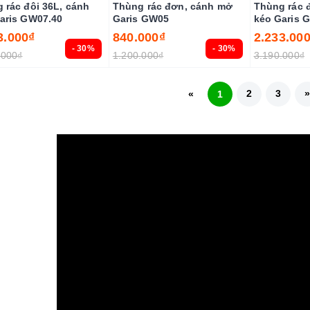
 rác đôi 36L, cánh
Thùng rác đơn, cánh mở
Thùng rác đ
aris GW07.40
Garis GW05
kéo Garis 
3.000₫
840.000₫
2.233.00
- 30%
- 30%
.000₫
1.200.000₫
3.190.000₫
2
3
«
1