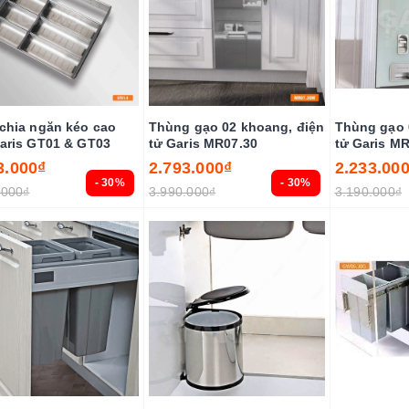
chia ngăn kéo cao
Thùng gạo 02 khoang, điện
Thùng gạo 
aris GT01 & GT03
tử Garis MR07.30
tử Garis M
3.000₫
2.793.000₫
2.233.00
- 30%
- 30%
.000₫
3.990.000₫
3.190.000₫