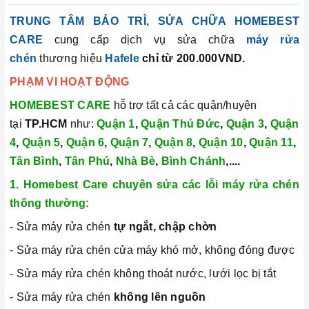
TRUNG TÂM BẢO TRÌ, SỬA CHỮA HOMEBEST
CARE
cung cấp dịch vụ sửa chữa
máy rửa
chén
thương hiệu
Hafele
chỉ từ 200.000VND.
PHẠM VI HOẠT ĐỘNG
HOMEBEST CARE
hỗ trợ tất cả các quận/huyện
tại
TP.HCM
như:
Quận 1
,
Quận Thủ Đức
,
Quận 3
,
Quận
4
,
Quận 5
,
Quận 6
,
Quận 7
,
Quận 8
,
Quận 10
,
Quận 11
,
Tân Bình
,
Tân Phú
,
Nhà Bè
,
Bình Chánh
,....
1. Homebest Care chuyên sửa các lỗi máy rửa chén
thông thường:
- Sửa máy rửa chén
tự ngắt,
chập chờn
- Sửa máy rửa chén cửa máy khó mở, không đóng được
- Sửa máy rửa chén không thoát nước, lưới lọc bị tắt
- Sửa máy rửa chén
không lên nguồn