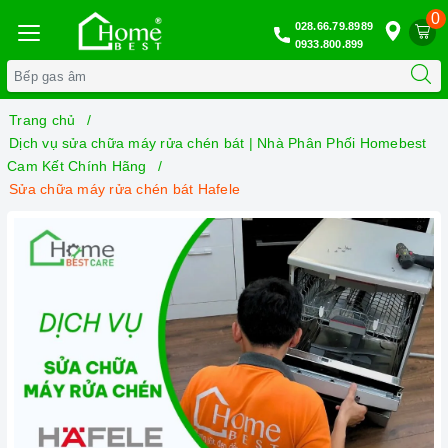
0
028.66.79.8989
0933.800.899
Trang chủ
Dịch vụ sửa chữa máy rửa chén bát | Nhà Phân Phối Homebest
Cam Kết Chính Hãng
Sửa chữa máy rửa chén bát Hafele