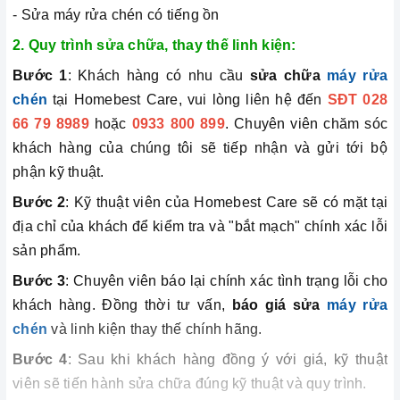
- Sửa máy rửa chén có tiếng ồn
2. Quy trình sửa chữa, thay thế linh kiện:
Bước 1
: Khách hàng có nhu cầu
sửa chữa
máy rửa
chén
tại Homebest Care, vui lòng liên hệ đến
SĐT 028
66 79 8989
hoặc
0933 800 899
. Chuyên viên chăm sóc
khách hàng của chúng tôi sẽ tiếp nhận và gửi tới bộ
phận kỹ thuật.
Bước 2
: Kỹ thuật viên của Homebest Care sẽ có mặt tại
địa chỉ của khách để kiểm tra và "bắt mạch" chính xác lỗi
sản phẩm.
Bước 3
: Chuyên viên báo lại chính xác tình trạng lỗi cho
khách hàng. Đồng thời tư vấn,
báo giá sửa
máy rửa
chén
và linh kiện thay thế chính hãng.
Bước 4
: Sau khi khách hàng đồng ý với giá, kỹ thuật
viên sẽ tiến hành sửa chữa đúng kỹ thuật và quy trình.