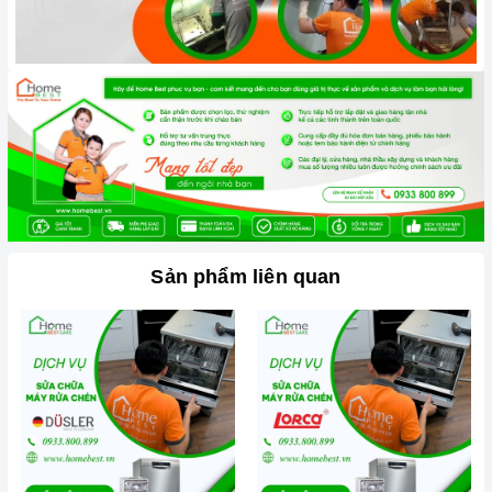
- Cam kết linh kiện và thiết bị thay thế
chính hãng
.
- Giá cả tiết kiệm, minh bạch, rõ ràng,
không thêm phí
.
Miễn phí kiểm tra
lỗi sản phẩm.
- Dịch vụ khách hàng
chu đáo, tận tình
– bảo hành bảo
trì theo
đúng quy định
của hãng.
-
Hoàn tiền 100%
nếu chất lượng không đúng như cam
kết.
- Giao hàng
tận nhà
,
không phát sinh phí
vận chuyển.
Sản phẩm liên quan
- Không thay đổi bất kỳ linh kiện nếu không có sự đồng ý
của khách. Linh kiện hư, được thay đổi sẽ
trả lại
cho
khách.
Hãy để HomeBest giúp gia đình quý khách có một
trải nghiệm tốt nhất ngay hôm nay nhé!