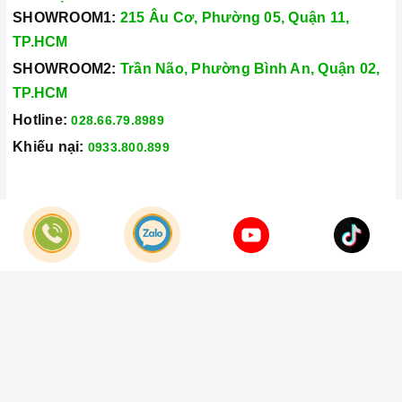
SHOWROOM1:
215 Âu Cơ, Phường 05, Quận 11,
TP.HCM
SHOWROOM2:
Trần Não, Phường Bình An, Quận 02,
TP.HCM
Hotline:
028.66.79.8989
Khiếu nại:
0933.800.899
© Bản quyền thuộc về
Công Ty TNHH Home Best Việt Nam
Cung cấp bởi
Sapo