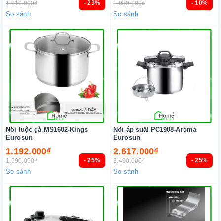
- 23%
- 10%
1.910.000₫
1.030.000₫
So sánh
So sánh
Nồi luộc gà MS1602-Kings
Nồi áp suất PC1908-Aroma
Eurosun
Eurosun
1.192.000₫
2.617.000₫
- 25%
- 25%
1.590.000₫
3.490.000₫
So sánh
So sánh