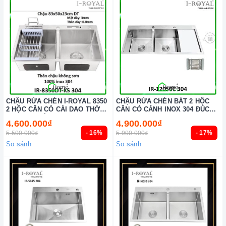
CHẬU RỬA CHÉN I-ROYAL 8350
CHẬU RỬA CHÉN BÁT 2 HỘC
2 HỘC CÂN CÓ CÀI DAO THỚT
CÂN CÓ CÁNH INOX 304 ĐÚC
INOX 304 ĐÚC IR-8350DT-KS 304
IR-12050C 304
4.600.000₫
4.900.000₫
- 16%
- 17%
5.500.000₫
5.900.000₫
So sánh
So sánh