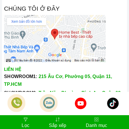
CHÚNG TÔI Ở ĐÂY
LIÊN HỆ
SHOWROOM1:
215 Âu Cơ, Phường 05, Quận 11,
TP.HCM
SHOWROOM2:
Trần Não, Phường Bình An, Quận 02,
TP.HCM
Hotline:
028.66.79.8989
Khiếu nại:
0933.800.899
Lọc
Sắp xếp
Danh mục