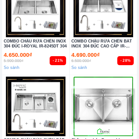
COMBO CHẬU RỬA CHÉN INOX
COMBO CHẬU RỬA CHÉN BÁT
304 ĐÚC I-ROYAL IR-8245DT 304
INOX 304 ĐÚC CAO CẤP IR-
10048RDT-KS 304
4.650.000₫
4.690.000₫
- 21%
- 28%
5.900.000₫
6.500.000₫
So sánh
So sánh