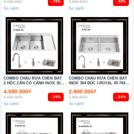
- 28%
- 38%
4.700.000₫
5.800.000₫
So sánh
So sánh
COMBO CHẬU RỬA CHÉN BÁT
COMBO CHẬU RỬA CHÉN BÁT
2 HỘC CÂN CÓ CÁNH INOX 304
INOX 304 ĐÚC I-ROYAL IR-7843C
I-ROYAL IR-10048C 304
304
4.590.000₫
2.900.000₫
- 29%
- 24%
6.500.000₫
3.800.000₫
So sánh
So sánh