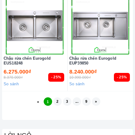
Chậu rửa chén Eurogold
Chậu rửa chén Eurogold
EUS18248
EUP39850
6.275.000₫
8.240.000₫
- 25%
- 25%
8.370.000₫
10.990.000₫
So sánh
So sánh
2
3
...
9
»
«
1