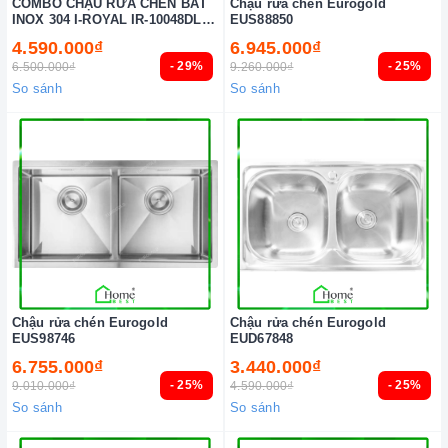
COMBO CHẬU RỬA CHÉN BÁT
Chậu rửa chén Eurogold
INOX 304 I-ROYAL IR-10048DL
EUS88850
304
4.590.000₫
6.945.000₫
- 29%
- 25%
6.500.000₫
9.260.000₫
So sánh
So sánh
Chậu rửa chén Eurogold
Chậu rửa chén Eurogold
EUS98746
EUD67848
6.755.000₫
3.440.000₫
- 25%
- 25%
9.010.000₫
4.590.000₫
So sánh
So sánh