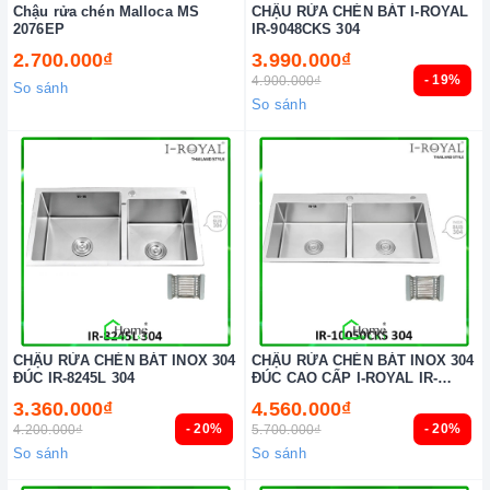
Chậu rửa chén Malloca MS
CHẬU RỬA CHÉN BÁT I-ROYAL
2076EP
IR-9048CKS 304
2.700.000₫
3.990.000₫
- 19%
4.900.000₫
So sánh
So sánh
CHẬU RỬA CHÉN BÁT INOX 304
CHẬU RỬA CHÉN BÁT INOX 304
ĐÚC IR-8245L 304
ĐÚC CAO CẤP I-ROYAL IR-
10050CKS 304
3.360.000₫
4.560.000₫
- 20%
- 20%
4.200.000₫
5.700.000₫
So sánh
So sánh