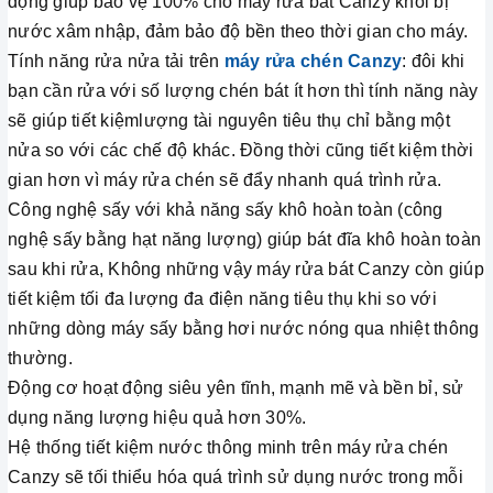
động giúp bảo vệ 100% cho máy rửa bát Canzy khỏi bị
nước xâm nhập, đảm bảo độ bền theo thời gian cho máy.
Tính năng rửa nửa tải trên
máy rửa chén Canzy
: đôi khi
bạn cần rửa với số lượng chén bát ít hơn thì tính năng này
sẽ giúp tiết kiệmlượng tài nguyên tiêu thụ chỉ bằng một
nửa so với các chế độ khác. Đồng thời cũng tiết kiệm thời
gian hơn vì máy rửa chén sẽ đẩy nhanh quá trình rửa.
Công nghệ sấy với khả năng sấy khô hoàn toàn (công
nghệ sấy bằng hạt năng lượng) giúp bát đĩa khô hoàn toàn
sau khi rửa, Không những vậy máy rửa bát Canzy còn giúp
tiết kiệm tối đa lượng đa điện năng tiêu thụ khi so với
những dòng máy sấy bằng hơi nước nóng qua nhiệt thông
thường.
Động cơ hoạt động siêu yên tĩnh, mạnh mẽ và bền bỉ, sử
dụng năng lượng hiệu quả hơn 30%.
Hệ thống tiết kiệm nước thông minh trên máy rửa chén
Canzy sẽ tối thiểu hóa quá trình sử dụng nước trong mỗi