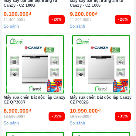
Máy sấy bát âm tiệt trùng tủ
Máy sấy bát tiệt trùng âm tủ
Canzy - CZ 100G
Canzy - CZ 1006
9.100.000₫
9.200.000₫
- 20%
- 20%
11.400.000₫
11.500.000₫
So sánh
So sánh
Máy rửa chén bát độc lập Canzy
Máy rửa chén bát độc lập Canzy
CZ QP368R
CZ P802G
8.900.000₫
10.990.000₫
- 35%
- 35%
13.590.000₫
16.980.000₫
So sánh
So sánh