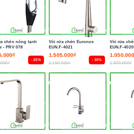
ửa chén nóng lạnh
Vòi rửa chén Euronox
Vòi rửa ch
e - PRV 078
EUN.F-4021
EUN.F-4020
5.000₫
1.505.000₫
1.050.00
- 25%
- 30%
.000₫
2.150.000₫
1.500.000₫