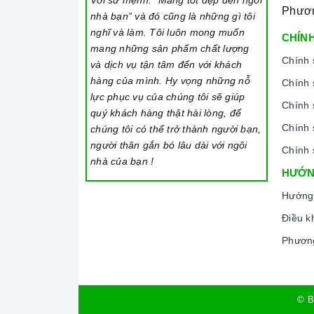
Với sứ mệnh: “Mang tốt đẹp đến ngôi
Phươ
nhà bạn” và đó cũng là những gì tôi
nghĩ và làm. Tôi luôn mong muốn
CHÍNH
mang những sản phẩm chất lượng
Chính 
và dịch vụ tận tâm đến với khách
hàng của mình. Hy vọng những nỗ
Chính 
lực phục vụ của chúng tôi sẽ giúp
Chính 
quý khách hàng thật hài lòng, để
Chính 
chúng tôi có thể trở thành người bạn,
người thân gắn bó lâu dài với ngôi
Chính 
nhà của bạn !
HƯỚN
Hướng
Điều k
Phương
© B