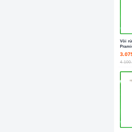
Vòi r
Prami
3.07
4.100