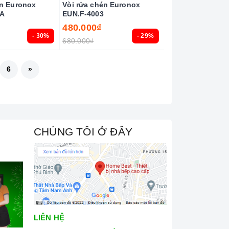
én Euronox
Vòi rửa chén Euronox
4A
EUN.F-4003
480.000₫
- 30%
- 29%
680.000₫
6
»
CHÚNG TÔI Ở ĐÂY
LIÊN HỆ