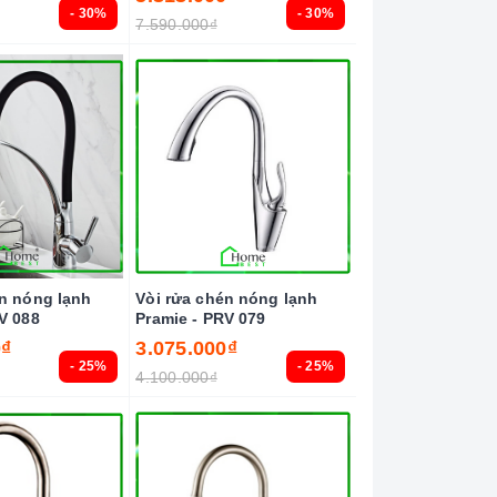
- 30%
- 30%
7.590.000₫
én nóng lạnh
Vòi rửa chén nóng lạnh
V 088
Pramie - PRV 079
0₫
3.075.000₫
- 25%
- 25%
4.100.000₫