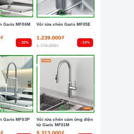
én Garis MF06M
Vòi rửa chén Garis MF05E
0₫
1.239.000₫
- 30%
- 30%
1.770.000₫
én Garis MF03P
Vòi rửa chén cảm ứng điện
từ Garis MF01M
0₫
5.313.000₫