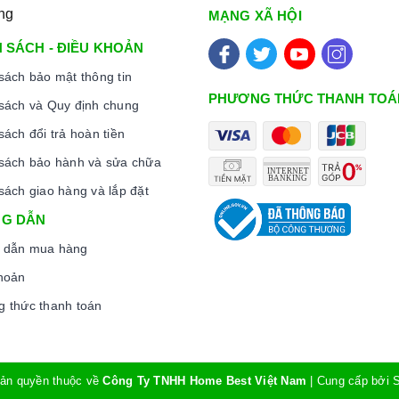
ng
MẠNG XÃ HỘI
 SÁCH - ĐIỀU KHOẢN
sách bảo mật thông tin
PHƯƠNG THỨC THANH TOÁ
sách và Quy định chung
sách đổi trả hoàn tiền
sách bảo hành và sửa chữa
sách giao hàng và lắp đặt
G DẪN
 dẫn mua hàng
hoản
 thức thanh toán
ản quyền thuộc về
Công Ty TNHH Home Best Việt Nam
|
Cung cấp bởi