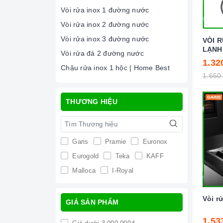
Vòi rửa inox 1 đường nước
Vòi rửa inox 2 đường nước
Vòi rửa inox 3 đường nước
VÒI 
LẠNH 
Vòi rửa đá 2 đường nước
1.32
Chậu rửa inox 1 hộc | Home Best
1.650
THƯƠNG HIỆU
Garis
Pramie
Euronox
Eurogold
Teka
KAFF
Malloca
I-Royal
Vòi r
GIÁ SẢN PHẨM
1.53