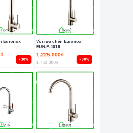
én Euronox
Vòi rửa chén Euronox
EUN.F-4019
0₫
1.225.000₫
- 30%
- 30%
1.750.000₫