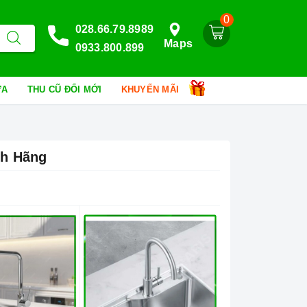
0
028.66.79.8989
Maps
0933.800.899
HỮA
THU CŨ ĐỔI MỚI
KHUYẾN MÃI
nh Hãng