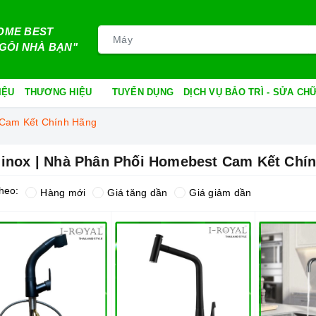
OME BEST
GÔI NHÀ BẠN"
IỆU
THƯƠNG HIỆU
TUYỂN DỤNG
DỊCH VỤ BẢO TRÌ - SỬA C
 Cam Kết Chính Hãng
 inox | Nhà Phân Phối Homebest Cam Kết Chí
heo:
Hàng mới
Giá tăng dần
Giá giảm dần