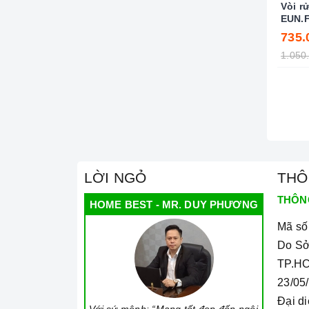
Vòi r
EUN.F
735.
1.050
LỜI NGỎ
THÔ
THÔN
HOME BEST - MR. DUY PHƯƠNG
Mã số
Do Sở
TP.HC
23/05
Đại d