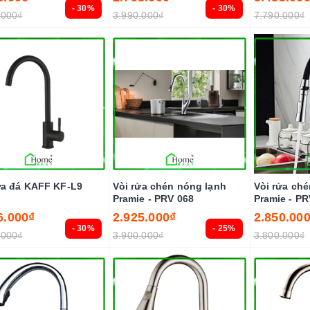
- 30%
- 30%
.000₫
3.990.000₫
7.790.000₫
ửa đá KAFF KF-L9
Vòi rửa chén nóng lạnh
Vòi rửa ch
Pramie - PRV 068
Pramie - PR
6.000₫
2.925.000₫
2.850.00
- 30%
- 25%
.000₫
3.900.000₫
3.800.000₫