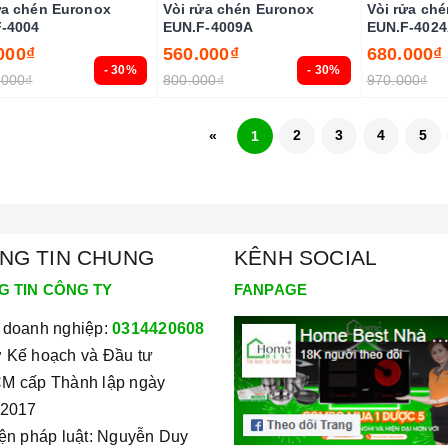
ửa chén Euronox
Vòi rửa chén Euronox
Vòi rửa ch
-4004
EUN.F-4009A
EUN.F-402
000₫
560.000₫
680.000₫
- 30%
- 30%
.000₫
800.000₫
970.000₫
2
3
4
5
«
1
NG TIN CHUNG
KÊNH SOCIAL
G TIN CÔNG TY
FANPAGE
 doanh nghiệp:
0314420608
 Kế hoạch và Đầu tư
M cấp Thành lập ngày
/2017
iện pháp luật: Nguyễn Duy