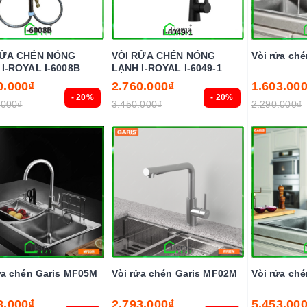
RỬA CHÉN NÓNG
VÒI RỬA CHÉN NÓNG
Vòi rửa ch
I-ROYAL I-6008B
LẠNH I-ROYAL I-6049-1
0.000₫
2.760.000₫
1.603.00
- 20%
- 20%
.000₫
3.450.000₫
2.290.000₫
ửa chén Garis MF05M
Vòi rửa chén Garis MF02M
Vòi rửa ch
3.000₫
2.793.000₫
5.453.00