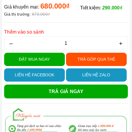
680.000₫
Giá khuyến mại:
Tiết kiệm:
290.000₫
970.000₫
Giá thị trường:
Thêm vào so sánh
–
+
ĐẶT MUA NGAY
TRẢ GÓP QUA THẺ
LIÊN HỆ FACEBOOK
LIÊN HỆ ZALO
TRẢ GIÁ NGAY