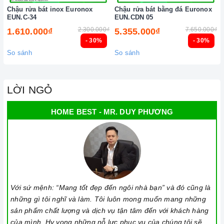
Chậu rửa bát inox Euronox
Chậu rửa bát bằng đá Euronox
EUN.C-34
EUN.CDN 05
2.300.000₫
7.650.000₫
1.610.000₫
5.355.000₫
- 30%
- 30%
So sánh
So sánh
LỜI NGỎ
HOME BEST - MR. DUY PHƯƠNG
Với sứ mệnh: “Mang tốt đẹp đến ngôi nhà bạn” và đó cũng là
những gì tôi nghĩ và làm. Tôi luôn mong muốn mang những
sản phẩm chất lượng và dịch vụ tận tâm đến với khách hàng
của mình. Hy vọng những nỗ lực phục vụ của chúng tôi sẽ