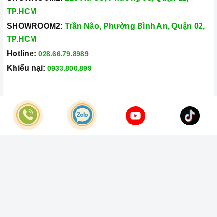
TP.HCM
SHOWROOM2:
Trần Não, Phường Bình An, Quận 02,
TP.HCM
Hotline:
028.66.79.8989
Khiếu nại:
0933.800.899
© Bản quyền thuộc về
Công Ty TNHH Home Best Việt Nam
Cung cấp bởi
Sapo