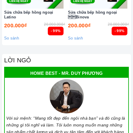
Sửa chữa bếp hồng ngoại
Sửa chữa bếp hồng ngoại
Latino
Binova
20.000.000₫
20.000.000₫
200.000₫
200.000₫
- 99%
- 99%
So sánh
So sánh
LỜI NGỎ
HOME BEST - MR. DUY PHƯƠNG
Bếp từ bị hư hỏng, cần được sửa chữa
QUY TRÌNH SỬA CHỮA, THAY THẾ LINH KIỆN
Bước 1:
Khách hàng có nhu cầu
sửa chữa
bếp điện
Với sứ mệnh: “Mang tốt đẹp đến ngôi nhà bạn” và đó cũng là
những gì tôi nghĩ và làm. Tôi luôn mong muốn mang những
hồng ngoại
tại
Homebest Care,
vui lòng liên hệ đến
sản phẩm chất lượng và dịch vụ tận tâm đến với khách hàng