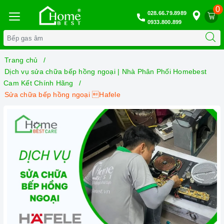
0
028.66.79.8989
0933.800.899
Trang chủ
Dịch vụ sửa chữa bếp hồng ngoại | Nhà Phân Phối Homebest
Cam Kết Chính Hãng
Sửa chữa bếp hồng ngoại Hafele