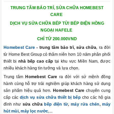
TRUNG TÂM BẢO TRÌ, SỬA CHỮA HOMEBEST
CARE
DỊCH VỤ SỬA CHỮA BẾP TỪ/ BẾP ĐIỆN HỒNG
NGOẠI
HAFELE
CHỈ TỪ 200.000VND
Homebest Care
- trung tâm bảo trì, sửa chữa
, ra đời
từ Home Best Group có thâm niên hơn 10 năm phân phối
thiết bị
nhà bếp cao cấp
tại khu vực Miền Nam, được
nhiều khách hàng tin tưởng và lựa chọn.
Trung tâm
Homebest Care
ra đời với sứ mệnh đồng
hành cùng hỗ trợ trải nghiệm giúp khách hàng sử dụng
sản phẩm hiệu quả hơn.
Homebest Car
e
chuyên cung
cấp các
dịch vụ sửa chữa thiết bị bếp
cho các hộ gia
đình như
sửa chữa
bếp điện từ
,
máy rửa chén
,
máy
hút mùi
,
máy lọc nước
,...