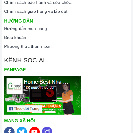
Chính sách bảo hành và sửa chữa
Chính sách giao hàng và lắp đặt
HƯỚNG DẪN
Hướng dẫn mua hàng
Điều khoản
Phương thức thanh toán
KÊNH SOCIAL
FANPAGE
Nhân viên Homebest sửa chữa bếp
GIÁ SỬA CHỮA BẾP ĐIỆN HỒNG NGOẠI HAFELE
Bếp điện từ kết
hợp hồng ngoại
MẠNG XÃ HỘI