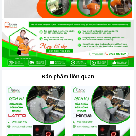
hồng ngoại
l
à một công nghệ nấu nướng tiên tiến và an
toàn, nhưng đôi khi có thể xảy ra tình trạng bếp từ bị rò
điện, gây nguy hiểm.
Sản phẩm liên quan
Bếp từ hồng ngoại bị hư hỏng, cần được sửa chữa