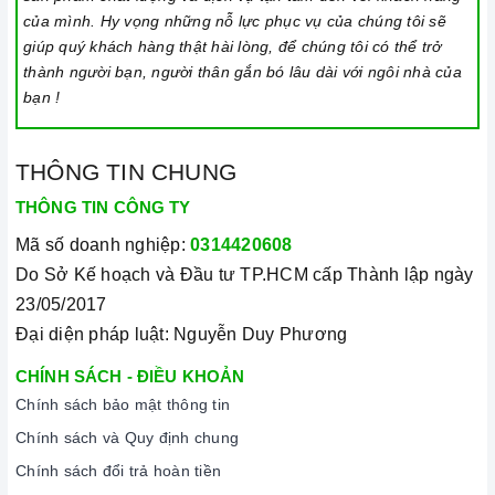
SĐT 028 66 79 8989
hoặc
0933 800 899
.
Chuyên viên
của mình. Hy vọng những nỗ lực phục vụ của chúng tôi sẽ
chăm sóc khách hàng của chúng tôi sẽ tiếp nhận và gửi
giúp quý khách hàng thật hài lòng, để chúng tôi có thể trở
tới bộ phận kỹ thuật.
thành người bạn, người thân gắn bó lâu dài với ngôi nhà của
bạn !
Bước 2:
Kỹ thuật viên của
Homebest Care
sẽ có mặt tại
địa chỉ của khách để kiểm tra và "bắt mạch" chính xác lỗi
sản phẩm.
THÔNG TIN CHUNG
Bước 3:
Chuyên viên báo lại chính xác tình trạng lỗi cho
THÔNG TIN CÔNG TY
khách hàng. Đồng thời tư vấn,
báo giá sửa
bếp điện
Mã số doanh nghiệp:
0314420608
hồng ngoại
và linh kiện thay thế chính hãng.
Do Sở Kế hoạch và Đầu tư TP.HCM cấp Thành lập ngày
Bước 4:
Sau khi khách hàng đồng ý với giá, kỹ thuật
23/05/2017
viên sẽ tiến hành sửa chữa đúng kỹ thuật và quy trình.
Đại diện pháp luật: Nguyễn Duy Phương
Bước 5:
Đảm bảo sản phẩm hoạt động tốt trước khi bàn
CHÍNH SÁCH - ĐIỀU KHOẢN
giao lại cho khách hàng.
Chính sách bảo mật thông tin
Bước 6:
Kết thúc và nhận thanh toán dịch vụ như khi
Chính sách và Quy định chung
báo giá tại nhà từ phía khách hàng (
Có kèm bảo hành
Chính sách đổi trả hoàn tiền
sau khi sửa chữa
).