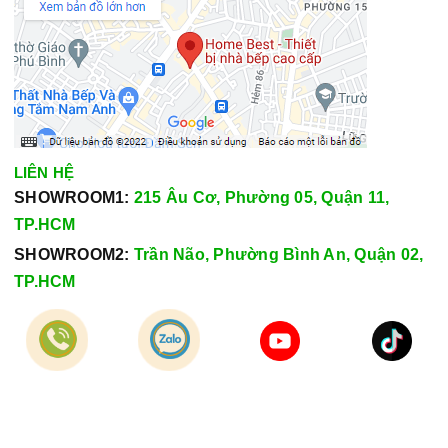
LIÊN HỆ
SHOWROOM1:
215 Âu Cơ, Phường 05, Quận 11,
TP.HCM
SHOWROOM2:
Trần Não, Phường Bình An, Quận 02,
TP.HCM
Hotline:
028.66.79.8989
Khiếu nại:
0933.800.899
© Bản quyền thuộc về
Công Ty TNHH Home Best Việt Nam