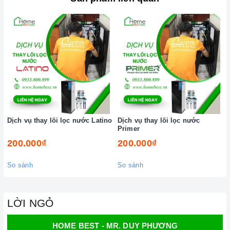
-
Hoàn tiền 100%
nếu chất lượng không đúng như cam kết.
- Đội ngũ kỹ thuật viên được
đào tạo chuyên sâu
và có kinh
nghiệm, luôn tận tâm và chu đáo, đảm bảo mọi quy trình thay
lõi lọc diễn ra mượt mà và hiệu quả nhất.
- Hướng dẫn chi tiết và chân thành cách
Dịch vụ thay lõi lọc
nước
và cách bảo quản máy lọc nước tại nhà nếu quý khách
cần sự tư vấn.
Dịch vụ thay lõi lọc nước Latino
Dịch vụ thay lõi lọc nước
- Không thay đổi bất cứ linh kiện nếu
không có sự đồng ý
của
Primer
quý khách. Linh kiện hư, được thay đổi sẽ trả lại cho khách.
200.000₫
200.000₫
Hãy để HomeBest giúp gia đình quý khách có một trải
So sánh
So sánh
nghiệm tốt nhất ngay hôm nay nhé!
LỜI NGỎ
HOME BEST - MR. DUY PHƯƠNG