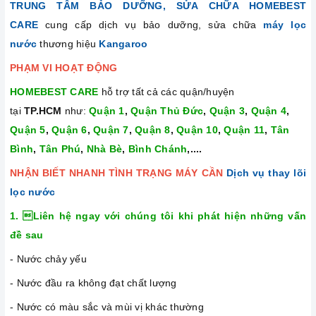
TRUNG TÂM BẢO DƯỠNG, SỬA CHỮA HOMEBEST
CARE
cung cấp dịch vụ bảo dưỡng, sửa chữa
máy lọc
nước
thương hiệu
Kangaroo
PHẠM VI HOẠT ĐỘNG
HOMEBEST CARE
hỗ trợ tất cả các quận/huyện
tại
TP.HCM
như:
Quận 1
,
Quận Thủ Đức
,
Quận 3
,
Quận 4
,
Quận 5
,
Quận 6
,
Quận 7
,
Quận 8
,
Quận 10
,
Quận 11
,
Tân
Bình
,
Tân Phú
,
Nhà Bè
,
Bình Chánh
,....
NHẬN BIẾT NHANH TÌNH TRẠNG MÁY CẦN
Dịch vụ thay lõi
lọc nước
1. Liên hệ ngay với chúng tôi khi phát hiện những vấn
đề sau
- Nước chảy yếu
- Nước đầu ra không đạt chất lượng
- Nước có màu sắc và mùi vị khác thường