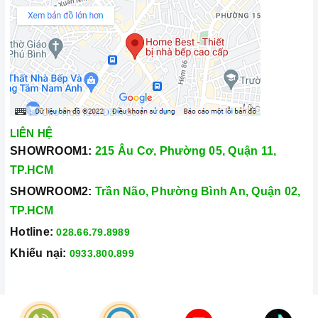
LIÊN HỆ
SHOWROOM1:
215 Âu Cơ, Phường 05, Quận 11,
TP.HCM
SHOWROOM2:
Trần Não, Phường Bình An, Quận 02,
TP.HCM
Hotline:
028.66.79.8989
Khiếu nại:
0933.800.899
© Bản quyền thuộc về
Công Ty TNHH Home Best Việt Nam