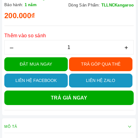
Bảo hành:
1 năm
Dòng Sản Phẩm:
TLLNCKangaroo
200.000₫
Thêm vào so sánh
–
+
ĐẶT MUA NGAY
TRẢ GÓP QUA THẺ
LIÊN HỆ FACEBOOK
LIÊN HỆ ZALO
TRẢ GIÁ NGAY
MÔ TẢ