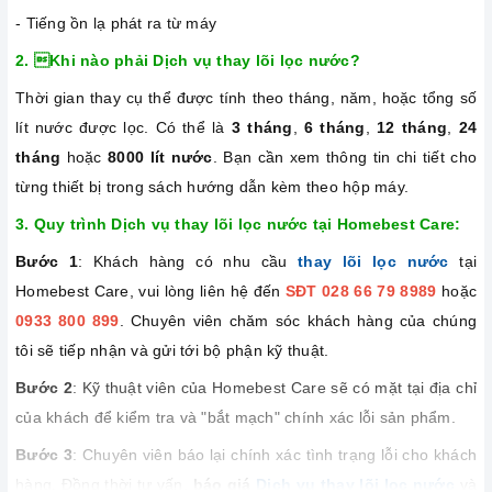
- Tiếng ồn lạ phát ra từ máy
2. Khi nào phải Dịch vụ thay lõi lọc nước?
Thời gian thay cụ thể được tính theo tháng, năm, hoặc tổng số
lít nước được lọc. Có thể là
3 tháng
,
6 tháng
,
12 tháng
,
24
tháng
hoặc
8000 lít nước
. Bạn cần xem thông tin chi tiết cho
từng thiết bị trong sách hướng dẫn kèm theo hộp máy.
3. Quy trình Dịch vụ thay lõi lọc nước tại Homebest Care:
Bước 1
: Khách hàng có nhu cầu
thay lõi
lọc nước
tại
Homebest Care, vui lòng liên hệ đến
SĐT 028 66 79 8989
hoặc
0933 800 899
. Chuyên viên chăm sóc khách hàng của chúng
tôi sẽ tiếp nhận và gửi tới bộ phận kỹ thuật.
Bước 2
: Kỹ thuật viên của Homebest Care sẽ có mặt tại địa chỉ
của khách để kiểm tra và "bắt mạch" chính xác lỗi sản phẩm.
Bước 3
: Chuyên viên báo lại chính xác tình trạng lỗi cho khách
hàng. Đồng thời tư vấn,
báo giá
Dịch vụ thay lõi lọc nước
và