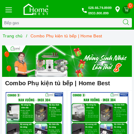
0
028.66.79.8989
0933.800.899
Trang chủ
Combo Phụ kiện tủ bếp | Home Best
Combo Phụ kiện tủ bếp | Home Best