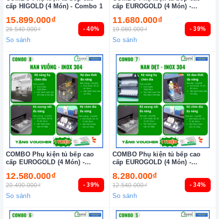
cấp HIGOLD (4 Món) - Combo 1
cấp EUROGOLD (4 Món) -
Combo 9
15.899.000₫
11.680.000₫
- 40%
- 39%
26.540.000₫
19.080.000₫
So sánh
So sánh
COMBO Phụ kiện tủ bếp cao
COMBO Phụ kiện tủ bếp cao
cấp EUROGOLD (4 Món) -
cấp EUROGOLD (4 Món) -
Combo 8
Combo 7
12.580.000₫
8.280.000₫
- 39%
- 34%
20.490.000₫
12.540.000₫
So sánh
So sánh