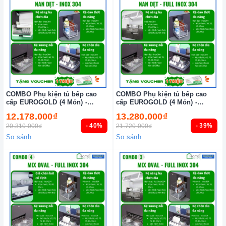
COMBO Phụ kiện tủ bếp cao
COMBO Phụ kiện tủ bếp cao
cấp EUROGOLD (4 Món) -
cấp EUROGOLD (4 Món) -
Combo 6
Combo 5
12.178.000₫
13.280.000₫
- 40%
- 39%
20.310.000₫
21.720.000₫
So sánh
So sánh