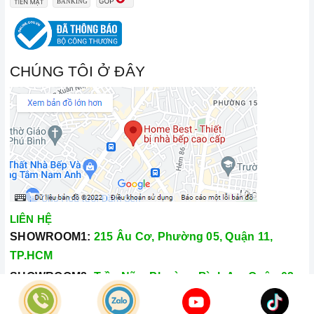
CHÚNG TÔI Ở ĐÂY
LIÊN HỆ
SHOWROOM1:
215 Âu Cơ, Phường 05, Quận 11,
TP.HCM
SHOWROOM2:
Trần Não, Phường Bình An, Quận 02,
TP.HCM