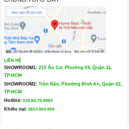
Chất liệu/ màu sắc
nhiệt
Độ ồn tối đa
>35 dB
Kích thước sản phẩm
700mm
Kích thước đường thoát
150 mm
LIÊN HỆ
SHOWROOM1:
215 Âu Cơ, Phường 05, Quận 11,
Điện nguồn
220V
TP.HCM
SHOWROOM2:
Trần Não, Phường Bình An, Quận 02,
TP.HCM
Hotline:
028.66.79.8989
Khiếu nại:
0933.800.899