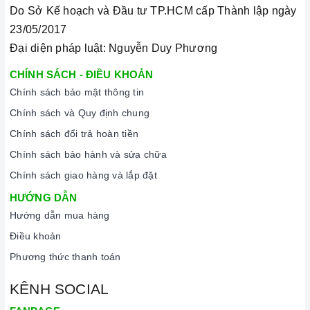
Xem thêm tại đây:
Home Best Care - Trung tâm bảo trì, sửa
Do Sở Kế hoạch và Đầu tư TP.HCM cấp Thành lập ngày
chữa thiết bị nhà bếp cao cấp
23/05/2017
Đại diện pháp luật: Nguyễn Duy Phương
THÔNG SỐ KỸ THUẬT
CHÍNH SÁCH - ĐIỀU KHOẢN
Mã sản phẩm
AB-SMART3
Chính sách bảo mật thông tin
Chính sách và Quy định chung
Xuất xứ
Chính hãng
Chính sách đổi trả hoàn tiền
Chính sách bảo hành và sửa chữa
Loại sản phẩm
Máy hút mùi kính cong
Chính sách giao hàng và lắp đặt
HƯỚNG DẪN
Màu sắc
Xám, mặt kính đen
Hướng dẫn mua hàng
Điều khoản
Bảo hành
2 năm
Phương thức thanh toán
Động cơ
222W
KÊNH SOCIAL