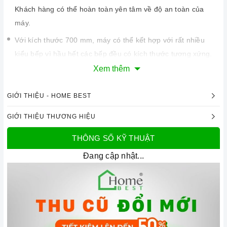
Khách hàng có thể hoàn toàn yên tâm về độ an toàn của
máy.
Với kích thước 700 mm, máy có thể kết hợp với rất nhiều
kiểu bếp vì hầu hết các bếp đều có kích thước tương xứng.
Máy phù hợp với những không gian rộng rãi sẽ tăng thêm vẻ
Xem thêm
sang trọng cho gian bếp của bạn.
GIỚI THIỆU - HOME BEST
GIỚI THIỆU THƯƠNG HIỆU
THÔNG SỐ KỸ THUẬT
Đang cập nhật...