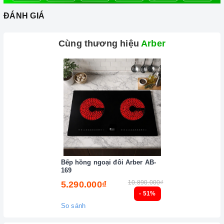
khí trong phòng bếp luôn sạch sẽ. Cách thức này sẽ giúp
ĐÁNH GIÁ
máy có hiệu quả tới 100% và mùi sẽ được đẩy hoàn toàn ra
ngoài trời.
Cùng thương hiệu
Arber
Độ ồn tối đa của máy ở mức thấp rất êm không ảnh hưởng
đến sinh hoạt gia đình bạn. Tổng điện năng tiêu thu điện của
máy khiến bạn phải ngạc nhiên vì 6 đến 7 tiếng đồng hồ hoạt
động của máy mới hết có 1 số điện của bạn.
2. Một số lưu ý khi sử dụng sản phẩm
Đối với những chiếc
máy hút mùi
sử dụng than hoạt tính,
bạn nên thay than từ 6 tháng đến 1 năm một lần để đảm bảo
hiệu quả khử mùi.
Luôn lau chùi máy bằng giẻ mềm, có chất tẩy rửa.
Bếp hồng ngoại đôi Arber AB-
Không sử dụng máy khi nguồn điện chập chờn.
169
10.890.000₫
Để tránh gây hại đến động cơ bên trong máy bạn không nên
5.290.000₫
- 51%
để nước hoặc vật cứng lọt vào trong máy.
So sánh
Đặc biệt để tiết kiệm điện và tăng tuổi thọ cho máy hơn hết
bạn nên sử dụng đúng tốc độ của máy, không nên lạm dụng