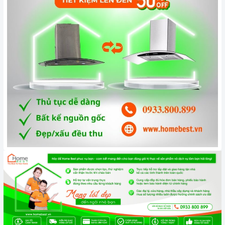
Công nghệ hiện đại
Công suất hút khỏe, Turbin đôi
Máy hút mùi
hoạt động dựa trên nguyên tắc của quạt thông
gió kết hợp với các màng lọc. Máy thường bao gồm các bộ
phận cơ bản như: lớp toa inox bên ngoài, hệ thống dẫn khí,
lưới lọc, quạt hút, đèn chiếu sáng, bảng điều khiển tốc độ
hút.
Hệ thống đèn chiếu sáng Halogen có tác dụng chiếu sáng và
làm cho công việc nấu ăn thêm thuận lợi.
Chức năng an toàn
Máy sử dụng phương pháp hút mùi trực tiếp tức mùi được
đẩy ra ngoài theo đường ống thoát
D120/150
. Đồng thời
chức năng khử mùi bằng than hoạt tính sẽ giúp cho không