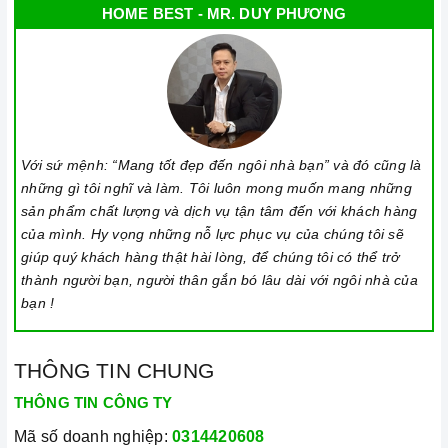
HOME BEST - MR. DUY PHƯƠNG
Vận chuyển lắp đặt nhanh chóng:
Đội ngũ tư vấn viên,
nhân viên và kỹ thuật viên chuyên nghiệp, tận tâm sẽ đồng
hành cùng quý khách trong quá trình mua sắm và sử dụng
sản phẩm.
Với sứ mệnh: “Mang tốt đẹp đến ngôi nhà bạn” và đó cũng là
những gì tôi nghĩ và làm. Tôi luôn mong muốn mang những
sản phẩm chất lượng và dịch vụ tận tâm đến với khách hàng
của mình. Hy vọng những nỗ lực phục vụ của chúng tôi sẽ
giúp quý khách hàng thật hài lòng, để chúng tôi có thể trở
thành người bạn, người thân gắn bó lâu dài với ngôi nhà của
Đến với Home Best, chúng tôi tự hào cung cấp đến khách hàng
bạn !
đa dạng các dòng
máy hút khói ABER
nổi tiếng, cam kết về
chất lượng và nguồn gốc sản phẩm chính hãng. Chúng tôi tự
THÔNG TIN CHUNG
tin mang đến cho quý khách hàng dịch vụ chăm sóc khách
hàng tận tâm và chính sách bảo hành, hậu mãi chuyên nghiệp
THÔNG TIN CÔNG TY
nhất.
Mã số doanh nghiệp:
0314420608