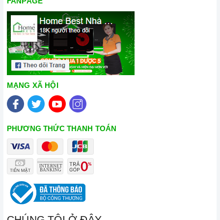
FANPAGE
Công suất hút
1000 m3/h
Chế độ khử mùi bằng
Có
than hoạt tính
Chế độ hút đẩy ra ngoài
Có
MẠNG XÃ HỘI
qua ống thoát
Lưới lọc inox 2 lớp + than
Bộ lọc mỡ
PHƯƠNG THỨC THANH TOÁN
hoạt tính
Đèn chiếu sáng
Led 2 x 1W
Cảm ứng smart vẫy tay, 3
Phím điều khiển
tốc độ
CHÚNG TÔI Ở ĐÂY
Inox, kính chịu lực, chịu