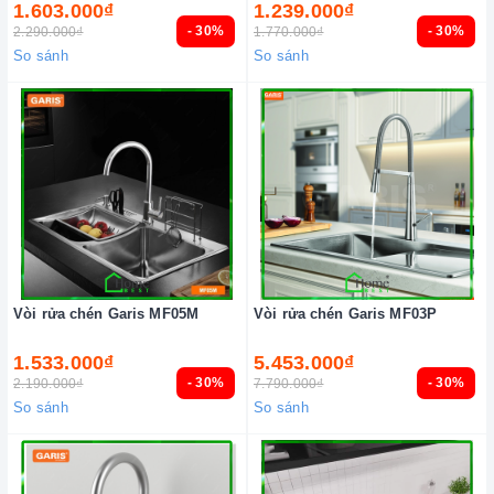
1.603.000₫
1.239.000₫
- 30%
- 30%
2.290.000₫
1.770.000₫
So sánh
So sánh
Vòi rửa chén Garis MF05M
Vòi rửa chén Garis MF03P
1.533.000₫
5.453.000₫
- 30%
- 30%
2.190.000₫
7.790.000₫
So sánh
So sánh