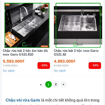
Chậu rửa bát 2 hộc âm bàn đá
Chậu rửa bát 2 hộc inox Garis
inox Garis GS21.81D
GS21.82
5.593.000₫
4.893.000₫
- 30%
- 30%
7.990.000₫
6.990.000₫
So sánh
So sánh
2
»
«
1
Chậu vòi rửa Garis
là một chi tiết không quá lớn trong