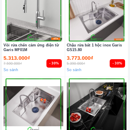
Vòi rửa chén cảm ứng điện từ
Chậu rửa bát 1 hộc inox Garis
Garis MF01M
GS15.80
5.313.000₫
3.773.000₫
- 30%
- 30%
7.590.000₫
5.390.000₫
So sánh
So sánh