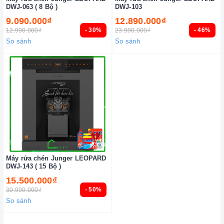
DWJ-063 ( 8 Bộ )
DWJ-103
9.090.000₫
12.890.000₫
- 30%
- 46%
12.990.000₫
23.990.000₫
So sánh
So sánh
Máy rửa chén Junger LEOPARD
DWJ-143 ( 15 Bộ )
15.500.000₫
- 50%
30.990.000₫
So sánh