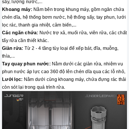
sấy, lượng nước,...
Khoang máy:
Nằm bên trong khung máy, gồm ngăn chứa
chén dĩa, hệ thống bơm nước, hệ thống sấy, tay phun, lưới
lọc rác, thanh gia nhiệt, cảm biến,...
Các ngăn chứa:
Nước trợ xả, muối rửa, viên rửa, các chất
tẩy rửa cần thiết khác.
Giàn rửa:
Từ 2 - 4 tầng tùy loại để xếp bát, đĩa, muỗng,
thìa,...
Tay quay phun nước:
Nằm dưới các giàn rửa, nhiệm vụ
phun nước áp lực cao 360 độ lên chén dĩa qua các lỗ nhỏ,
Lưới lọc:
Nằm dưới cùng khoang máy, chứa đựng rác thải
còn sót lại trong quá trình rửa.