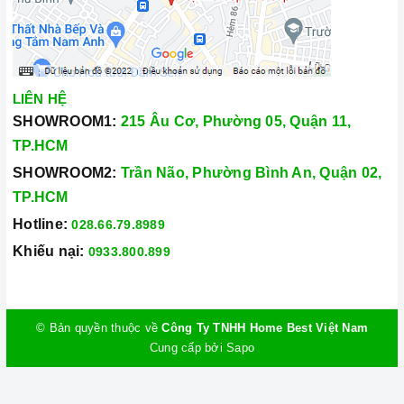
LIÊN HỆ
SHOWROOM1:
215 Âu Cơ, Phường 05, Quận 11,
TP.HCM
SHOWROOM2:
Trần Não, Phường Bình An, Quận 02,
TP.HCM
Hotline:
028.66.79.8989
Khiếu nại:
0933.800.899
© Bản quyền thuộc về
Công Ty TNHH Home Best Việt Nam
Cung cấp bởi
Sapo