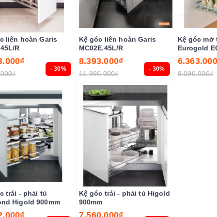
c liên hoàn Garis
Kệ góc liên hoàn Garis
Kệ góc mở 
45L/R
MC02E.45L/R
Eurogold E
3.000₫
8.393.000₫
6.363.00
- 30%
- 30%
.000₫
11.990.000₫
9.090.000₫
 trái - phải tủ
Kệ góc trái - phải tủ Higold
ond Higold 900mm
900mm
2.000₫
7.560.000₫