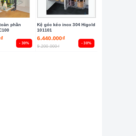
toàn phần
Kệ góc kéo inox 304 Higold
C100
101101
0₫
6.440.000₫
- 30%
- 30%
9.200.000₫