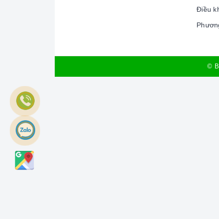
Điều k
Phương
© B