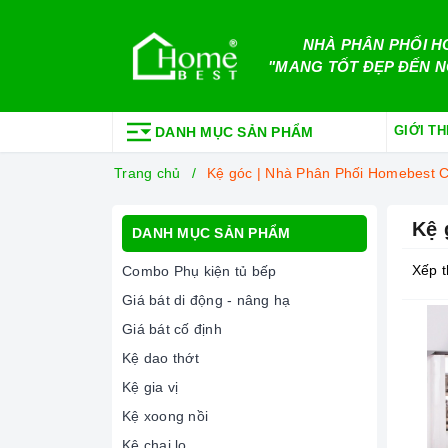
NHÀ PHÂN PHỐI H
"MANG TỐT ĐẸP ĐẾN N
GIỚI TH
DANH MỤC SẢN PHẨM
Trang chủ
Kệ góc | Nhà Phân Phối Homebest 
Kệ 
DANH MỤC SẢN PHẨM
Xếp t
Combo Phụ kiện tủ bếp
Giá bát di động - nâng hạ
Giá bát cố định
Kệ dao thớt
Kệ gia vị
Kệ xoong nồi
Kệ chai lọ