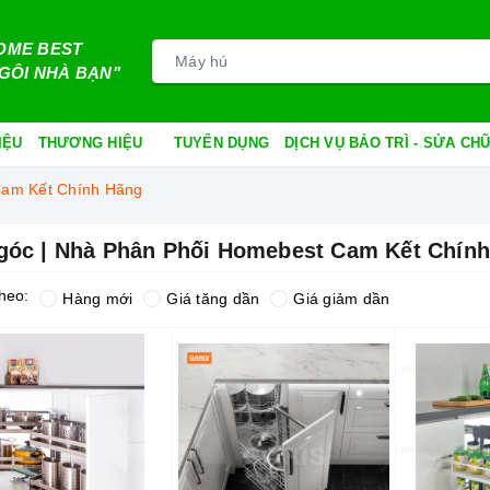
OME BEST
GÔI NHÀ BẠN"
IỆU
THƯƠNG HIỆU
TUYỂN DỤNG
DỊCH VỤ BẢO TRÌ - SỬA C
Cam Kết Chính Hãng
góc | Nhà Phân Phối Homebest Cam Kết Chín
heo:
Hàng mới
Giá tăng dần
Giá giảm dần