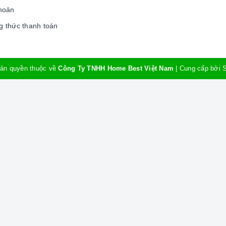
hoản
 thức thanh toán
ản quyền thuộc về
Công Ty TNHH Home Best Việt Nam
|
Cung cấp bởi