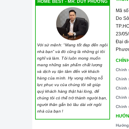
HOME BEST - MR. DUY PHƯƠNG
Mã số
Do Sở
TP.HC
23/05
Đại d
Với sứ mệnh: “Mang tốt đẹp đến ngôi
Phươ
nhà bạn” và đó cũng là những gì tôi
nghĩ và làm. Tôi luôn mong muốn
CHÍNH
mang những sản phẩm chất lượng
Chính 
và dịch vụ tận tâm đến với khách
hàng của mình. Hy vọng những nỗ
Chính 
lực phục vụ của chúng tôi sẽ giúp
Chính 
quý khách hàng thật hài lòng, để
Chính 
chúng tôi có thể trở thành người bạn,
người thân gắn bó lâu dài với ngôi
Chính 
nhà của bạn !
HƯỚN
Hướng