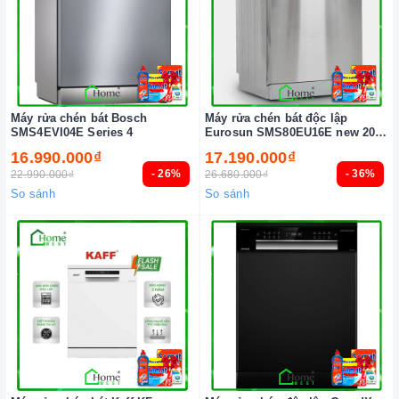
Máy rửa chén bát Bosch
Máy rửa chén bát độc lập
SMS4EVI04E Series 4
Eurosun SMS80EU16E new 2024
tự động hé cửa
16.990.000₫
17.190.000₫
- 26%
- 36%
22.990.000₫
26.680.000₫
So sánh
So sánh