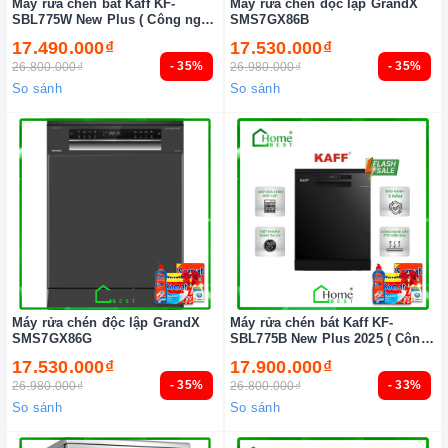
Máy rửa chén bát Kaff KF-
Máy rửa chén độc lập GrandX
SBL775W New Plus ( Công nghệ
SMS7GX86B
sấy PTC ) 2024
17.490.000₫
17.530.000₫
- 35%
- 35%
26.800.000₫
26.980.000₫
So sánh
So sánh
Máy rửa chén độc lập GrandX
Máy rửa chén bát Kaff KF-
SMS7GX86G
SBL775B New Plus 2025 ( Công
nghệ sấy PTC )
17.530.000₫
17.900.000₫
- 35%
- 33%
26.980.000₫
26.800.000₫
So sánh
So sánh