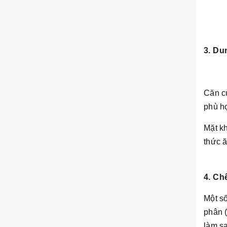
3. Du
Căn c
phù h
Mặt kh
thức ă
4. Ch
Một số
phân (
làm sạ