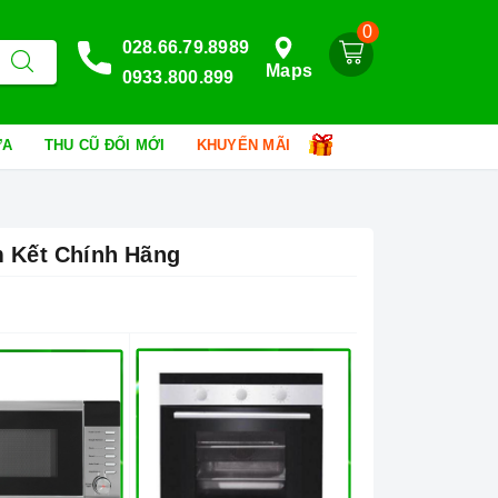
0
028.66.79.8989
Maps
0933.800.899
HỮA
THU CŨ ĐỔI MỚI
KHUYẾN MÃI
m Kết Chính Hãng