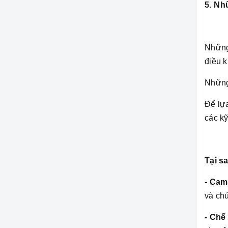
5. Nh
Những 
điều 
Những 
Để lự
các kỹ
Tại s
- Cam
và chứ
- Chế