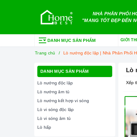
NHÀ PHÂN PHỐI H
"MANG TỐT ĐẸP ĐẾN N
GIỚI TH
DANH MỤC SẢN PHẨM
Trang chủ
Lò nướng độc lập | Nhà Phân Phối
Lò 
DANH MỤC SẢN PHẨM
Xếp t
Lò nướng độc lập
Lò nướng âm tủ
Lò nướng kết hợp vi sóng
Lò vi sóng độc lập
Lò vi sóng âm tủ
Lò hấp