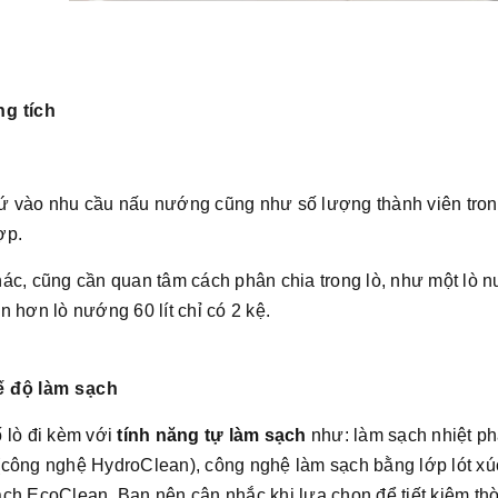
ng tích
ứ vào nhu cầu nấu nướng cũng như số lượng thành viên trong 
ợp.
ác, cũng cần quan tâm cách phân chia trong lò, như một lò n
n hơn lò nướng 60 lít chỉ có 2 kệ.
ế độ làm sạch
 lò đi kèm với
tính năng tự làm sạch
như: làm sạch nhiệt ph
công nghệ HydroClean), công nghệ làm sạch bằng lớp lót xúc
ch EcoClean. Bạn nên cân nhắc khi lựa chọn để tiết kiệm thời