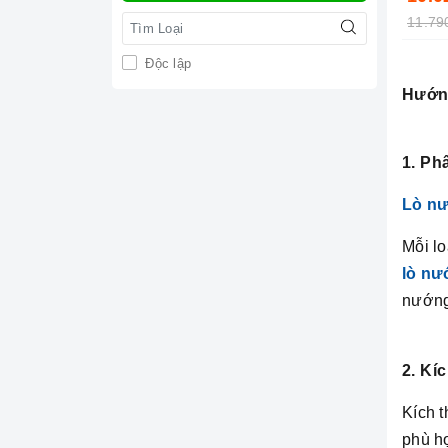
11.79
Độc lập
Hướng
1. Ph
Lò nư
Mỗi l
lò nư
nướng
2. Kí
Kích t
phù h