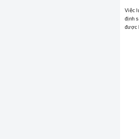
Việc 
định s
được 