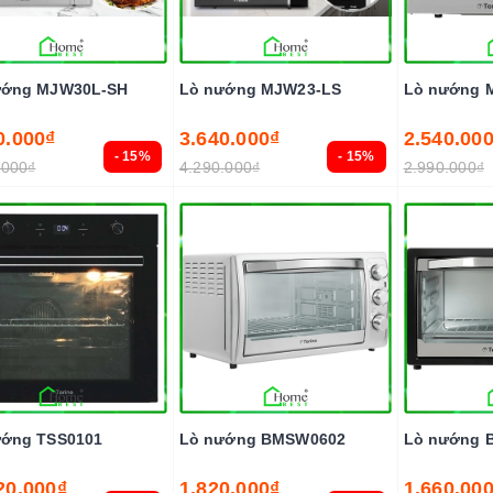
ướng MJW30L-SH
Lò nướng MJW23-LS
Lò nướng 
0.000₫
3.640.000₫
2.540.00
- 15%
- 15%
.000₫
4.290.000₫
2.990.000₫
ướng TSS0101
Lò nướng BMSW0602
Lò nướng 
20.000₫
1.820.000₫
1.660.00