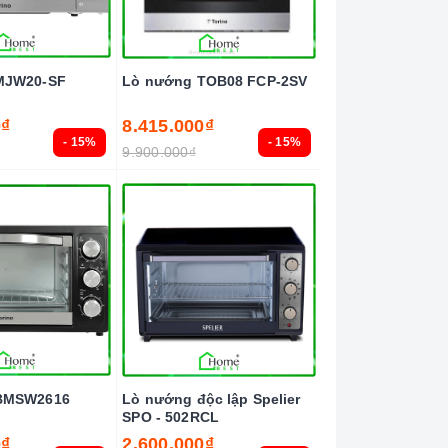
MJW20-SF
Lò nướng TOB08 FCP-2SV
0₫
8.415.000₫
- 15%
- 15%
9.900.000₫
BMSW2616
Lò nướng độc lập Spelier
SPO - 502RCL
0₫
2.600.000₫