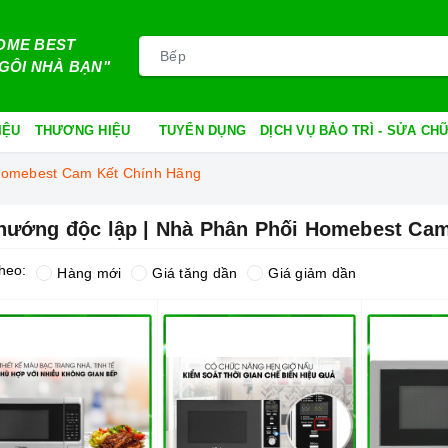
OME BEST
GÔI NHÀ BẠN"
IỆU
THƯƠNG HIỆU
TUYỂN DỤNG
DỊCH VỤ BẢO TRÌ - SỬA C
 Homebest Cam Kết Chính Hãng
nướng độc lập | Nhà Phân Phối Homebest Ca
heo:
Hàng mới
Giá tăng dần
Giá giảm dần