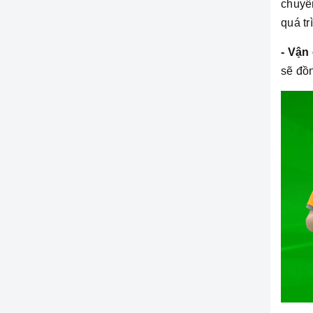
chuyên
quá t
- Vận
sẽ đồ