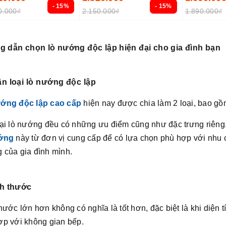
- 15%
- 15%
0.000₫
2.150.000₫
1.890.000₫
 dẫn chọn lò nướng độc lập hiện đại cho gia đình bạn
ân loại lò nướng độc lập
ớng độc lập cao cấp
hiện nay được chia làm 2 loại, bao gồ
oại lò nướng đều có những ưu điểm cũng như đặc trưng riêng.
ớng
này từ đơn vị cung cấp để có lựa chọn phù hợp với nhu c
 của gia đình mình.
ch thước
hước lớn hơn không có nghĩa là tốt hơn, đặc biệt là khi diện
ợp với không gian bếp.