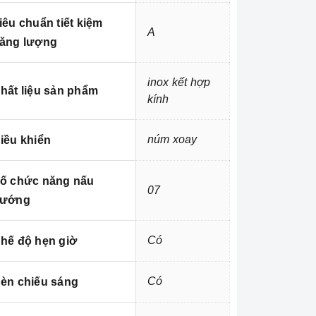
iêu chuẩn tiết kiệm
A
ăng lượng
inox kết hợp
hất liệu sản phẩm
kính
núm xoay
iều khiển
ố chức năng nấu
07
ướng
Có
hế độ hẹn giờ
Có
èn chiếu sáng