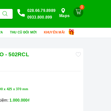
0
028.66.79.8989
Maps
0933.800.899
HỮA
THU CŨ ĐỔI MỚI
KHUYẾN MÃI
PO - 502RCL
p
00 x 425 x 370 mm
 kiệm:
1.000.000₫