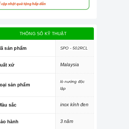
THÔNG SỐ KỸ THUẬT
ã sản phẩm
SPO - 502RCL
Malaysia
uất xứ
lò nướng độc
oại sản phẩm
lập
inox kính đen
àu sắc
3 năm
ảo hành