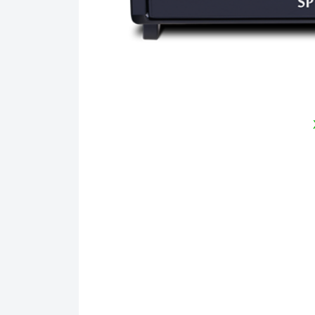
Ả
1. Kiểu dáng và điểm nhấn không gian
Lò nướ
thi
Lò nướng độc lập Spelier SPO - 502RCL
có thể nướng mặt trên và dưới, đèn chiếu s
trên và 02 thanh nhiệt lửa dưới sẽ phân bố 
chóng tăng về nhiệt độ giúp tiết kiệm điện.
đẹp
Lò nướng độc lập Spelier SPO - 502RCL
tĩnh điện trang nhã, hiện đại. Đặc biệt cửa kí