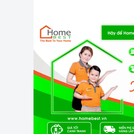
kiệm điện năng tiêu thụ và dễ dàng quan sá
vỉ nướng, xiên nướng trong lò giúp bạn dễ 
2. Các chức năng, hệ thống trên
Lò nướng độc
có c
Lò nướng độc lập Spelier SPO - 502RCL
lên đến 230ºc giúp món ăn được chính đều, 
năng hẹn giờ 0-120 phút giúp công việc nấu n
có d
Lò nướng độc lập Spelier SPO - 502RCL
lớn và nướng được nhiều món trong cùng 1 l
tự làm sạch thông minh bằng phương pháp nh
Với những ưu điểm nổi bật như trên thì
Lò
trong những người bạn đồng hành thân thiết
gian bếp của mỗi gia đình hiện nay, nhất là
những người nội trợ vừa phải làm nhiều côn