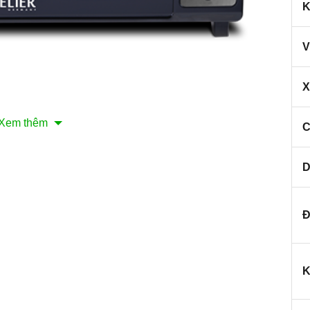
K
V
X
Xem thêm
C
nh minh họa
D
ng độc lập Spelier SPO - 502RCL
ết kế độc lập với 07 chế độ nướng khác nhau giúp bạn
Đ
áng bên trong tiện lợi.
Lò
còn có 02 thanh nhiệt lửa
nhiệt đều khắp thức ăn cần rã đông, làm thức ăn nhanh
K
 sang trọng với mặt kính viền Inox màu đen bóng sơn
nh trong suốt dày 3 lớp chịu lực và cách nhiệt, giúp tiết