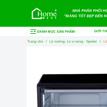
NHÀ PHÂN PHỐI H
"MANG TỐT ĐẸP ĐẾN N
GIỚI TH
DANH MỤC SẢN PHẨM
Trang chủ
Lò nướng, Lò vi sóng - Spelier
Lò