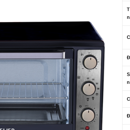
T
n
C
Đ
S
n
C
Đ