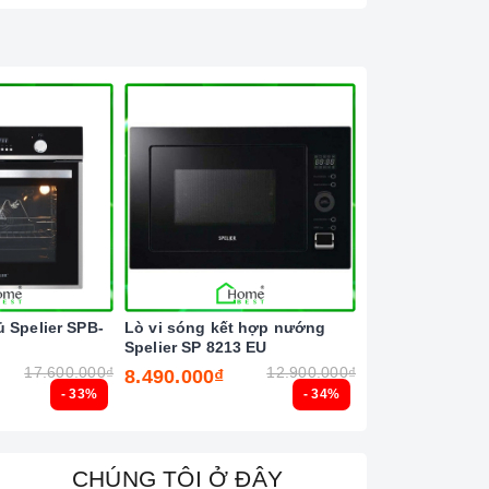
 Spelier SPB-
Lò vi sóng kết hợp nướng
Lò vi sóng kết
Spelier SP 8213 EU
Spelier SP 8206
17.600.000₫
12.900.000₫
8.490.000₫
7.640.000₫
- 33%
- 34%
CHÚNG TÔI Ở ĐÂY