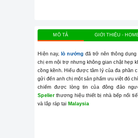
MÔ TẢ
GIỚI THIỆU - HOM
Hiện nay,
lò nướng
đã trở nên thông dụng 
chị em nội trợ nhưng không gian chật hẹp 
cồng kềnh. Hiểu được tâm lý của đa phần c
gửi đến anh chị một sản phẩm ưu việt đó ch
chiếm được lòng tin của đông đảo ngư
Spelier
thương hiệu thiết bị nhà bếp nổi ti
và lắp ráp tại
Malaysia