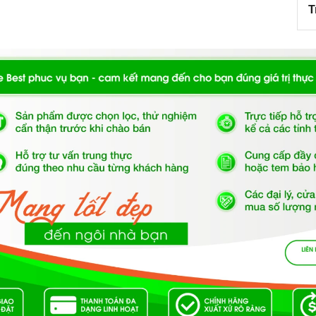
T
t thực phẩm bên trong. Đèn chiếu sáng, khay chứa mỡ,
dàng chế biến những món ăn ngon nhất.
 lập Spelier SPO - 502RCL
hức năng nướng xiên gà quay, nhiệt độ tối đa trong lò
nhanh và đảm bảo. Ngoài ra lò còn trang bị thêm chức
ướng trở thên thuận tiện và tiết kiệm thời gian tối đa.
ung tích
51L
cho phép nướng thực phẩm với số lượng
úc, tiết kiệm điện theo tiêu chuẩn Châu Âu. Hệ thống
iệt phân giúp vệ sinh đơn giản và hiệu quả.
xứng đáng là một
 nướng độc lập Spelier SPO - 502RCL
 nhất của người nội trợ, là vật dụng không thể trong
 trong cuộc sống đầy năng động và luôn bận rộn đối với
g việc lại còn chăm sóc cho bữa ăn của gia đình mình.