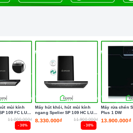
hút mùi kính
Máy hút khói, hút mùi kính
Máy rửa chén S
 SP 109 FC LUX
ngang Spelier SP 109 HC LUX
Plus 1 DW
ảm ứng vẫy tay
( Điều khiển cảm ứng vẫy tay
11.000.000₫
11.900.000₫
8.330.000₫
13.900.000₫
)
- 30%
- 30%