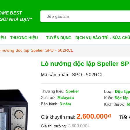
OME BEST
GÔI NHÀ BẠN"
IỆU
THƯƠNG HIỆU
TUYỂN DỤNG
DỊCH VỤ BẢO TRÌ - SỬA C
 nướng độc lập Spelier SPO - 502RCL
Lò nướng độc lập Spelier S
Mã sản phẩm:
SPO - 502RCL
Thương hiệu:
Spelier
Loại:
Độc lậ
Xuất xứ:
Malaysia
Kiểu:
Độc lập
Bảo hành:
3 năm
Kích thước:
6
2.600.000₫
Giá khuyến mại:
Tiết
3.600.000₫
Giá thị trường: