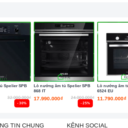
nh minh họa
ủ Spelier SPB
Lò nướng âm tủ Spelier SPB
Lò nướng âm tủ
868 IT
6524 EU
32.000.000₫
24.000.000₫
17.990.000₫
11.790.000₫
- 30%
- 25%
NG TIN CHUNG
KÊNH SOCIAL