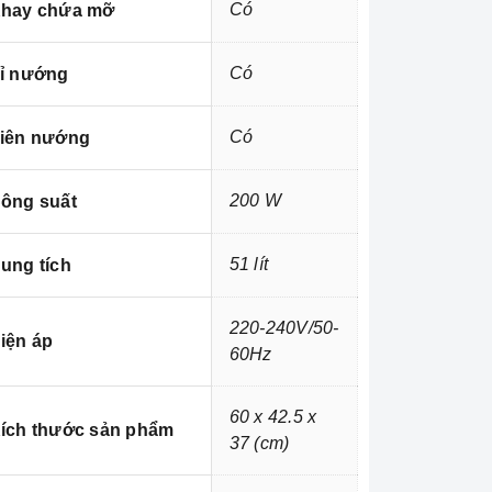
Có
hay chứa mỡ
Có
ỉ nướng
Có
iên nướng
200 W
ông suất
51 lít
ung tích
220-240V/50-
iện áp
60Hz
60 x 42.5 x
ích thước sản phẩm
37 (cm)