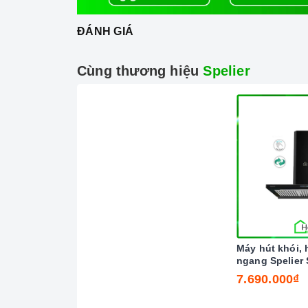
ĐÁNH GIÁ
Cùng thương hiệu
Spelier
Máy hút khói, 
ngang Spelier
( Điều khiển c
7.690.000₫
)