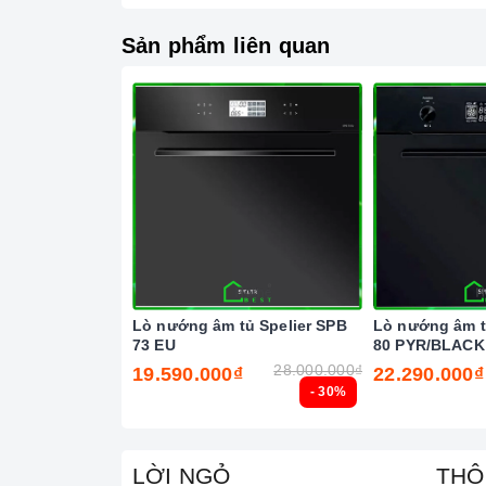
Ả
Sản phẩm liên quan
Lò nướng âm tủ Spelier SPB
Lò nướng âm t
73 EU
80 PYR/BLACK
28.000.000₫
19.590.000₫
22.290.000₫
- 30%
LỜI NGỎ
THÔ