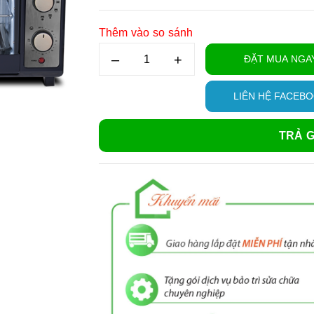
Thêm vào so sánh
–
+
ĐẶT MUA NGA
LIÊN HỆ FACEB
TRẢ G