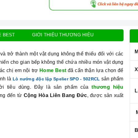
E BEST
GIỚI THIỆU THƯƠNG HIỆU
M
và trở thành một vật dụng không thể thiếu đối với các
khiến cho gian bếp không thể chứa nhiều món vật dụng
X
ác chị em nội trợ
Home Best
đã cẩn thận lựa chọn để
ính là
sản phẩm
Lò nướng độc lập Spelier SPO - 502RCL
ời tiêu dùng. Đây là sản phẩm của
thương hiệu
L
ếng đến từ
Cộng Hòa Liên Bang Đức
, được sản xuất
M
B