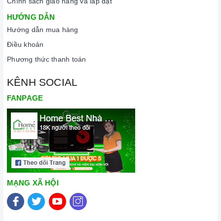
Chính sách giao hàng và lắp đặt
trên
kính ceramic
giúp cho các nhà thiết kế có thể sáng tạo
HƯỚNG DẪN
và tùy chỉnh theo phong cách nội thất của nhà hàng, khách
Hướng dẫn mua hàng
sạn hoặc ngôi nhà.
Điều khoản
Phương thức thanh toán
KÊNH SOCIAL
FANPAGE
MẠNG XÃ HỘI
Mặt kính Ceramic cao cấp
Hiện nay, có 2 thương hiệu nổi tiếng sản xuất ra mặt