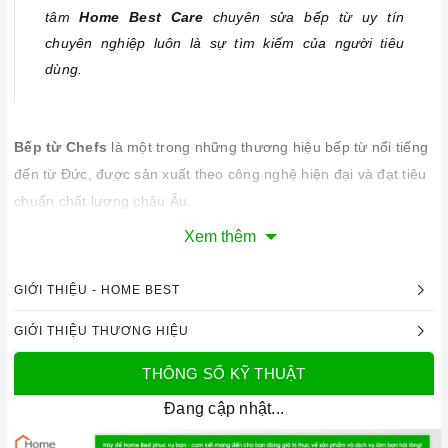
tâm
Home Best Care
chuyên sửa bếp từ uy tín
chuyên nghiệp luôn là sự tìm kiếm của người tiêu
dùng.
Bếp từ Chefs
là một trong những thương hiệu bếp từ nổi tiếng
đến từ Đức, được sản xuất theo công nghệ hiện đại và đạt tiêu
chuẩn chất lượng châu Âu.
Tuy nhiên, nếu trong quá trình sử dụng gặp phải sự cố liên
Xem thêm
quan đến mặt kính bếp từ, bạn không cần lo lắng, vì có thể
thay mặt kính bếp từ
Chefs
với giá hợp lý và quy trình thay
GIỚI THIỆU - HOME BEST
kính chuyên nghiệp tại
Home Best Care
- đơn vị chuyên cung
GIỚI THIỆU THƯƠNG HIỆU
cấp dịch vụ thay mặt kính bếp từ tại nhà, chuyên nghiệp và an
toàn đến quý khách hàng.
THÔNG SỐ KỸ THUẬT
Đang cập nhật...