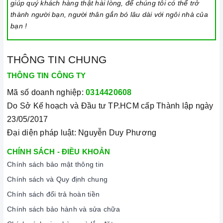
giúp quý khách hàng thật hài lòng, để chúng tôi có thể trở
thành người bạn, người thân gắn bó lâu dài với ngôi nhà của
Bo viền mặt kính Ceramic
bạn !
Cấu trúc:
Kính Ceramic
bao gồm nhiều lớp kính được xếp chồng lên
THÔNG TIN CHUNG
nhau.
THÔNG TIN CÔNG TY
Các lớp kính được liên kết với nhau bởi những lớp keo đặc
Mã số doanh nghiệp:
0314420608
biệt để tạo nên một mặt kính thống nhất và cứng nhất.
Do Sở Kế hoạch và Đầu tư TP.HCM cấp Thành lập ngày
Độ dày của
kính Ceramic
thường đạt từ 4-6 mm.
23/05/2017
Đặc tính:
Đại diện pháp luật: Nguyễn Duy Phương
Chịu được nhiệt độ cao lên đến 800 độ C mà không gây ra
CHÍNH SÁCH - ĐIỀU KHOẢN
bất kỳ hư hỏng, nứt vỡ, hay biến dạng trong quá trình sử
Chính sách bảo mật thông tin
dụng.
Chính sách và Quy định chung
Độ cứng cao và lớn hơn so với các loại kính khác, giúp tăng
Chính sách đổi trả hoàn tiền
khả năng chịu lực và chống va đập khi sử dụng.
Chính sách bảo hành và sửa chữa
Linh hoạt trong thiết kế: Khả năng tạo màu sắc khác nhau