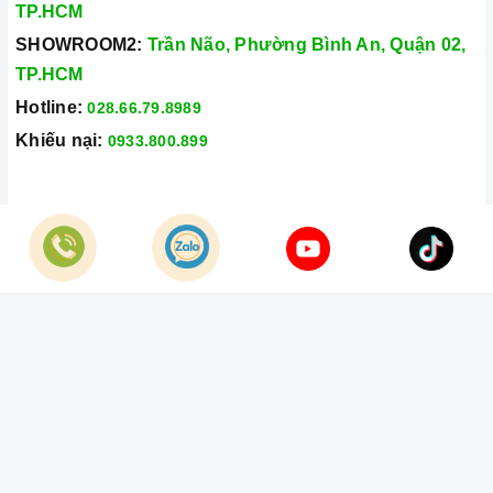
TP.HCM
SHOWROOM2:
Trần Não, Phường Bình An, Quận 02,
TP.HCM
Hotline:
028.66.79.8989
Khiếu nại:
0933.800.899
© Bản quyền thuộc về
Công Ty TNHH Home Best Việt Nam
Cung cấp bởi
Sapo
Hình ảnh kỹ thuật viên thay kính mặt bếp