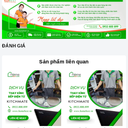
ĐÁNH GIÁ
Sản phẩm liên quan
Hình ảnh kỹ thuật viên thay kính mặt bếp
Mặt kính mà bếp từ Chefs sử dụng
1. Kính Ceramic là gì?