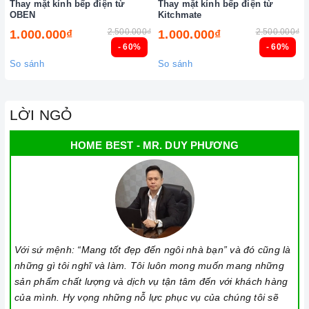
Thay mặt kính bếp điện từ
Thay mặt kính bếp điện từ
OBEN
Kitchmate
Kính Ceramic
là loại kính có cấu trúc đặc biệt, được sản xuất
2.500.000₫
2.500.000₫
1.000.000₫
1.000.000₫
bằng cách nung chảy các hạt khoáng chất tự nhiên đến từ đất
- 60%
- 60%
sét, thạch anh, vôi và các phụ gia khác ở nhiệt độ rất cao. Đây
So sánh
So sánh
là một vật liệu rất bền và chịu được biến động nhiệt cao mà
không gây ra những hư hỏng hay nứt vỡ, cũng như rất dễ dàng
LỜI NGỎ
vệ sinh và bảo trì. Dưới đây là mô tả về cấu trúc và đặc tính
của
kính Ceramic
.
HOME BEST - MR. DUY PHƯƠNG
Với sứ mệnh: “Mang tốt đẹp đến ngôi nhà bạn” và đó cũng là
những gì tôi nghĩ và làm. Tôi luôn mong muốn mang những
sản phẩm chất lượng và dịch vụ tận tâm đến với khách hàng
của mình. Hy vọng những nỗ lực phục vụ của chúng tôi sẽ