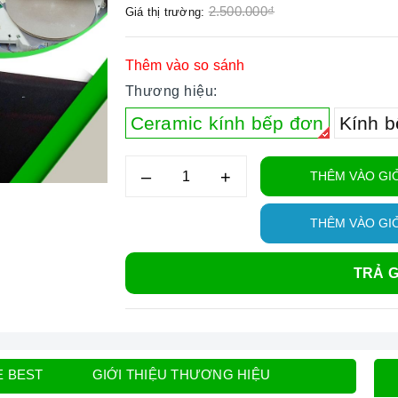
2.500.000₫
Giá thị trường:
Thêm vào so sánh
Thương hiệu:
Ceramic kính bếp đơn
Kính b
–
+
THÊM VÀO GI
THÊM VÀO GI
TRẢ G
E BEST
GIỚI THIỆU THƯƠNG HIỆU