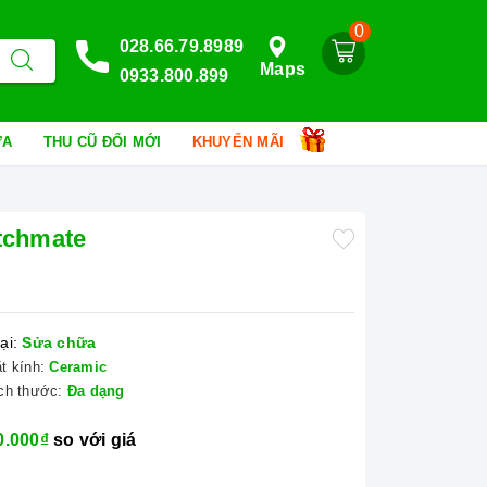
0
028.66.79.8989
Maps
0933.800.899
HỮA
THU CŨ ĐỔI MỚI
KHUYẾN MÃI
itchmate
ại:
Sửa chữa
t kính:
Ceramic
ch thước:
Đa dạng
0.000₫
so với giá