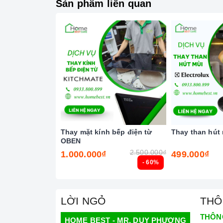
Sản phẩm liên quan
Thay mặt kính bếp điện từ
Thay than hút 
OBEN
2.500.000₫
1.000.000₫
499.000₫
- 60%
LỜI NGỎ
THÔ
Bo viề
THÔN
HOME BEST - MR. DUY PHƯƠNG