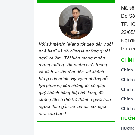
Cấu trúc:
Mã số
Kính Ceramic
bao gồm nhiều lớp kính được x
Do Sở
TP.HC
Các lớp kính được liên kết với nhau bởi những
23/05
nhất.
Đại d
Với sứ mệnh: “Mang tốt đẹp đến ngôi
Độ dày của
kính Ceramic
thường đạt từ 4-6 m
Phươ
nhà bạn” và đó cũng là những gì tôi
Đặc tính:
nghĩ và làm. Tôi luôn mong muốn
CHÍNH
mang những sản phẩm chất lượng
Chịu được nhiệt độ cao lên đến 800 độ C mà kh
Chính 
và dịch vụ tận tâm đến với khách
trình sử dụng.
hàng của mình. Hy vọng những nỗ
Chính 
Độ cứng cao và lớn hơn so với các loại kính kh
lực phục vụ của chúng tôi sẽ giúp
Chính 
dụng.
quý khách hàng thật hài lòng, để
Chính 
chúng tôi có thể trở thành người bạn,
Linh hoạt trong thiết kế: Khả năng tạo màu sắ
người thân gắn bó lâu dài với ngôi
Chính 
thể sáng tạo và tùy chỉnh theo phong cách nội
nhà của bạn !
HƯỚN
Hướng