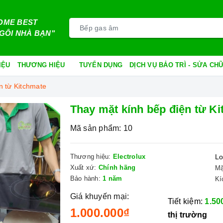
OME BEST
GÔI NHÀ BẠN"
IỆU
THƯƠNG HIỆU
TUYỂN DỤNG
DỊCH VỤ BẢO TRÌ - SỬA C
n từ Kitchmate
Thay mặt kính bếp điện từ K
Mã sản phẩm:
10
Thương hiệu:
Electrolux
Lo
Xuất xứ:
Chính hãng
Mặ
Bảo hành:
1 năm
Kí
Giá khuyến mại:
Tiết kiệm:
1.50
1.000.000₫
thị trường