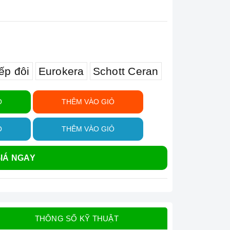
ếp đôi
Eurokera
Schott Ceran
Ỏ
THÊM VÀO GIỎ
Ỏ
THÊM VÀO GIỎ
IÁ NGAY
THÔNG SỐ KỸ THUẬT