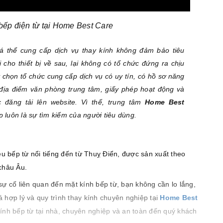
bếp điện từ tại Home Best Care
 cá thể cung cấp dịch vụ thay kính không đảm bảo tiêu
 cho thiết bị về sau, lại không có tổ chức đứng ra chịu
 chọn tổ chức cung cấp dịch vụ có uy tín, có hồ sơ năng
 địa điểm văn phòng trung tâm, giấy phép hoạt động và
 đăng tải lên website. Vì thế, trung tâm
Home Best
 luôn là sự tìm kiếm của người tiêu dùng.
u bếp từ nổi tiếng đến từ Thuỵ Điển, được sản xuất theo
châu Âu.
sự cố liên quan đến mặt kính bếp từ, bạn không cần lo lắng,
á hợp lý và quy trình thay kính chuyên nghiệp tại
Home Best
ính bếp từ tại nhà, chuyên nghiệp và an toàn đến quý khách