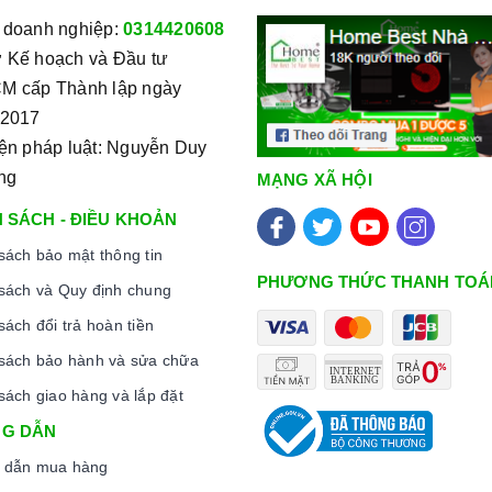
 doanh nghiệp:
0314420608
ếp chồng lên nhau.
 Kế hoạch và Đầu tư
M cấp Thành lập ngày
 lớp keo đặc biệt để tạo nên một mặt kính thống nhất và cứng
/2017
iện pháp luật: Nguyễn Duy
m.
ng
MẠNG XÃ HỘI
 SÁCH - ĐIỀU KHOẢN
ông gây ra bất kỳ hư hỏng, nứt vỡ, hay biến dạng trong quá
sách bảo mật thông tin
PHƯƠNG THỨC THANH TOÁ
sách và Quy định chung
ác, giúp tăng khả năng chịu lực và chống va đập khi sử
sách đổi trả hoàn tiền
sách bảo hành và sửa chữa
c khác nhau trên
kính ceramic
giúp cho các nhà thiết kế có
sách giao hàng và lắp đặt
 thất của nhà hàng, khách sạn hoặc ngôi nhà.
G DẪN
 dẫn mua hàng