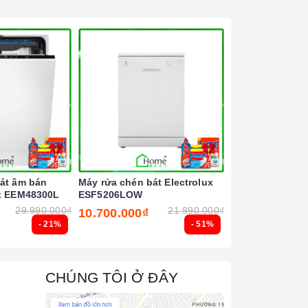
át âm bán
Máy rửa chén bát Electrolux
Máy rửa chén bá
ux EEM48300L
ESF5206LOW
ESF8730ROX
29.990.000₫
21.990.000₫
10.700.000₫
39.490.000₫
- 21%
- 51%
CHÚNG TÔI Ở ĐÂY