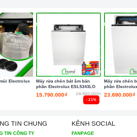
mùi Electrolux
Máy rửa chén bát âm bán
Máy rửa chén b
phần Electrolux ESL5343LO
phần Electrol
19.990.000₫
15.790.000₫
23.690.000₫
- 21%
NG TIN CHUNG
KÊNH SOCIAL
n mặt kính Ceramic
G TIN CÔNG TY
FANPAGE