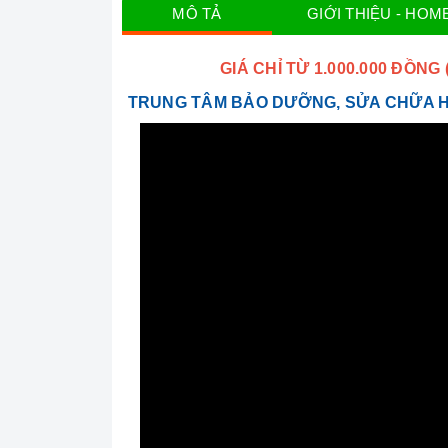
MÔ TẢ
GIỚI THIỆU - HOM
GIÁ CHỈ TỪ 1.000.000 ĐỒN
TRUNG TÂM BẢO DƯỠNG, SỬA CHỮA 