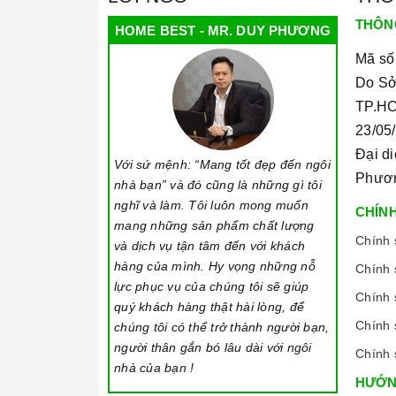
Bo viề
THÔN
HOME BEST - MR. DUY PHƯƠNG
Cấu trúc:
Mã số
Kính Ceramic
bao gồm nhiều lớp kính được x
Do Sở
TP.HC
Các lớp kính được liên kết với nhau bởi những
23/05
nhất.
Đại d
Với sứ mệnh: “Mang tốt đẹp đến ngôi
Độ dày của
kính Ceramic
thường đạt từ 4-6 m
Phươ
nhà bạn” và đó cũng là những gì tôi
Đặc tính:
nghĩ và làm. Tôi luôn mong muốn
CHÍNH
mang những sản phẩm chất lượng
Chịu được nhiệt độ cao lên đến 800 độ C mà kh
Chính 
và dịch vụ tận tâm đến với khách
trình sử dụng.
hàng của mình. Hy vọng những nỗ
Chính 
Độ cứng cao và lớn hơn so với các loại kính kh
lực phục vụ của chúng tôi sẽ giúp
Chính 
dụng.
quý khách hàng thật hài lòng, để
Chính 
chúng tôi có thể trở thành người bạn,
Linh hoạt trong thiết kế: Khả năng tạo màu sắ
người thân gắn bó lâu dài với ngôi
Chính 
thể sáng tạo và tùy chỉnh theo phong cách nội
nhà của bạn !
HƯỚN