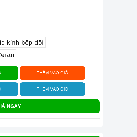
c kính bếp đôi
Ceran
Ỏ
THÊM VÀO GIỎ
Ỏ
THÊM VÀO GIỎ
IÁ NGAY