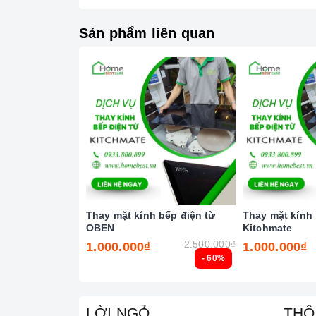
trì. Dưới đây là mô tả về cấu trúc và đặc tính của
Sản phẩm liên quan
Thay mặt kính bếp điện từ
Thay mặt kính 
OBEN
Kitchmate
2.500.000₫
1.000.000₫
1.000.000₫
- 60%
LỜI NGỎ
THÔ