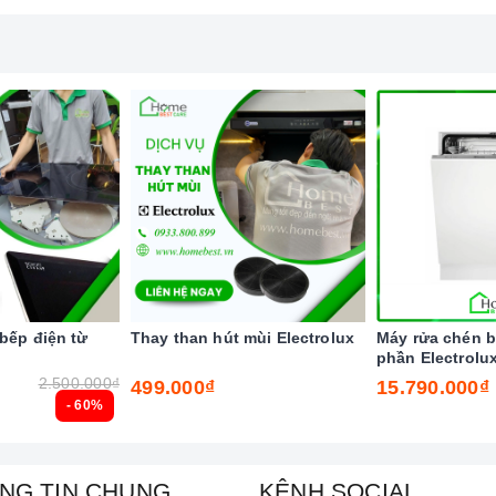
kính Ceramic
.
bếp điện từ
Thay than hút mùi Electrolux
Máy rửa chén b
phần Electrol
2.500.000₫
499.000₫
15.790.000₫
- 60%
NG TIN CHUNG
KÊNH SOCIAL