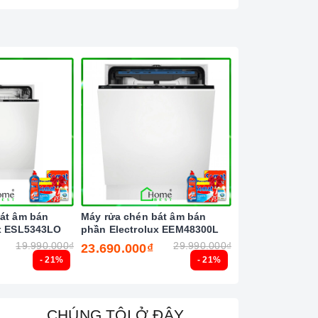
át âm bán
Máy rửa chén bát âm bán
Máy rửa chén bá
ux ESL5343LO
phần Electrolux EEM48300L
ESF5206LOW
19.990.000₫
29.990.000₫
23.690.000₫
10.700.000₫
- 21%
- 21%
CHÚNG TÔI Ở ĐÂY