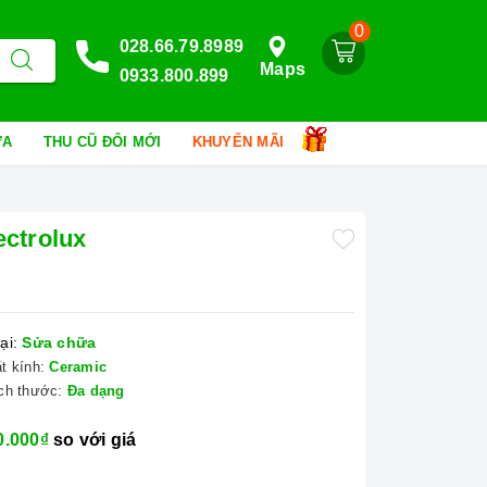
0
028.66.79.8989
Maps
0933.800.899
HỮA
THU CŨ ĐỔI MỚI
KHUYẾN MÃI
ectrolux
ại:
Sửa chữa
t kính:
Ceramic
ch thước:
Đa dạng
0.000₫
so với giá