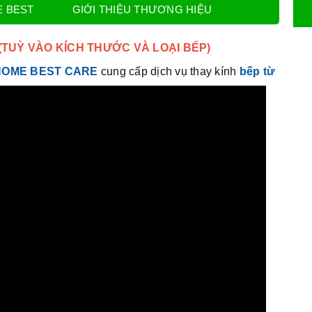
E BEST
GIỚI THIỆU THƯƠNG HIỆU
G (TUỲ VÀO KÍCH THƯỚC VÀ LOẠI BẾP)
HOME BEST CARE
cung cấp dịch vụ thay kính
bếp từ