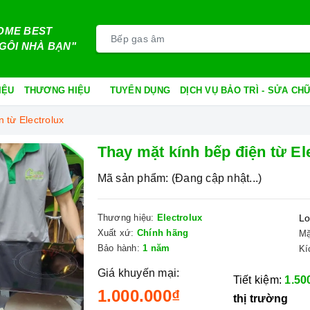
OME BEST
GÔI NHÀ BẠN"
IỆU
THƯƠNG HIỆU
TUYỂN DỤNG
DỊCH VỤ BẢO TRÌ - SỬA C
 từ Electrolux
Thay mặt kính bếp điện từ El
Mã sản phẩm:
(Đang cập nhật...)
Thương hiệu:
Electrolux
Lo
Xuất xứ:
Chính hãng
Mặ
Bảo hành:
1 năm
Kí
Giá khuyến mại:
Tiết kiệm:
1.50
1.000.000₫
thị trường