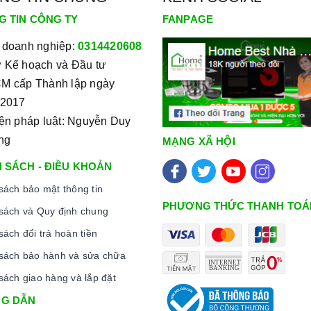
n mặt kính Ceramic
G TIN CÔNG TY
FANPAGE
 doanh nghiệp:
0314420608
ếp chồng lên nhau.
 Kế hoạch và Đầu tư
M cấp Thành lập ngày
 lớp keo đặc biệt để tạo nên một mặt kính thống nhất và cứng
/2017
iện pháp luật: Nguyễn Duy
m.
ng
MẠNG XÃ HỘI
 SÁCH - ĐIỀU KHOẢN
ông gây ra bất kỳ hư hỏng, nứt vỡ, hay biến dạng trong quá
sách bảo mật thông tin
PHƯƠNG THỨC THANH TOÁ
sách và Quy định chung
ác, giúp tăng khả năng chịu lực và chống va đập khi sử
sách đổi trả hoàn tiền
sách bảo hành và sửa chữa
c khác nhau trên
kính ceramic
giúp cho các nhà thiết kế có
sách giao hàng và lắp đặt
 thất của nhà hàng, khách sạn hoặc ngôi nhà.
G DẪN