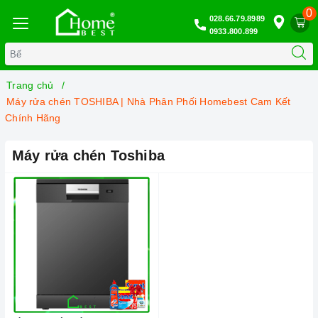
0
028.66.79.8989
0933.800.899
Trang chủ
Máy rửa chén TOSHIBA | Nhà Phân Phối Homebest Cam Kết
Chính Hãng
Máy rửa chén Toshiba