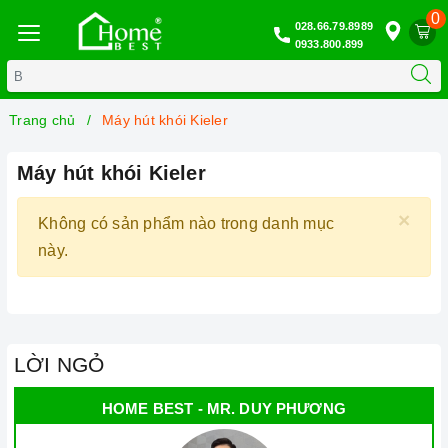
0
028.66.79.8989
0933.800.899
Trang chủ
Máy hút khói Kieler
Máy hút khói Kieler
×
Không có sản phẩm nào trong danh mục
này.
LỜI NGỎ
HOME BEST - MR. DUY PHƯƠNG