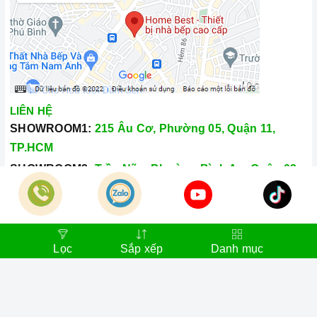
LIÊN HỆ
SHOWROOM1:
215 Âu Cơ, Phường 05, Quận 11,
TP.HCM
SHOWROOM2:
Trần Não, Phường Bình An, Quận 02,
TP.HCM
Hotline:
028.66.79.8989
Khiếu nại:
0933.800.899
Lọc
Sắp xếp
Danh mục
© Bản quyền thuộc về
Công Ty TNHH Home Best Việt Nam
Cung cấp bởi
Sapo