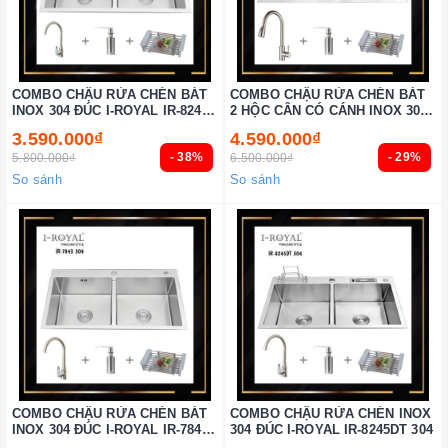
COMBO CHẬU RỬA CHÉN BÁT
COMBO CHẬU RỬA CHÉN BÁT
INOX 304 ĐÚC I-ROYAL IR-8245C
2 HỘC CÂN CÓ CÁNH INOX 304
304
I-ROYAL IR-10048C 304
3.590.000₫
4.590.000₫
- 38%
- 29%
5.800.000₫
6.500.000₫
So sánh
So sánh
COMBO CHẬU RỬA CHÉN BÁT
COMBO CHẬU RỬA CHÉN INOX
INOX 304 ĐÚC I-ROYAL IR-7843C
304 ĐÚC I-ROYAL IR-8245DT 304
304