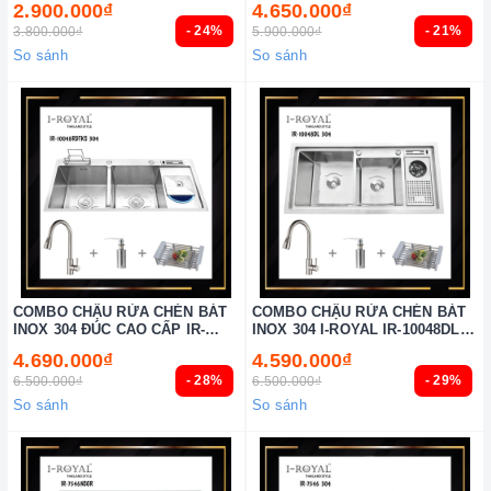
2.900.000₫
4.650.000₫
- 24%
- 21%
3.800.000₫
5.900.000₫
So sánh
So sánh
COMBO CHẬU RỬA CHÉN BÁT
COMBO CHẬU RỬA CHÉN BÁT
INOX 304 ĐÚC CAO CẤP IR-
INOX 304 I-ROYAL IR-10048DL
10048RDT-KS 304
304
4.690.000₫
4.590.000₫
- 28%
- 29%
6.500.000₫
6.500.000₫
So sánh
So sánh