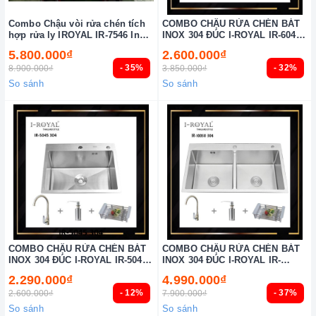
Combo Chậu vòi rửa chén tích
COMBO CHẬU RỬA CHÉN BÁT
hợp rửa ly IROYAL IR-7546 Inox
INOX 304 ĐÚC I-ROYAL IR-6045
304
304
5.800.000₫
2.600.000₫
- 35%
- 32%
8.900.000₫
3.850.000₫
So sánh
So sánh
COMBO CHẬU RỬA CHÉN BÁT
COMBO CHẬU RỬA CHÉN BÁT
INOX 304 ĐÚC I-ROYAL IR-5045
INOX 304 ĐÚC I-ROYAL IR-
304
10050C 304
2.290.000₫
4.990.000₫
- 12%
- 37%
2.600.000₫
7.900.000₫
So sánh
So sánh