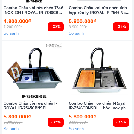
Combo Chậu vòi rửa chén 7846
Combo Chậu vòi rửa chén tích
INOX 304 I-ROYAL IR-7846CB
hợp rửa ly IROYAL IR-7546 Nano
304
Đen
4.800.000₫
5.800.000₫
- 33%
- 35%
7.200.000₫
8.900.000₫
So sánh
So sánh
Combo Chậu vòi rửa chén I-
Combo Chậu rửa chén I-Royal
ROYAL IR-7545CBNSBL
IR-7546CBNSBL 1 hộc inox phủ
nano đen
5.800.000₫
5.800.000₫
- 35%
- 35%
8.900.000₫
8.900.000₫
So sánh
So sánh