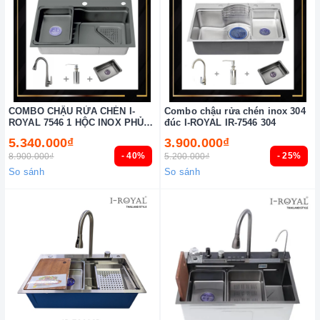
COMBO CHẬU RỬA CHÉN I-
Combo chậu rửa chén inox 304
ROYAL 7546 1 HỘC INOX PHỦ
đúc I-ROYAL IR-7546 304
NANO IR-7546NSGR
5.340.000₫
3.900.000₫
- 40%
- 25%
8.900.000₫
5.200.000₫
So sánh
So sánh