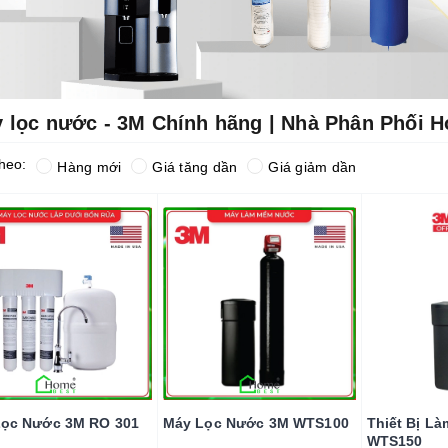
 lọc nước - 3M Chính hãng | Nhà Phân Phối 
heo:
Hàng mới
Giá tăng dần
Giá giảm dần
ọc Nước 3M RO 301
Máy Lọc Nước 3M WTS100
Thiết Bị L
WTS150