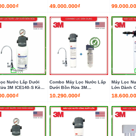
00.000₫
49.000.000₫
99.000.0
ọc Nước Lắp Dưới
Combo Máy Lọc Nước Lắp
Máy Lọc Nư
ửa 3M ICE140-S Kèm
Dưới Bồn Rửa 3M
Lớn Dành 
M
BREW120-MS Kèm Lọc Thô
3M DP190
00.000₫
10.290.000₫
18.600.0
Cao Cấp