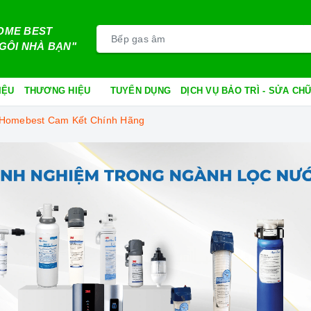
OME BEST
GÔI NHÀ BẠN"
IỆU
THƯƠNG HIỆU
TUYỂN DỤNG
DỊCH VỤ BẢO TRÌ - SỬA C
i Homebest Cam Kết Chính Hãng