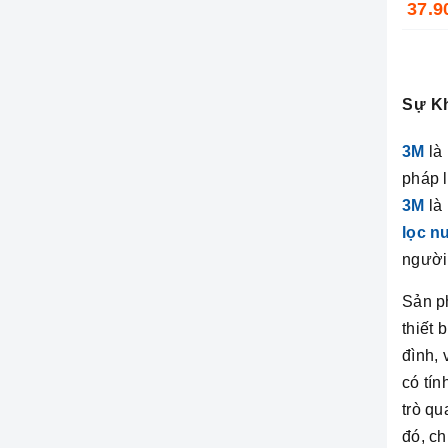
37.9
Sự Kh
3M
là 
pháp l
3M
là 
lọc n
người 
Sản p
thiết
đình, 
có tí
trò qu
đó, ch