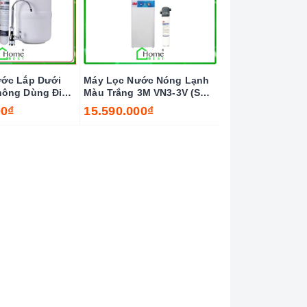
ớc Lắp Dưới
Máy Lọc Nước Nóng Lạnh
hông Dùng Điện
Màu Trắng 3M VN3-3V (Sử
Dụng 3M BREW 120-MS)
00₫
15.590.000₫