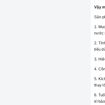
Vậy m
Sản p
1. Mụ
nước s
2. Tí
tiêu d
3. Hiệ
4. Cô
5. Kíc
thay l
6. Tuổ
trì b