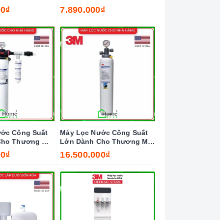
Kèm Vòi 3M
00₫
7.890.000₫
ớc Công Suất
Máy Lọc Nước Công Suất
Cho Thương Mại
Lớn Dành Cho Thương Mại
3M ICE190-S
00₫
16.500.000₫