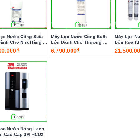
ọc Nước Công Suất
Máy Lọc Nước Công Suất
Máy Lọc Nư
ành Cho Nhà Hàng,
Lớn Dành Cho Thương Mại
Bồn Rửa K
Cà Phê Vừa Và Nhỏ
3M BREW120-MS
3M RO301
00.000₫
6.790.000₫
21.500.0
E140-S
Lọc Nước Nóng Lạnh
n Cao Cấp 3M HCD2