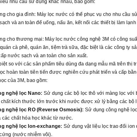
hiều nhu cầu sử dụng khác nhau, bao gồm:
ng cho gia đình: Máy lọc nước có thể phục vụ cho nhu cầu s
ạch và an toàn để uống, nấu ăn, kết nối các thiết bị làm lạnh 
ng cho thương mại: Máy lọc nước công nghệ 3M có công suấ
quán cà phê, quán ăn, tiệm trà sữa, đặc biệt là các công ty 
cấp nước sạch và an toàn cho sản xuất.
iệt so với các sản phẩm tiêu dùng đa dạng mẫu mã trên thị 
ọc hoàn toàn tiên tiến được nghiên cứu phát triển và cấp bằ
học của 3M, bao gồm:
g nghệ lọc Nano:
Sử dụng các bộ lọc thô với màng lọc với b
 chất kích thước lớn trước khi nước được xử lý bằng các bộ 
g nghệ lọc RO (Reverse Osmosis):
Sử dụng công nghệ lọc 
à các chất hóa học khác từ nước.
g nghệ lọc Ion-exchange:
Sử dụng vật liệu lọc trao đổi io
cứng (nước nhiễm vôi).