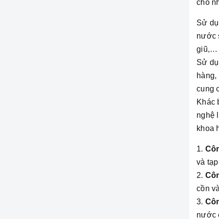
cho n
Sử dụ
nước s
giũ,…
Sử dụ
hàng, 
cung 
Khác b
nghệ l
khoa 
Côn
và tạp
Côn
cồn v
Côn
nước 