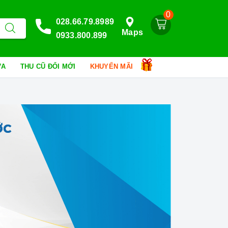
0
028.66.79.8989
Maps
0933.800.899
HỮA
THU CŨ ĐỔI MỚI
KHUYẾN MÃI