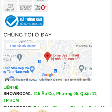
CHÚNG TÔI Ở ĐÂY
LIÊN HỆ
SHOWROOM1:
215 Âu Cơ, Phường 05, Quận 11,
TP.HCM
SHOWROOM2:
Trần Não, Phường Bình An, Quận 02,