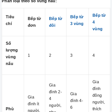
Phân loại theo số vùng nấu:
Bếp từ
Tiêu
Bếp từ
Bếp từ
Bếp từ
4
chí
3 vùng
đơn
đôi
vùng
Số
lượng
1
2
3
4
vùng
nấu
Gia
Gia
đình
đình 2-
Gia
đông
Gia
4
đình 4-
người,
đình ít
người,
6
Phù
thích
người,