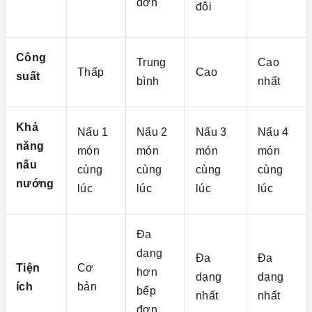
đơn
đôi
Công
Trung
Cao
Thấp
Cao
suất
bình
nhất
Khả
Nấu 1
Nấu 2
Nấu 3
Nấu 4
năng
món
món
món
món
nấu
cùng
cùng
cùng
cùng
nướng
lúc
lúc
lúc
lúc
Đa
dạng
Đa
Đa
Tiện
Cơ
hơn
dạng
dạng
ích
bản
bếp
nhất
nhất
đơn