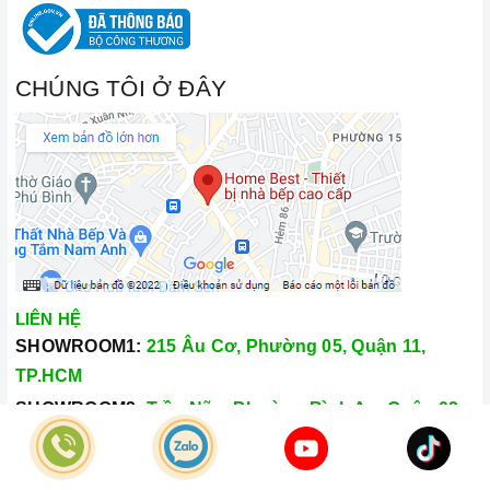
CHÚNG TÔI Ở ĐÂY
LIÊN HỆ
SHOWROOM1:
215 Âu Cơ, Phường 05, Quận 11,
TP.HCM
SHOWROOM2:
Trần Não, Phường Bình An, Quận 02,
TP.HCM
Hotline:
028.66.79.8989