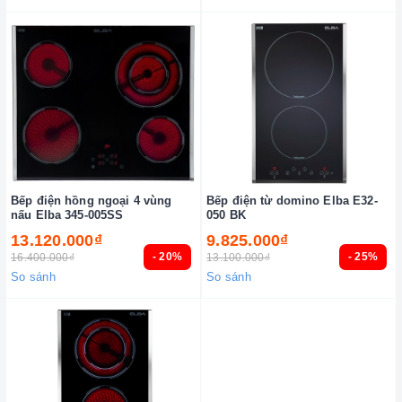
Bếp điện hồng ngoại 4 vùng
Bếp điện từ domino Elba E32-
nấu Elba 345-005SS
050 BK
13.120.000₫
9.825.000₫
- 20%
- 25%
16.400.000₫
13.100.000₫
So sánh
So sánh