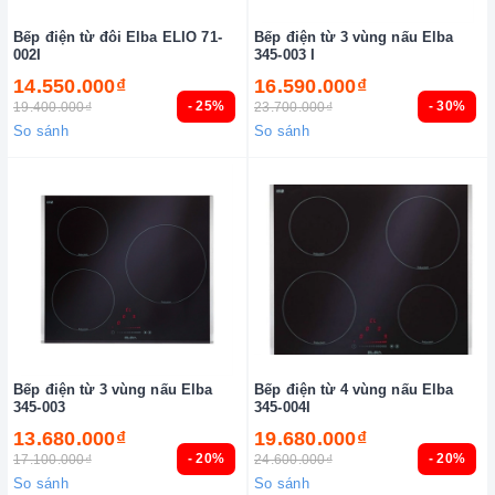
Bếp điện từ đôi Elba ELIO 71-
Bếp điện từ 3 vùng nấu Elba
002I
345-003 I
14.550.000₫
16.590.000₫
- 25%
- 30%
19.400.000₫
23.700.000₫
So sánh
So sánh
Bếp điện từ 3 vùng nấu Elba
Bếp điện từ 4 vùng nấu Elba
345-003
345-004I
13.680.000₫
19.680.000₫
- 20%
- 20%
17.100.000₫
24.600.000₫
So sánh
So sánh