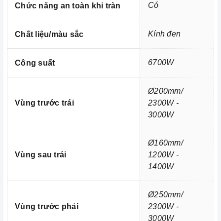
Có
Chức năng an toàn khi tràn
Kính đen
Chất liệu/màu sắc
6700W
Công suất
Ảnh minh họa
Ø200mm/
Vùng trước trái
2300W -
Chúng tôi không chỉ biết bán mà còn quan tâm đến trải nghiệm
3000W
sản phẩm và các dịch vụ sau bán hàng, b
ên cạnh việc cung
cấp và phân phối các thiết bị nhà bếp cao cấp thì vấn đề bảo trì
Ø160mm/
và bảo dưỡng sản phẩm luôn được Home Best lưu tâm.
Vùng sau trái
1200W -
Thiết bị nhà bếp có sự cố hãy gọi ngay cho
Home Best Care
1400W
Hotline số
0933 800 899
hoặc
028 66 798989
.
Xem thêm chi tiết tại:
Home Best Care - Trung tâm sửa chữa,
Ø250mm/
Vùng trước phải
2300W -
lắp đặt thiết bị Miền Nam
3000W