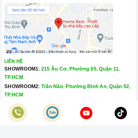
LIÊN HỆ
SHOWROOM1:
215 Âu Cơ, Phường 05, Quận 11,
TP.HCM
SHOWROOM2:
Trần Não, Phường Bình An, Quận 02,
TP.HCM
Hotline:
028.66.79.8989
Khiếu nại:
0933.800.899