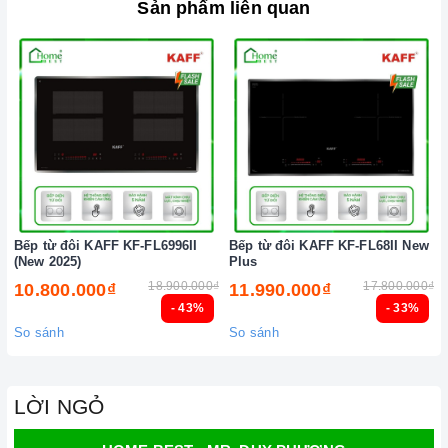
Sản phẩm liên quan
Bếp từ đôi KAFF KF-FL6996II
Bếp từ đôi KAFF KF-FL68II New
(New 2025)
Plus
18.900.000₫
17.800.000₫
10.800.000₫
11.990.000₫
- 43%
- 33%
So sánh
So sánh
LỜI NGỎ