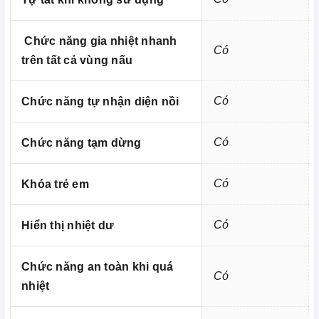
Chức năng gia nhiệt nhanh
Có
trên tất cả vùng nấu
Có
Chức năng tự nhận diện nồi
Có
Chức năng tạm dừng
Kích thước
Homebest Care
Có
Khóa trẻ em
Có
Hiển thị nhiệt dư
Trung tâm bảo trì - sửa chữa thiết bị nhà bếp
cao cấp tại Miền Nam
Chức năng an toàn khi quá
Có
nhiệt