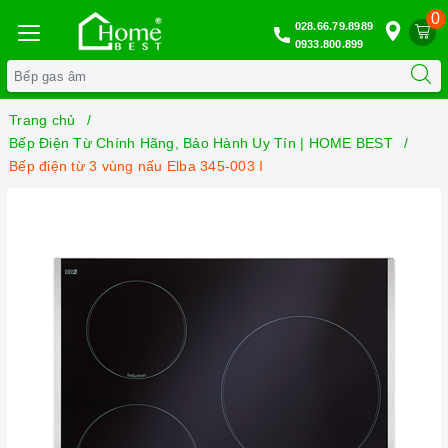
0
028.66.79.8989
0933.800.899
Trang chủ
Bếp Điện Từ Chính Hãng, Bảo Hành Uy Tín | HOME BEST
Bếp điện từ 3 vùng nấu Elba 345-003 I