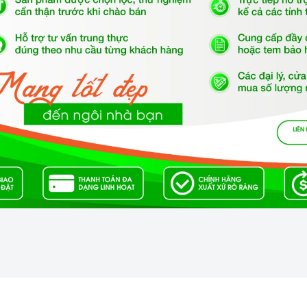
ợc thiết kế lắp đặt âm cùng 2 vùng nấu (1 từ + 1 hồng
căn bếp của bạn.
iền nhôm 4 cạnh, vát cạnh bảo vệ mặt kính, siêu bền, chịu
tráng gương dễ dàng sử dụng.