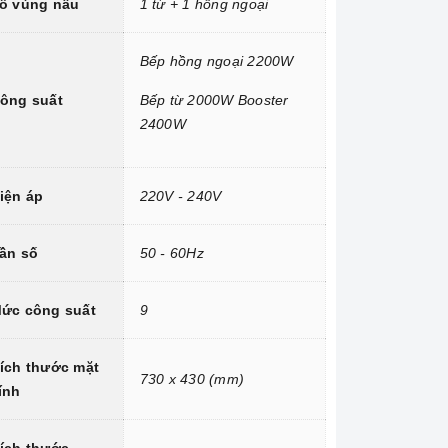
ố vùng nấu
1 từ + 1 hồng ngoại
Bếp hồng ngoại 2200W
ông suất
Bếp từ 2000W Booster
2400W
iện áp
220V - 240V
ần số
50 - 60Hz
ức công suất
9
ích thước mặt
730 x 430 (mm)
ính