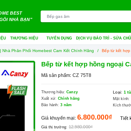
OME BEST
GÔI NHÀ BẠN"
IỆU
THƯƠNG HIỆU
TUYỂN DỤNG
DỊCH VỤ BẢO TRÌ - SỬA C
 | Nhà Phân Phối Homebest Cam Kết Chính Hãng
Bếp từ kết hợ
Bếp từ kết hợp hồng ngoại 
Mã sản phẩm:
CZ 75T8
Thương hiệu:
Canzy
Loại:
1 từ
Xuất xứ:
Chính hãng
Mặt kính:
Bảo hành:
3 năm
Kích thướ
6.800.000₫
Giá khuyến mại:
Tiết
12.980.000₫
Giá thị trường: