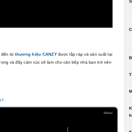
S
C
8
đến từ
thương hiệu CANZY
được lắp ráp và sản xuất tại
Đ
 trọng và đầy cảm xúc sẽ làm cho căn bếp nhà bạn trở nên
T
M
t?
K
k