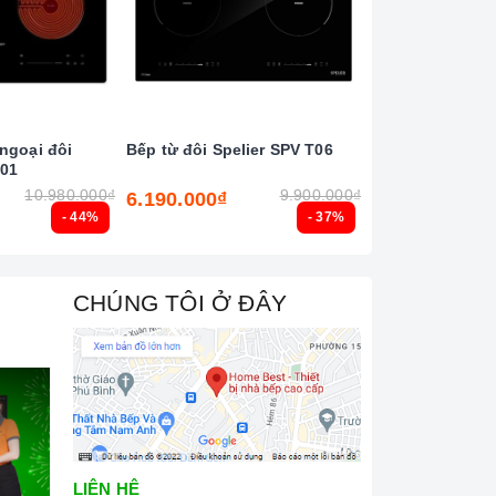
ngoại đôi
Bếp từ đôi Spelier SPV T06
Bếp từ kết hợp
001
Latino LT - S88
10.980.000₫
9.900.000₫
6.190.000₫
6.600.000₫
- 44%
- 37%
CHÚNG TÔI Ở ĐÂY
LIÊN HỆ