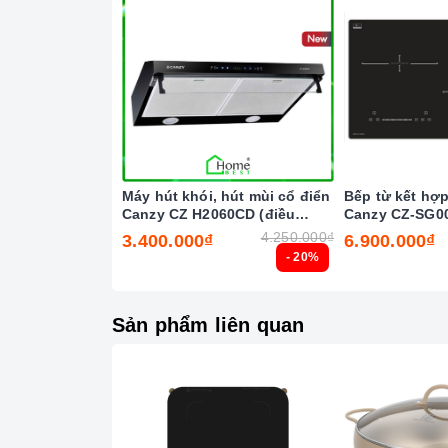
Mặt kính Platinum
Máy hút khói, hút mùi cổ điển
Bếp từ kết hợ
Công nghệ hiện đại
Canzy CZ H2060CD (điều
Canzy CZ-SG0
Bộ bảng mạch và mâm từ theo tiêu chuẩn chất
khiển cảm biến vẫy tay)
4.250.000₫
3.400.000₫
6.900.000₫
- 20%
Ứng dụng công nghệ INVERTER tiết kiệm 30% t
Điều khiển cảm ứng trượt Slide.
Sản phẩm liên quan