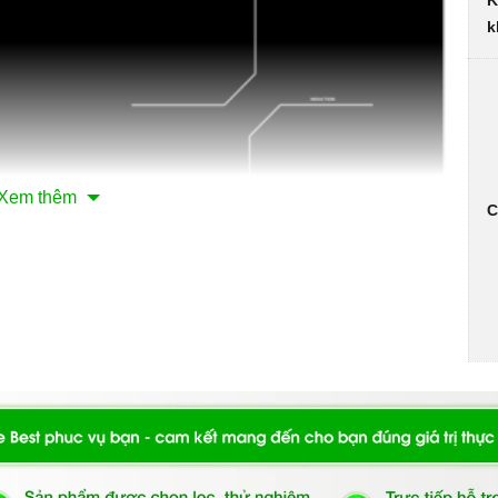
K
k
Xem thêm
C
nh minh họa