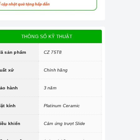
THÔNG SỐ KỸ THUẬT
ã sản phẩm
CZ 75T8
uất xứ
Chính hãng
ảo hành
3 năm
ặt kính
Platinum Ceramic
iều khiển
Cảm ứng trượt Slide