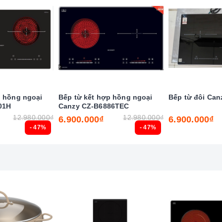
 Ceramic chịu lực, chịu nhiệt
p hồng ngoại
Bếp từ kết hợp hồng ngoại
Bếp từ đôi Can
01H
Canzy CZ-B6886TEC
 lượng Châu Âu
12.980.000₫
12.980.000₫
6.900.000₫
6.900.000₫
- 47%
- 47%
hông minh vượt trội.