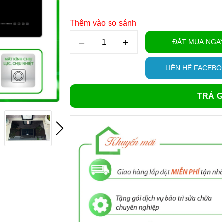
Thêm vào so sánh
–
+
ĐẶT MUA NGA
LIÊN HỆ FACEB
TRẢ G