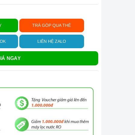
Y
TRẢ GÓP QUA THẺ
OOK
LIÊN HỆ ZALO
IÁ NGAY