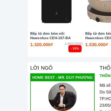
Bếp từ đơn kèm nồi
Bếp từ đơn kè
Hawonkoo CEH-107-BA
Hawonkoo CEH
1.890.000₫
1.320.000₫
1.530.000₫
- 30%
LỜI NGỎ
THÔ
Công
THÔN
HOME BEST - MR. DUY PHƯƠNG
Tính năng vượt trội
Mã số
Do Sở
Chức năng Khóa trẻ em:
Tránh trường hợp tr
TP.HC
gây nguy hiểm.
23/05
Chức năng Hẹn giờ nấu:
Người nấu không cần