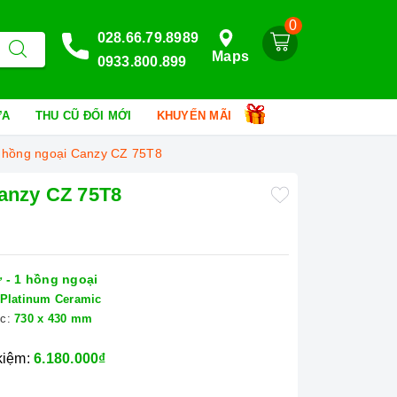
0
028.66.79.8989
Maps
0933.800.899
HỮA
THU CŨ ĐỔI MỚI
KHUYẾN MÃI
p hồng ngoại Canzy CZ 75T8
Canzy CZ 75T8
 - 1 hồng ngoại
Platinum Ceramic
c:
730 x 430 mm
 kiệm:
6.180.000₫