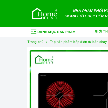
NHÀ PHÂN PHỐI H
"MANG TỐT ĐẸP ĐẾN N
GIỚI TH
DANH MỤC SẢN PHẨM
Trang chủ
Top sản phẩm bếp điện từ bán chạy