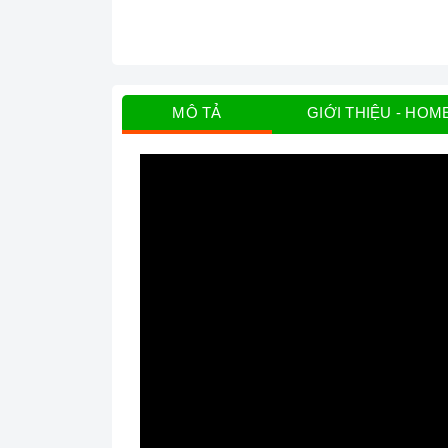
MÔ TẢ
GIỚI THIỆU - HOM