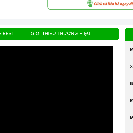
E BEST
GIỚI THIỆU THƯƠNG HIỆU
M
X
B
M
Đ