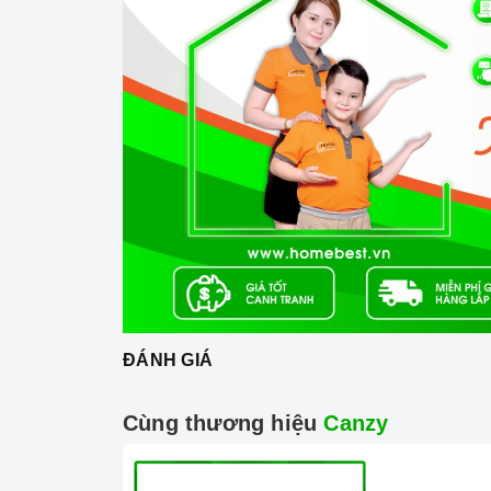
Thiết kế sang trọng
Bếp được thiết kế với màu đen chủ đạo. Bếp đư
ngoại) đem đến sự tiện lợi và sang trọng cho 
Bếp được trang bị mặt kính Platinum Ceramic v
lực và chịu nhiệt tốt, dễ vệ sinh. Mặt kính in 
ĐÁNH GIÁ
Cùng thương hiệu
Canzy