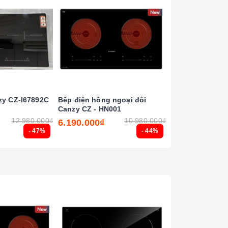
zy CZ-I67892C
Bếp điện hồng ngoại đôi
Máy hút khói, h
Canzy CZ - HN001
ngang Canzy CZ
H271CT (điều k
12.980.000₫
10.980.000₫
6.190.000₫
8.990.000₫
vẫy tay)
- 47%
- 44%