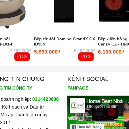
m nồi
Bếp từ đôi Domino GrandX GX
Bếp điện hồng 
-101-I
ID505
Canzy CZ - HN
2.190.000₫
9.280.000₫
5.890.000₫
6.190.000₫
- 30%
- 37%
NG TIN CHUNG
KÊNH SOCIAL
 nghệ hiện đại
G TIN CÔNG TY
FANPAGE
 doanh nghiệp:
0314420608
 Kế hoạch và Đầu tư
ẻ nghịch ngợm bấm lung tung làm thay đổi chương trình nấu
M cấp Thành lập ngày
/2017
 canh thời gian, an toàn trong quá trình nấu mà món ăn