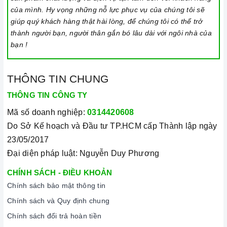
của mình. Hy vọng những nỗ lực phục vụ của chúng tôi sẽ
- Khử mùi hiệu quả:
Một chiếc
máy hút mùi
sạch sẽ sẽ
giúp quý khách hàng thật hài lòng, để chúng tôi có thể trở
giúp loại bỏ hoàn toàn các mùi hôi khó chịu, mang đến
thành người bạn, người thân gắn bó lâu dài với ngôi nhà của
không khí trong lành cho gia đình bạn.
bạn !
Kéo dài tuổi thọ máy:
- Giảm ma sát:
Việc vệ sinh thường xuyên giúp giảm ma
THÔNG TIN CHUNG
sát giữa các bộ phận bên trong máy, từ đó kéo dài tuổi
THÔNG TIN CÔNG TY
thọ của máy.
Mã số doanh nghiệp:
0314420608
- Ngăn ngừa hư hỏng:
Dầu mỡ tích tụ lâu ngày có thể
Do Sở Kế hoạch và Đầu tư TP.HCM cấp Thành lập ngày
gây ăn mòn các bộ phận kim loại, dẫn đến hư hỏng máy.
23/05/2017
Tiết kiệm điện năng:
Đại diện pháp luật: Nguyễn Duy Phương
- Giảm tiêu thụ điện:
Khi
máy hút mùi
hoạt động hiệu
CHÍNH SÁCH - ĐIỀU KHOẢN
quả, nó sẽ không phải hoạt động quá tải để loại bỏ mùi
Chính sách bảo mật thông tin
hôi. Điều này giúp tiết kiệm điện năng tiêu thụ.
Chính sách và Quy định chung
Chính sách đổi trả hoàn tiền