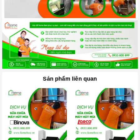
bạn sử dụng bếp gas.
- Hư hỏng thiết bị:
Ăn mòn các bộ phận:
Dầu mỡ và hơi ẩm tích tụ lâu
ngày sẽ làm ăn mòn các bộ phận kim loại bên trong
máy, gây ra tình trạng rỉ sét và hư hỏng.
Gây quá tải động cơ:
Khi máy phải hoạt động với
công suất lớn để khắc phục tình trạng tắc nghẽn, động
cơ sẽ bị quá tải và nhanh chóng hỏng hóc.
- Ảnh hưởng đến sức khỏe:
Môi trường bếp không
Sản phẩm liên quan
được thông thoáng có thể gây ra các vấn đề về hô hấp,
đặc biệt đối với những người có vấn đề về hen suyễn
hoặc dị ứng.
- Giảm giá trị thẩm mỹ:
Vết ố vàng, dầu mỡ và bụi bẩn
sẽ tích tụ trên bề mặt bếp và các thiết bị khác, làm giảm
giá trị thẩm mỹ của ngôi nhà, gây ấn tượng không tốt cho
khách đến thăm.