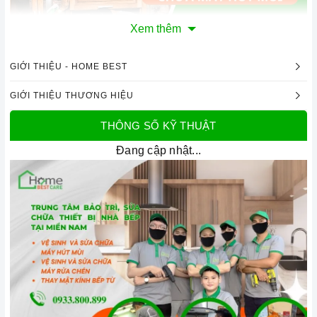
Xem thêm
GIỚI THIỆU - HOME BEST
GIỚI THIỆU THƯƠNG HIỆU
THÔNG SỐ KỸ THUẬT
Hậu quả khi máy hút mùi gặp sự cố!!!
Đang cập nhật...
- Khả năng lọc không khí kém:
Máy hút mùi không vệ
sinh định kỳ khi hoạt động sẽ không loại bỏ được mùi
hôi, khói, và hơi ẩm trong nhà bếp. Điều này có thể gây
khó chịu và ảnh hưởng đến chất lượng không khí trong
nhà.
- Nguy cơ cháy nổ:
Khi không được vệ sinh thường,
dầu mỡ tích tụ có thể gây nguy cơ cháy nổ nếu không
được làm sạch kịp thời. Điều này đặc biệt nguy hiểm khi