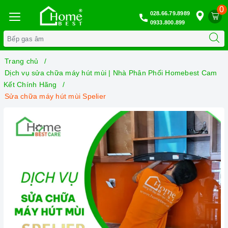
0
028.66.79.8989
0933.800.899
Trang chủ
Dịch vụ sửa chữa máy hút mùi | Nhà Phân Phối Homebest Cam
Kết Chính Hãng
Sửa chữa máy hút mùi Spelier