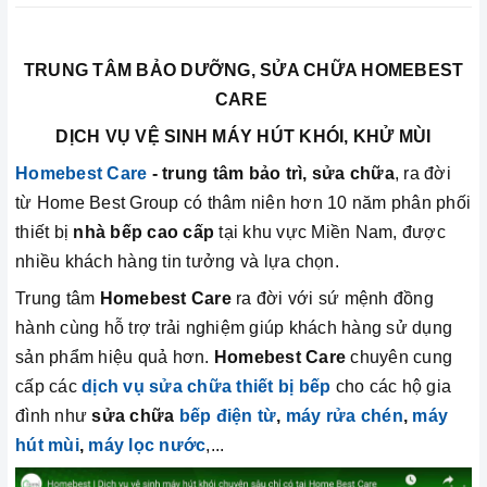
TRUNG TÂM BẢO DƯỠNG, SỬA CHỮA HOMEBEST
CARE
DỊCH VỤ VỆ SINH MÁY HÚT KHÓI, KHỬ MÙI
Homebest Care
- trung tâm bảo trì, sửa chữa
, ra đời
từ Home Best Group có thâm niên hơn 10 năm phân phối
thiết bị
nhà bếp cao cấp
tại khu vực Miền Nam, được
nhiều khách hàng tin tưởng và lựa chọn.
Trung tâm
Homebest Care
ra đời với sứ mệnh đồng
hành cùng hỗ trợ trải nghiệm giúp khách hàng sử dụng
sản phẩm hiệu quả hơn.
Homebest Car
e
chuyên cung
cấp các
dịch vụ sửa chữa thiết bị bếp
cho các hộ gia
đình như
sửa chữa
bếp điện từ
,
máy rửa chén
,
máy
hút mùi
,
máy lọc nước
,...