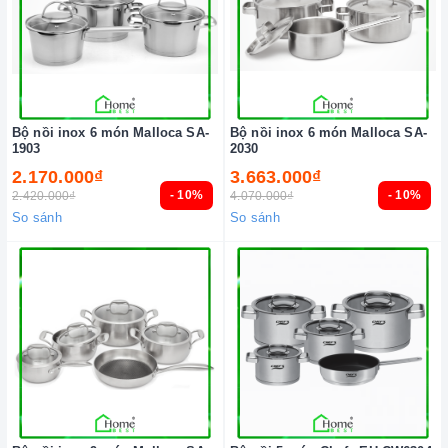
Bộ nồi inox 6 món Malloca SA-
Bộ nồi inox 6 món Malloca SA-
1903
2030
2.170.000₫
3.663.000₫
- 10%
- 10%
2.420.000₫
4.070.000₫
So sánh
So sánh