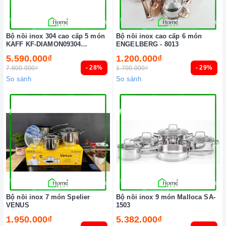
Bộ nồi inox 304 cao cấp 5 món
Bộ nồi inox cao cấp 6 món
KAFF KF-DIAMON09304
ENGELBERG - 8013
LUXURY
5.590.000₫
1.200.000₫
- 28%
- 29%
7.800.000₫
1.700.000₫
So sánh
So sánh
Bộ nồi inox 7 món Spelier
Bộ nồi inox 9 món Malloca SA-
VENUS
1503
1.950.000₫
5.382.000₫