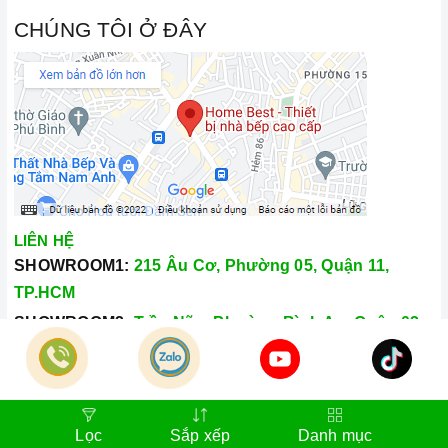
CHÚNG TÔI Ở ĐÂY
LIÊN HỆ
SHOWROOM1:
215 Âu Cơ, Phường 05, Quận 11,
TP.HCM
SHOWROOM2:
Trần Não, Phường Bình An, Quận 02,
TP.HCM
Hotline:
028.66.79.8989
Khiếu nại:
0933.800.899
Lọc
Sắp xếp
Danh mục