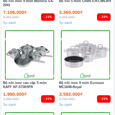
Bộ nồi inox 9 món Malloca SA-
Bộ nồi 5 món Chefs EH-CW6304
2041
7.106.000₫
3.360.000₫
- 15%
- 20%
8.360.000₫
4.200.000₫
So sánh
So sánh
Bộ nồi inox cao cấp 5 món
Bộ nồi inox 9 món Eurosun
KAFF KF-ST005FR
MC1808-Royal
1.990.000₫
3.592.000₫
- 35%
- 25%
3.080.000₫
4.790.000₫
So sánh
So sánh