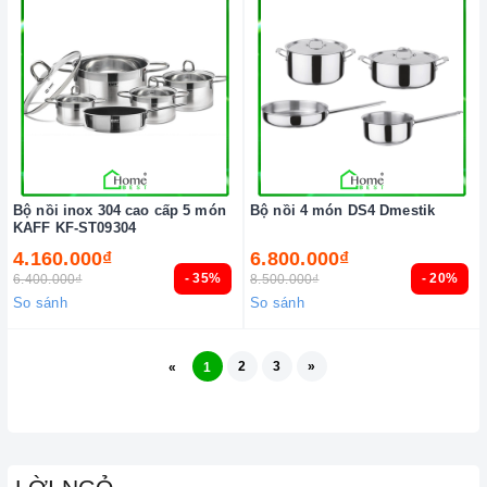
Bộ nồi inox 304 cao cấp 5 món
Bộ nồi 4 món DS4 Dmestik
KAFF KF-ST09304
4.160.000₫
6.800.000₫
- 35%
- 20%
6.400.000₫
8.500.000₫
So sánh
So sánh
2
3
»
«
1