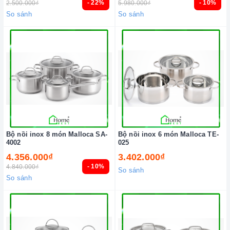
- 22%
- 10%
2.500.000₫
5.980.000₫
So sánh
So sánh
Bộ nồi inox 8 món Malloca SA-
Bộ nồi inox 6 món Malloca TE-
4002
025
4.356.000₫
3.402.000₫
- 10%
4.840.000₫
So sánh
So sánh