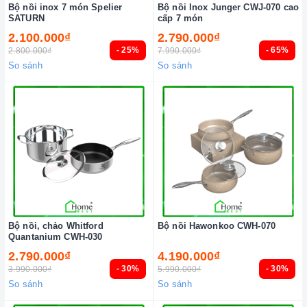
Bộ nồi inox 7 món Spelier
Bộ nồi Inox Junger CWJ-070 cao
SATURN
cấp 7 món
2.100.000₫
2.790.000₫
- 25%
- 65%
2.800.000₫
7.990.000₫
So sánh
So sánh
Bộ nồi, chảo Whitford
Bộ nồi Hawonkoo CWH-070
Quantanium CWH-030
2.790.000₫
4.190.000₫
- 30%
- 30%
3.990.000₫
5.990.000₫
So sánh
So sánh