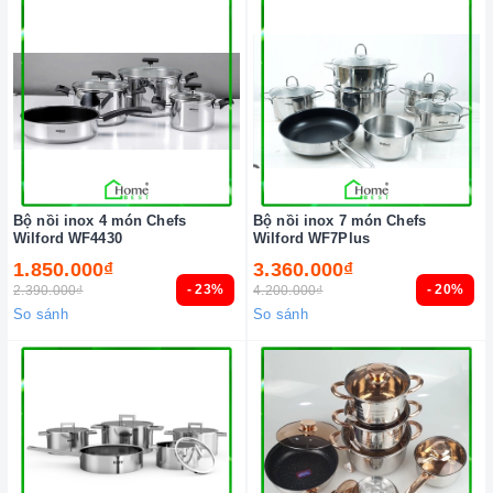
Bộ nồi inox 4 món Chefs
Bộ nồi inox 7 món Chefs
Wilford WF4430
Wilford WF7Plus
1.850.000₫
3.360.000₫
- 23%
- 20%
2.390.000₫
4.200.000₫
So sánh
So sánh