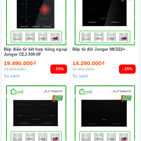
Bếp điện từ kết hợp hồng ngoại
Bếp từ đôi Junger NKD22+
Junger CEJ-300-IIF
19.490.000₫
14.290.000₫
- 35%
- 35%
29.990.000₫
21.990.000₫
So sánh
So sánh