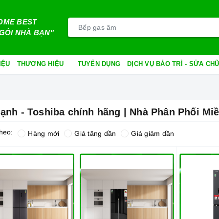
OME BEST
GÔI NHÀ BẠN"
IỆU
THƯƠNG HIỆU
TUYỂN DỤNG
DỊCH VỤ BẢO TRÌ - SỬA C
lạnh - Toshiba chính hãng | Nhà Phân Phối M
heo:
Hàng mới
Giá tăng dần
Giá giảm dần