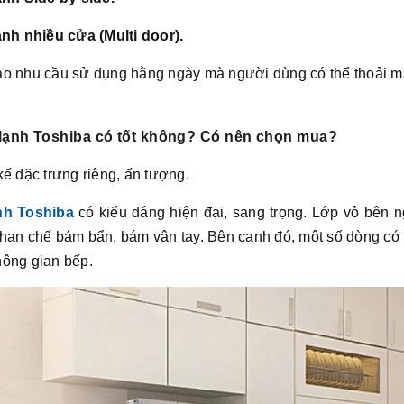
ạnh nhiều cửa (Multi door).
ào nhu cầu sử dụng hằng ngày mà người dùng có thể thoải mái
 lạnh Toshiba có tốt không? Có nên chọn mua?
kế đặc trưng riêng, ấn tượng.
nh Toshiba
có kiểu dáng hiện đại, sang trọng. Lớp vỏ bên 
hạn chế bám bẩn, bám vân tay. Bên cạnh đó, một số dòng có 
hông gian bếp.