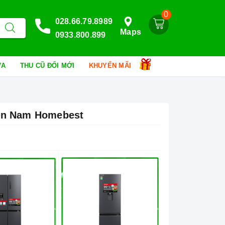
0
028.66.79.8989
Maps
0933.800.899
HỮA
THU CŨ ĐỔI MỚI
KHUYẾN MÃI
iền Nam Homebest