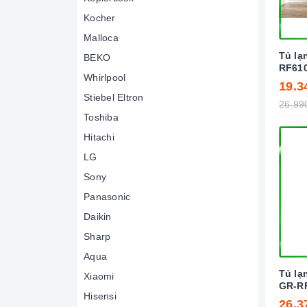
Kocher
Malloca
Tủ lạ
BEKO
RF61
Whirlpool
19.3
Stiebel Eltron
26.99
Toshiba
Hitachi
LG
Sony
Panasonic
Daikin
Sharp
Aqua
Tủ lạ
Xiaomi
GR-R
Hisensi
26.3