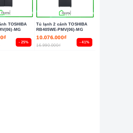
cánh TOSHIBA
Tủ lạnh 2 cánh TOSHIBA
MV(06)-MG
RB405WE-PMV(06)-MG
00₫
10.076.000₫
- 25%
- 41%
₫
16.990.000₫