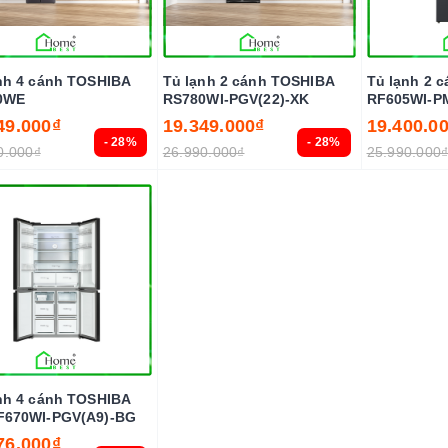
nh 4 cánh TOSHIBA
Tủ lạnh 2 cánh TOSHIBA
Tủ lạnh 2 
0WE
RS780WI-PGV(22)-XK
RF605WI-P
49.000₫
19.349.000₫
19.400.0
- 28%
- 28%
0.000₫
26.990.000₫
25.990.000
nh 4 cánh TOSHIBA
F670WI-PGV(A9)-BG
76.000₫