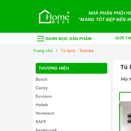
NHÀ PHÂN PHỐI H
"MANG TỐT ĐẸP ĐẾN N
GIỚI TH
DANH MỤC SẢN PHẨM
Trang chủ
Tủ lạnh - Toshiba
Tủ 
THƯƠNG HIỆU
Xếp t
Bosch
Canzy
Eurosun
Hafele
Homesun
KAFF
Keplercook