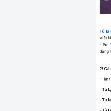
Tủ lạ
Việt N
kiểm 
dùng 
2/ Cá
Hiện t
-
Tủ l
-
Tủ l
-
Tủ l