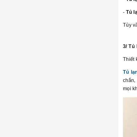
-
Tủ l
Tùy v
3/ Tủ
Thiết 
Tủ lạ
chắn, 
mọi k