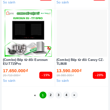
So sánh
So sánh
(Combo) Bếp từ đôi Eurosun
(Combo) Bếp từ đôi Canzy CZ-
EU-T715Pro
TL868I
17.650.000₫
13.590.000₫
- 15%
- 20%
20.710.000₫
16.980.000₫
So sánh
So sánh
2
3
4
»
«
1