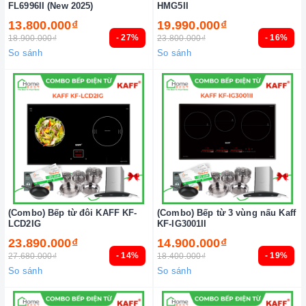
FL6996II (New 2025)
HMG5II
13.800.000₫
19.990.000₫
- 27%
- 16%
18.900.000₫
23.800.000₫
So sánh
So sánh
(Combo) Bếp từ đôi KAFF KF-
(Combo) Bếp từ 3 vùng nấu Kaff
LCD2IG
KF-IG3001II
23.890.000₫
14.900.000₫
- 14%
- 19%
27.680.000₫
18.400.000₫
So sánh
So sánh