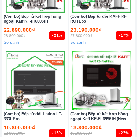
(Combo) Bếp từ kết hợp hồng
(Combo) Bếp từ đôi KAFF KF-
ngoại Kaff KF-IH6003IH
ROTE55
22.890.000₫
23.190.000₫
- 21%
- 17%
28.800.000₫
27.800.000₫
So sánh
So sánh
(Combo) Bếp từ đôi Latino LT-
(Combo) Bếp từ kết hợp hồng
333I Pro
ngoại Kaff KF-FL6996IH (New
2025)
10.800.000₫
13.800.000₫
- 16%
- 27%
12.800.000₫
18.800.000₫