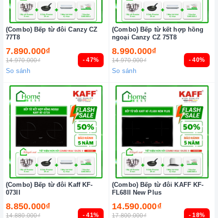
(Combo) Bếp từ đôi Canzy CZ
(Combo) Bếp từ kết hợp hồng
77T8
ngoại Canzy CZ 75T8
7.890.000₫
8.990.000₫
- 47%
- 40%
14.970.000₫
14.970.000₫
So sánh
So sánh
(Combo) Bếp từ đôi Kaff KF-
(Combo) Bếp từ đôi KAFF KF-
073II
FL68II New Plus
8.850.000₫
14.590.000₫
- 41%
- 18%
14.880.000₫
17.800.000₫