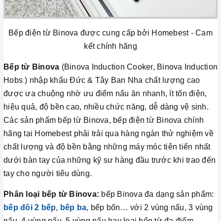
Bếp điện từ Binova được cung cấp bởi Homebest - Cam
kết chính hãng
Bếp từ Binova
(Binova Induction Cooker, Binova Induction
Hobs ) nhập khẩu Đức & Tây Ban Nha chất lượng cao
được ưa chuộng nhờ ưu điểm nấu ăn nhanh, ít tốn điện,
hiệu quả, độ bền cao, nhiều chức năng, dễ dàng vệ sinh.
Các sản phẩm bếp từ Binova, bếp điện từ Binova chính
hãng tại Homebest phải trải qua hàng ngàn thử nghiệm về
chất lượng và độ bền bằng những máy móc tiên tiến nhất
dưới bàn tay của những kỹ sư hàng đầu trước khi trao đến
tay cho người tiêu dùng.
Phân loại bếp từ Binova:
bếp Binova đa dạng sản phẩm:
bếp đôi 2 bếp
,
bếp ba
, bếp bốn… với 2 vùng nấu, 3 vùng
nấu, 4 vùng nấu, 5 vùng nấu hay loại bếp từ đa điểm