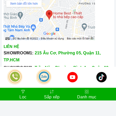
LIÊN HỆ
SHOWROOM1:
215 Âu Cơ, Phường 05, Quận 11,
TP.HCM
SHOWROOM2:
Trần Não, Phường Bình An, Quận 02,
TP.HCM
Hotline:
028.66.79.8989
Khiếu nại:
0933.800.899
Lọc
Sắp xếp
Danh mục
© Bản quyền thuộc về
Công Ty TNHH Home Best Việt Nam