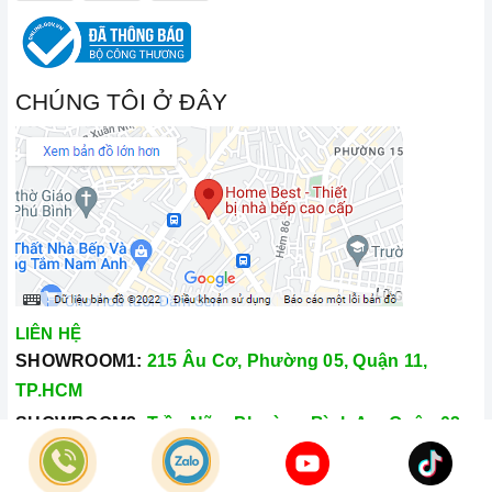
CHÚNG TÔI Ở ĐÂY
LIÊN HỆ
SHOWROOM1:
215 Âu Cơ, Phường 05, Quận 11,
TP.HCM
SHOWROOM2:
Trần Não, Phường Bình An, Quận 02,
TP.HCM
Hotline:
028.66.79.8989