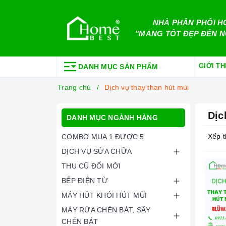
NHÀ PHÂN PHỐI H
"MANG TỐT ĐẸP ĐẾN N
GIỚI TH
DANH MỤC SẢN PHẨM
Trang chủ
Dịch vụ thay than hút mùi
Dịc
DANH MỤC NGÀNH HÀNG
Xếp t
COMBO MUA 1 ĐƯỢC 5
DỊCH VỤ SỬA CHỮA
THU CŨ ĐỔI MỚI
BẾP ĐIỆN TỪ
MÁY HÚT KHÓI HÚT MÙI
MÁY RỬA CHÉN BÁT, SẤY
CHÉN BÁT