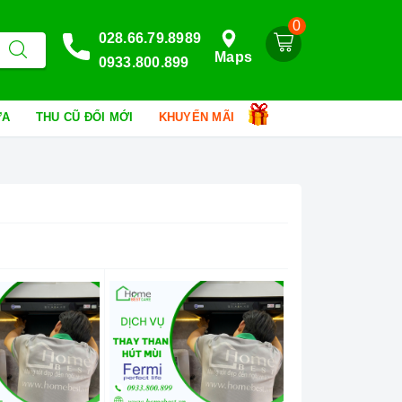
0
028.66.79.8989
Maps
0933.800.899
HỮA
THU CŨ ĐỔI MỚI
KHUYẾN MÃI