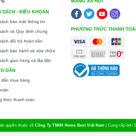
ng
MẠNG XÃ HỘI
 SÁCH - ĐIỀU KHOẢN
sách bảo mật thông tin
PHƯƠNG THỨC THANH TOÁ
sách và Quy định chung
sách đổi trả hoàn tiền
sách bảo hành và sửa chữa
sách giao hàng và lắp đặt
G DẪN
 dẫn mua hàng
hoản
 thức thanh toán
ản quyền thuộc về
Công Ty TNHH Home Best Việt Nam
|
Cung cấp bởi