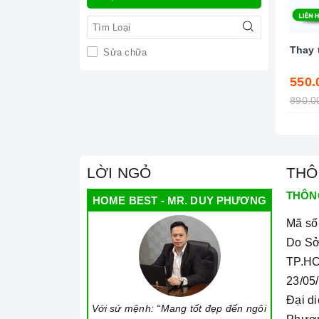
Thay 
Sửa chữa
550.
890.0
LỜI NGỎ
THÔ
THÔN
HOME BEST - MR. DUY PHƯƠNG
Mã số
Do Sở
TP.HC
23/05
Đại d
Với sứ mệnh: “Mang tốt đẹp đến ngôi