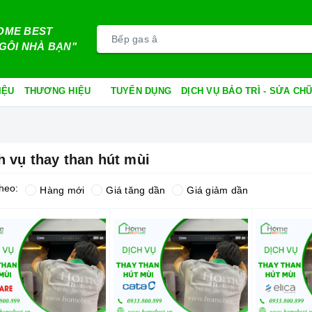
OME BEST
GÔI NHÀ BẠN"
IỆU
THƯƠNG HIỆU
TUYỂN DỤNG
DỊCH VỤ BẢO TRÌ - SỬA C
h vụ thay than hút mùi
heo:
Hàng mới
Giá tăng dần
Giá giảm dần