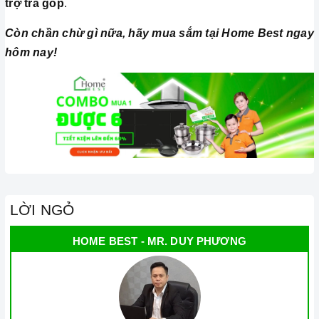
trợ trả góp
.
Còn chần chừ gì nữa, hãy mua sắm tại Home Best ngay
hôm nay!
LỜI NGỎ
HOME BEST - MR. DUY PHƯƠNG