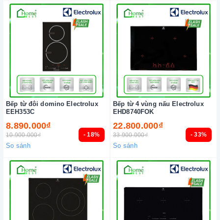
Bếp từ đôi domino Electrolux
Bếp từ 4 vùng nấu Electrolux
EEH353C
EHD8740FOK
8.890.000₫
22.800.000₫
- 18%
- 33%
10.900.000₫
33.900.000₫
So sánh
So sánh