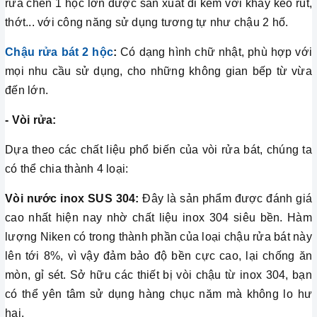
rửa chén 1 hộc lớn được sản xuất đi kèm với khay kéo rút,
thớt... với công năng sử dụng tương tự như chậu 2 hố.
Chậu rửa bát 2
hộc
:
Có dạng hình chữ nhật, phù hợp với
mọi nhu cầu sử dụng, cho những không gian bếp từ vừa
đến lớn.
- Vòi rửa:
Dựa theo các chất liệu phổ biến của vòi rửa bát, chúng ta
có thể chia thành 4 loại:
Vòi nước inox SUS 304:
Đây là sản phẩm được đánh giá
cao nhất hiện nay nhờ chất liệu inox 304 siêu bền. Hàm
lượng Niken có trong thành phần của loại chậu rửa bát này
lên tới 8%, vì vậy đảm bảo độ bền cực cao, lại chống ăn
mòn, gỉ sét. Sở hữu các thiết bị vòi chậu từ inox 304, bạn
có thể yên tâm sử dụng hàng chục năm mà không lo hư
hại.