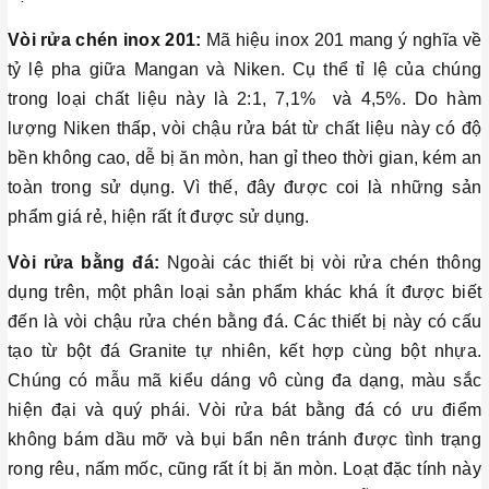
Vòi rửa chén inox 201:
Mã hiệu inox 201 mang ý nghĩa về
tỷ lệ pha giữa Mangan và Niken. Cụ thể tỉ lệ của chúng
trong loại chất liệu này là 2:1, 7,1% và 4,5%. Do hàm
lượng Niken thấp, vòi chậu rửa bát từ chất liệu này có độ
bền không cao, dễ bị ăn mòn, han gỉ theo thời gian, kém an
toàn trong sử dụng. Vì thế, đây được coi là những sản
phẩm giá rẻ, hiện rất ít được sử dụng.
Vòi rửa bằng đá:
Ngoài các thiết bị vòi rửa chén thông
dụng trên, một phân loại sản phẩm khác khá ít được biết
đến là vòi chậu rửa chén bằng đá. Các thiết bị này có cấu
tạo từ bột đá Granite tự nhiên, kết hợp cùng bột nhựa.
Chúng có mẫu mã kiểu dáng vô cùng đa dạng, màu sắc
hiện đại và quý phái. Vòi rửa bát bằng đá có ưu điểm
không bám dầu mỡ và bụi bẩn nên tránh được tình trạng
rong rêu, nấm mốc, cũng rất ít bị ăn mòn. Loạt đặc tính này