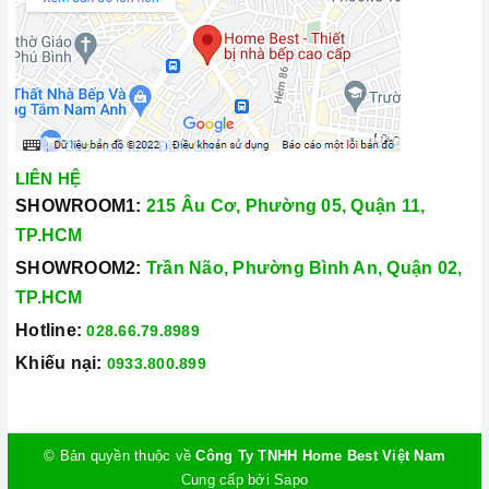
LIÊN HỆ
SHOWROOM1:
215 Âu Cơ, Phường 05, Quận 11,
TP.HCM
SHOWROOM2:
Trần Não, Phường Bình An, Quận 02,
TP.HCM
Hotline:
028.66.79.8989
Khiếu nại:
0933.800.899
© Bản quyền thuộc về
Công Ty TNHH Home Best Việt Nam
Cung cấp bởi
Sapo