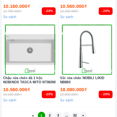
10.160.000₫
10.560.000₫
- 20%
- 20%
12.700.000₫
13.200.000₫
So sánh
So sánh
Chậu rửa chén đá 1 hộc
Vòi rửa chén NOBILI LIKID
NOBINOX TASCA MITO NT860W
NB880
10.560.000₫
18.080.000₫
- 20%
- 20%
13.200.000₫
22.600.000₫
So sánh
So sánh
2
3
...
32
»
«
1