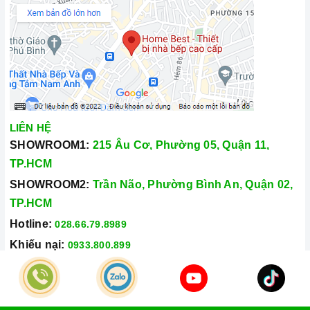
LIÊN HỆ
SHOWROOM1:
215 Âu Cơ, Phường 05, Quận 11,
TP.HCM
SHOWROOM2:
Trần Não, Phường Bình An, Quận 02,
TP.HCM
Hotline:
028.66.79.8989
Khiếu nại:
0933.800.899
© Bản quyền thuộc về
Công Ty TNHH Home Best Việt Nam